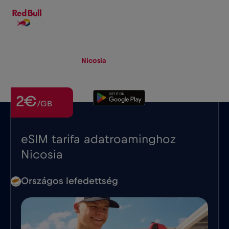
HU
▾
eSIM
Roaming
Nicosia
2€
/GB
eSIM tarifa adatroaminghoz
Nicosia
Országos lefedettség