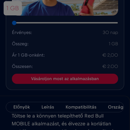
1 GB
Érvényes:
30 nap
Összeg:
1 GB
Ár 1 GB-onként:
€ 2,00
Összesen:
€ 2.00
Vásároljon most az alkalmazásban
Előnyök
Leírás
Kompatibilitás
Ország Té
Töltse le a könnyen telepíthető Red Bull
MOBILE alkalmazást, és élvezze a korlátlan