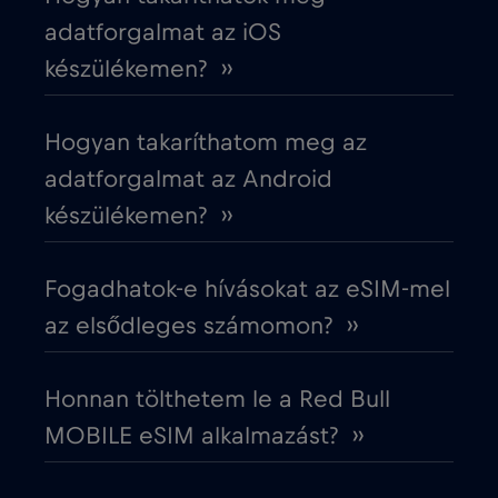
Cruise & land Telenor Maritime
€18
,-/GB
adatforgalmat az iOS
készülékemen? ››
Cruise only Telenor Maritime
€15
,-/GB
Hogyan takaríthatom meg az
Cseh Köztársaság
€2
,-/GB
adatforgalmat az Android
készülékemen? ››
Dánia
€2
,-/GB
Fogadhatok-e hívásokat az eSIM-mel
Dél-Afrika
€2
,-/GB
az elsődleges számomon? ››
Dél-Korea
€4
,-/GB
Honnan tölthetem le a Red Bull
MOBILE eSIM alkalmazást? ››
Dubai
€5
,-/GB