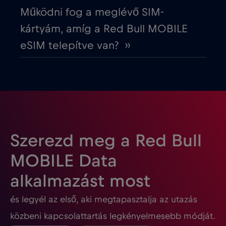
Fehéroroszország
€2
,-/GB
Működni fog a meglévő SIM-
kártyám, amíg a Red Bull MOBILE
Finnország
€2
,-/GB
eSIM telepítve van? ››
Franciaország
€2
,-/GB
Fülöp-szigetek
€12
,-/GB
Gabon
€5
,-/GB
Szerezd meg a Red Bull
MOBILE Data
Georgia
€5
,-/GB
alkalmazást most
és legyél az első, aki megtapasztalja az utazás
Ghána
€3
,-/GB
közbeni kapcsolattartás legkényelmesebb módját.