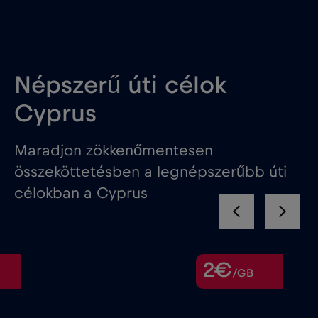
Népszerű úti célok
Cyprus
Maradjon zökkenőmentesen
összeköttetésben a legnépszerűbb úti
célokban a Cyprus
2€
/GB