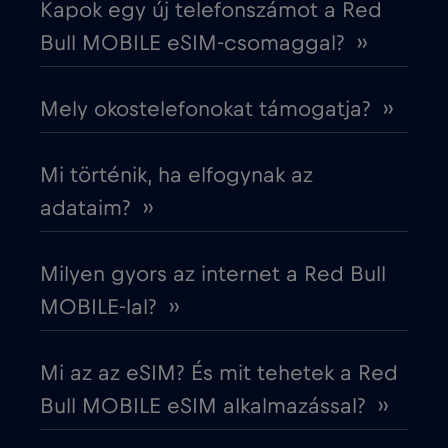
Kapok egy új telefonszámot a Red
Ecuador
€4
,-/GB
Bull MOBILE eSIM-csomaggal? ››
Egyesült Arab Emírségek (UAE)
€5
,-/GB
Mely okostelefonokat támogatja? ››
Egyesült Királyság
€3
,-/GB
Mi történik, ha elfogynak az
Egyiptom
€12
adataim? ››
,-/GB
Észak-Macedónia
€2
,-/GB
Milyen gyors az internet a Red Bull
MOBILE-lal? ››
Észtország
€2
,-/GB
Mi az az eSIM? És mit tehetek a Red
Európai Unió
€4
,-/GB
Bull MOBILE eSIM alkalmazással? ››