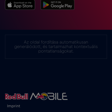
Gibraltár
€3
,-/GB
Görögország
€2
,-/GB
Guatemala
€4
,-/GB
Az oldal fordítása automatikusan
generálódott, és tartalmazhat kontextuális
Hollandia
€2
pontatlanságokat.
,-/GB
Honduras
€4
,-/GB
Hong Kong
€7
,-/GB
Horvátország
€2
,-/GB
Imprint