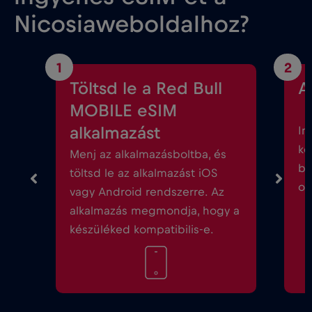
Nicosiaweboldalhoz?
1
2
Töltsd le a Red Bull
A
MOBILE eSIM
alkalmazást
In
kö
Menj az alkalmazásboltba, és
be
töltsd le az alkalmazást iOS
ok
vagy Android rendszerre. Az
alkalmazás megmondja, hogy a
készüléked kompatibilis-e.