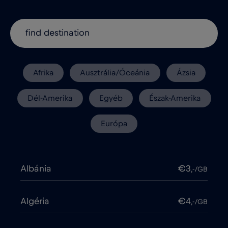
Afrika
Ausztrália/Óceánia
Ázsia
Dél-Amerika
Egyéb
Észak-Amerika
Európa
Albánia
€3
,-/GB
Algéria
€4
,-/GB