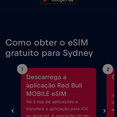
Como obter o eSIM
gratuito para Sydney
1
2
Descarrega a
C
aplicação Red Bull
MOBILE eSIM
In
Vai à loja de aplicações e
in
transfere a aplicação para iOS
eS
ou Android. A aplicação dir-te-