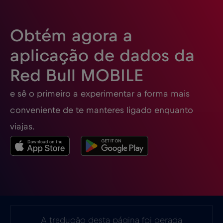
Eslovénia
€2
,-/GB
Obtém agora a
Espanha
€2
,-/GB
aplicação de dados da
Red Bull MOBILE
Estados Unidos da América
€4
,-/GB
e sê o primeiro a experimentar a forma mais
Estónia
€2
,-/GB
conveniente de te manteres ligado enquanto
viajas.
EUA - América do Norte Futebol 2026
€1
,-/GB
Filipinas
€12
,-/GB
Finlândia
€2
,-/GB
A tradução desta página foi gerada