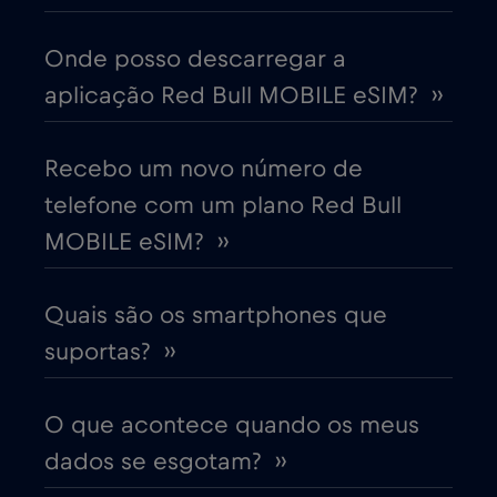
China
€6
,-/GB
Onde posso descarregar a
aplicação Red Bull MOBILE eSIM? ››
Chipre
€2
,-/GB
Colômbia
Recebo um novo número de
€4
,-/GB
telefone com um plano Red Bull
Coreia do Sul
€4
MOBILE eSIM? ››
,-/GB
Costa Rica
€4
,-/GB
Quais são os smartphones que
suportas? ››
Croácia
€2
,-/GB
O que acontece quando os meus
Cruise & land Telenor Maritime
€18
,-/GB
dados se esgotam? ››