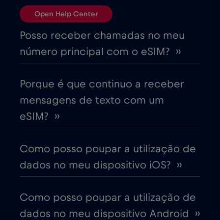
Open Help Center
Brasil
€4
,-/GB
Posso receber chamadas no meu
número principal com o eSIM? ››
Bulgária
€2
,-/GB
Porque é que continuo a receber
Canadá
€4
,-/GB
mensagens de texto com um
eSIM? ››
Canadá - América do Norte Futebol 2026
€1
,-/GB
Como posso poupar a utilização de
dados no meu dispositivo iOS? ››
Chade
€4
,-/GB
Como posso poupar a utilização de
Chile
€7
,-/GB
dados no meu dispositivo Android ››