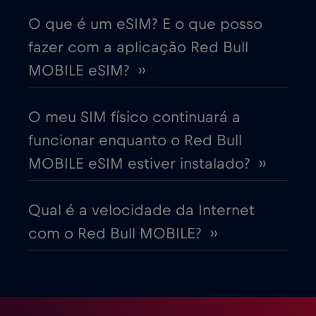
Cruise only Telenor Maritime
€15
,-/GB
O que é um eSIM? E o que posso
fazer com a aplicação Red Bull
Dinamarca
€2
,-/GB
MOBILE eSIM? ››
Dubai
€5
,-/GB
O meu SIM físico continuará a
funcionar enquanto o Red Bull
Egito
€12
,-/GB
MOBILE eSIM estiver instalado? ››
Emirados Árabes Unidos (EAU)
€5
,-/GB
Qual é a velocidade da Internet
com o Red Bull MOBILE? ››
Equador
€4
,-/GB
Eslováquia
€2
,-/GB