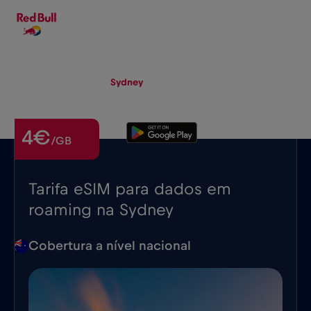
PT-PT
▾
eSIM
Roaming
Sydney
4€
/GB
Tarifa eSIM para dados em
roaming na Sydney
Cobertura a nível nacional