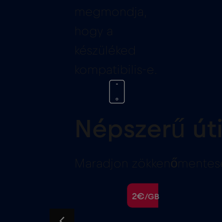
megmondja,
hogy a
készüléked
kompatibilis-e.
Népszerű úti
Maradjon zökkenőmentesen
2€
2€
/GB
/GB