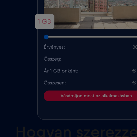
1 GB
Érvényes:
3
Összeg:
Ár 1 GB-onként:
€
Összesen:
€
Vásároljon most az alkalmazásban
Hogyan szerezze