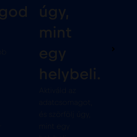
god
úgy,
mint
egy
bb
helybeli.
Aktiváld az
adatcsomagot,
és szörfölj úgy,
.
mint egy