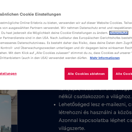
sönlichen Cookie Einstellungen
estmögliche Online-Erlebnis zu bieten, verwenden wir auf dieser Website Cookies. Teil
s von ausgewählten Partnern verwendet. Wir nehmen Datenschutz ernst und respektieren
: Du hast jederzeit die Möglichkeit deine Cookie-Einstellungen zu ändern.
Datenschutz
er Partnerdienste sind in den USA. Nach Judikatur des Europäischen Gerichtshofes besteht
Előnyök
Leírás
K
emessenes Datenschutzniveau. Es besteht daher das Risiko, dass deine Daten dem Zugrif
Töltse le a könnyen telepíthető Red
 Kontroll- und Überwachungszwecken unterliegen und dir dagegen keine wirksamen Rech
/GB
ehen. Mit dem Klick auf „Alle Cookies zulassen“ stimmst du zu, dass Cookies auf unserer
élvezze a korlátlan mobilinternetet 
Drittanbietern (auch in den USA) verwendet werden dürfen.
Mehr Informationen
területén.
stellungen
Alle Cookies ablehnen
Alle Cook
Soha nem számítunk fel alapdíj
kártyáját, készen áll arra, hog
nélkül csatlakozzon a világhoz.
Lehetőséged lesz e-mailezni, c
létrehozni és használni a közös
Azonnal kapcsolatba léphet csa
világszerte.