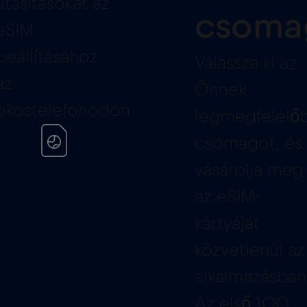
utasításokat az
csoma
eSIM
beállításához
Válassza ki az
az
Önnek
okostelefonodon.
legmegfelelő
csomagot, és
vásárolja meg
az eSIM-
kártyáját
közvetlenül az
alkalmazásban
Az első 100