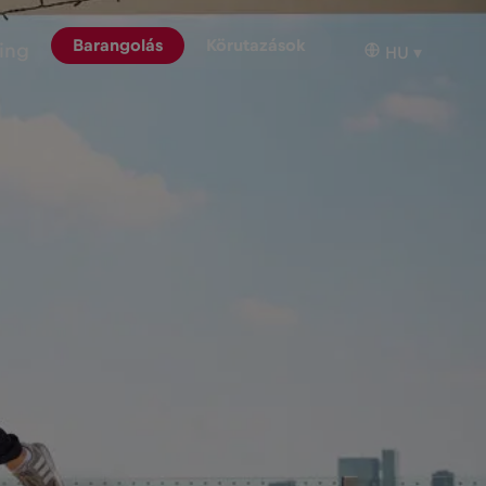
Barangolás
Körutazások
ing
HU
▾