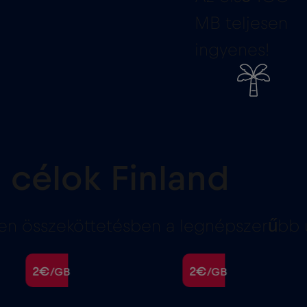
MB teljesen
ingyenes!
 célok Finland
 összeköttetésben a legnépszerűbb út
2€
2€
/GB
/GB