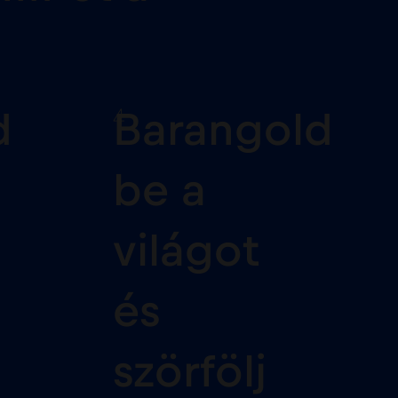
4
d
Barangold
be a
világot
és
szörfölj