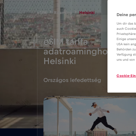
eSIM
Roaming
Helsinki
Deine per
Um dir das b
auch Cookie
Privatsphäre
eSIM tarifa
Einige unser
USA kein ang
adatroaminghoz
Behörden zu
2€
Verfügung st
Helsinki
uns und von 
Cookie-Ein
Országos lefedettség