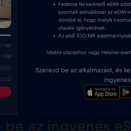
Fedezze fel kedvező eSIM-adat
azonnali aktiválással az eSIM-k
döntöd el, hogy melyik csoma
utazási igényeidnek.
Az első 100 MB adatmennyisé
0 nap
Ideális utazáshoz vagy Helsinki-szer
1 GB
 2,00
Szerezd be az alkalmazást, és k
ingyenes
 2.00
 be az ingyenes eS