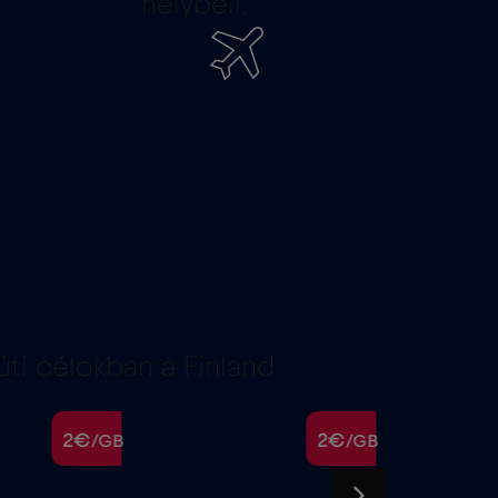
helybeli.
i célokban a Finland
2€
2€
/GB
/GB