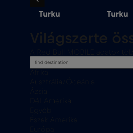
Turku
Turku
Világszerte ö
A Red Bull MOBILE adatok töb
Afrika
Ausztrália/Óceánia
Ázsia
Dél-Amerika
Egyéb
Észak-Amerika
Európa