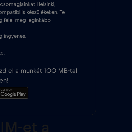
csomagjainkat Helsinki,
ompatibilis készülékeken. Te
g felel meg leginkább
g ingyenes.
te.
ezd el a munkát 100 MB-tal
en!
IM-et a