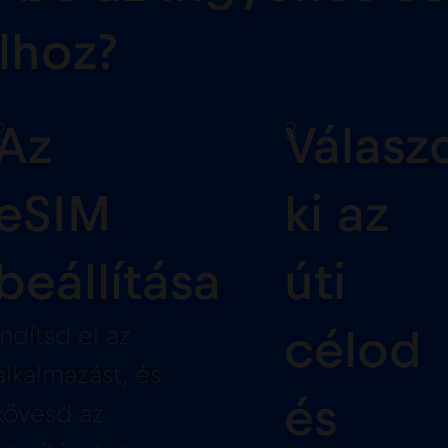
lhoz?
2
3
Az
Válasz
eSIM
ki az
beállítása
úti
Indítsd el az
célod
alkalmazást, és
és
kövesd az