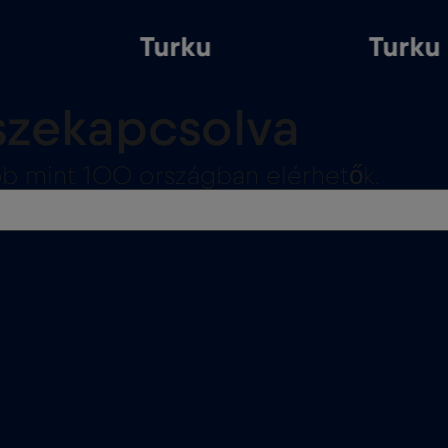
Turku
Turku
sszekapcsolva
b mint 100 országban elérhetők.