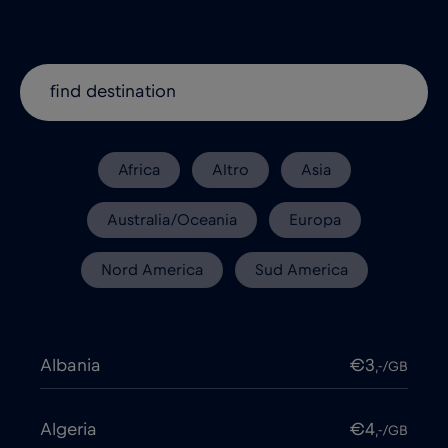
Africa
Altro
Asia
Australia/Oceania
Europa
Nord America
Sud America
Albania
€3
,-/GB
Algeria
€4
,-/GB