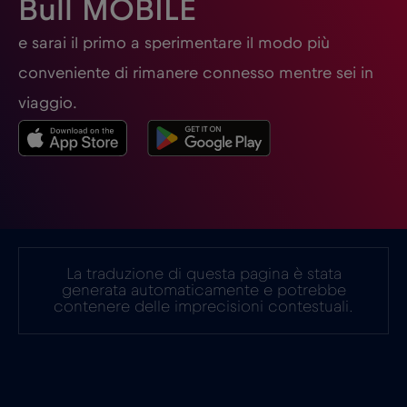
Bull MOBILE
Germania
€2
e sarai il primo a sperimentare il modo più
,-/GB
conveniente di rimanere connesso mentre sei in
Ghana
€3
,-/GB
viaggio.
Giappone
€8
,-/GB
Gibilterra
€3
,-/GB
La traduzione di questa pagina è stata
Grecia
€2
,-/GB
generata automaticamente e potrebbe
contenere delle imprecisioni contestuali.
Guatemala
€4
,-/GB
Honduras
€4
,-/GB