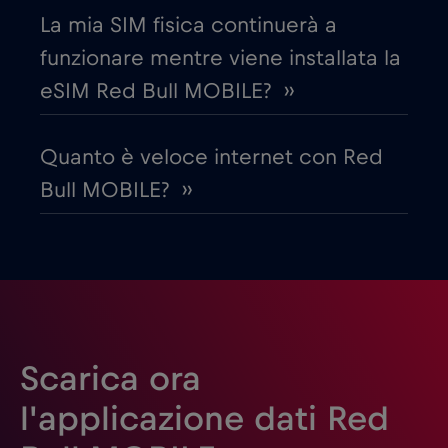
La mia SIM fisica continuerà a
Emirati Arabi Uniti (UAE)
€5
,-/GB
funzionare mentre viene installata la
eSIM Red Bull MOBILE? ››
Estonia
€2
,-/GB
Quanto è veloce internet con Red
Filippine
€12
,-/GB
Bull MOBILE? ››
Finlandia
€2
,-/GB
Francia
€2
,-/GB
Gabon
€5
,-/GB
Scarica ora
l'applicazione dati Red
Georgia
€5
,-/GB