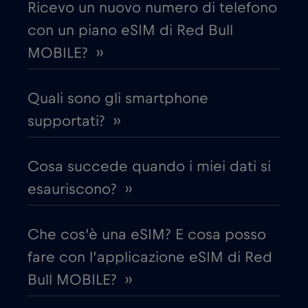
Ricevo un nuovo numero di telefono
con un piano eSIM di Red Bull
Croazia
€2
,-/GB
MOBILE? ››
Cruise & land Telenor Maritime
€18
,-/GB
Quali sono gli smartphone
Cruise only Telenor Maritime
supportati? ››
€15
,-/GB
Danimarca
€2
Cosa succede quando i miei dati si
,-/GB
esauriscono? ››
Dubai
€5
,-/GB
Che cos’è una eSIM? E cosa posso
Ecuador
€4
,-/GB
fare con l’applicazione eSIM di Red
Bull MOBILE? ››
Egitto
€12
,-/GB