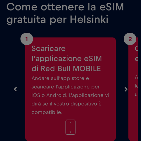
Come ottenere la eSIM
gratuita per Helsinki
1
2
Scaricare
C
l’applicazione eSIM
e
di Red Bull MOBILE
Av
Andare sull’app store e
le
scaricare l’applicazione per
un
iOS o Android. L’applicazione vi
dirà se il vostro dispositivo è
compatibile.