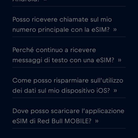
Chad
€4
,-/GB
Posso ricevere chiamate sul mio
numero principale con la eSIM? ››
Cile
€7
,-/GB
Perché continuo a ricevere
Cina
€6
,-/GB
messaggi di testo con una eSIM? ››
Cipro
€2
,-/GB
Come posso risparmiare sull’utilizzo
dei dati sul mio dispositivo iOS? ››
Colombia
€4
,-/GB
Dove posso scaricare l’applicazione
Corea del Sud
€4
,-/GB
eSIM di Red Bull MOBILE? ››
Costa Rica
€4
,-/GB