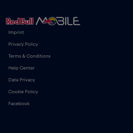
Hong Kong
€7
,-/GB
Imprint
India
€15
,-/GB
Privacy Policy
Indonesia
€4
,-/GB
Terms & Conditions
Help Center
Iraq
€6
,-/GB
Data Privacy
Irlanda
€2
,-/GB
Cookie Policy
Facebook
Islanda
€2
,-/GB
Israele
€3
,-/GB