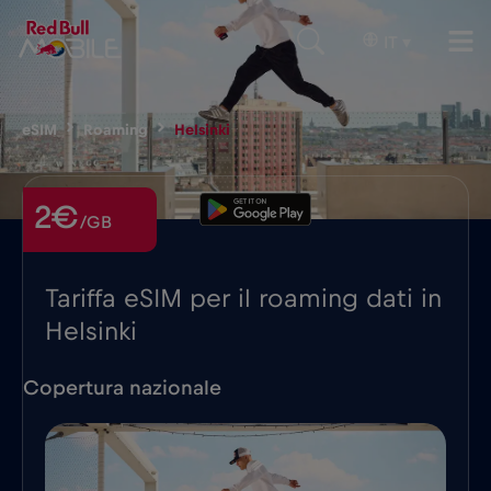
IT
▾
eSIM
Roaming
Helsinki
2€
/GB
Tariffa eSIM per il roaming dati in
Helsinki
Copertura nazionale