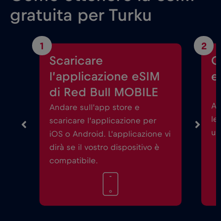
gratuita per Turku
1
2
Scaricare
C
l’applicazione eSIM
e
di Red Bull MOBILE
Av
Andare sull’app store e
le
scaricare l’applicazione per
un
iOS o Android. L’applicazione vi
dirà se il vostro dispositivo è
compatibile.