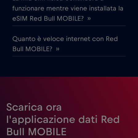
Emirati Arabi Uniti (UAE)
€5
,-/GB
funzionare mentre viene installata la
eSIM Red Bull MOBILE? ››
Estonia
€2
,-/GB
Quanto è veloce internet con Red
Filippine
€12
,-/GB
Bull MOBILE? ››
Finlandia
€2
,-/GB
Francia
€2
,-/GB
Gabon
€5
,-/GB
Scarica ora
l'applicazione dati Red
Georgia
€5
,-/GB
Bull MOBILE