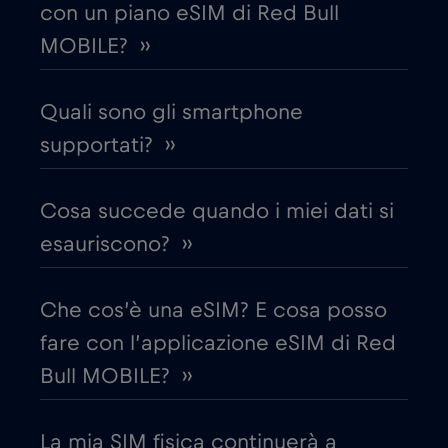
con un piano eSIM di Red Bull
Croazia
€2
,-/GB
MOBILE? ››
Cruise & land Telenor Maritime
€18
,-/GB
Quali sono gli smartphone
Cruise only Telenor Maritime
supportati? ››
€15
,-/GB
Danimarca
€2
Cosa succede quando i miei dati si
,-/GB
esauriscono? ››
Dubai
€5
,-/GB
Che cos’è una eSIM? E cosa posso
Ecuador
€4
,-/GB
fare con l’applicazione eSIM di Red
Bull MOBILE? ››
Egitto
€12
,-/GB
La mia SIM fisica continuerà a