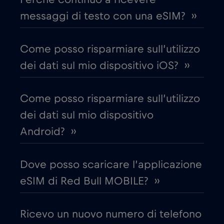
Chad
€4
,-/GB
messaggi di testo con una eSIM? ››
Cile
€7
,-/GB
Come posso risparmiare sull’utilizzo
dei dati sul mio dispositivo iOS? ››
Cina
€6
,-/GB
Come posso risparmiare sull’utilizzo
Cipro
€2
,-/GB
dei dati sul mio dispositivo
Android? ››
Colombia
€4
,-/GB
Dove posso scaricare l’applicazione
Corea del Sud
€4
,-/GB
eSIM di Red Bull MOBILE? ››
Costa Rica
€4
,-/GB
Ricevo un nuovo numero di telefono