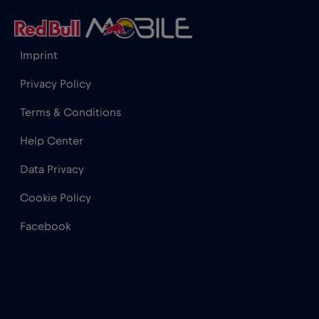
Hong Kong
€7
,-/GB
Imprint
India
€15
,-/GB
Privacy Policy
Indonesia
€4
,-/GB
Terms & Conditions
Help Center
Iraq
€6
,-/GB
Data Privacy
Irlanda
€2
,-/GB
Cookie Policy
Facebook
Islanda
€2
,-/GB
Israele
€3
,-/GB