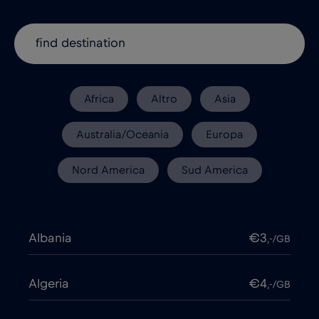
Africa
Altro
Asia
Australia/Oceania
Europa
Nord America
Sud America
Albania
€3
,-/GB
Algeria
€4
,-/GB