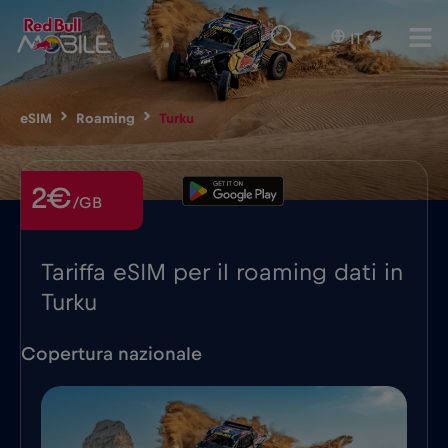
IT
▾
eSIM
Roaming
Turku
2€
/GB
Tariffa eSIM per il roaming dati in
Turku
Copertura nazionale