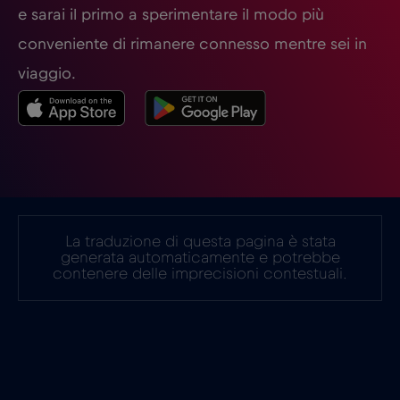
Germania
€2
e sarai il primo a sperimentare il modo più
,-/GB
conveniente di rimanere connesso mentre sei in
Ghana
€3
,-/GB
viaggio.
Giappone
€8
,-/GB
Gibilterra
€3
,-/GB
La traduzione di questa pagina è stata
Grecia
€2
,-/GB
generata automaticamente e potrebbe
contenere delle imprecisioni contestuali.
Guatemala
€4
,-/GB
Honduras
€4
,-/GB