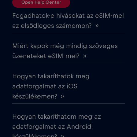
Open Help Center
Ciprus
€2
,-/GB
Fogadhatok-e hívásokat az eSIM-mel
az elsődleges számomon? ››
Costa Rica
€4
,-/GB
Miért kapok még mindig szöveges
Cruise & land Telenor Maritime
€18
,-/GB
üzeneteket eSIM-mel? ››
Cruise only Telenor Maritime
€15
,-/GB
Hogyan takaríthatok meg
adatforgalmat az iOS
Cseh Köztársaság
€2
,-/GB
készülékemen? ››
Dánia
€2
,-/GB
Hogyan takaríthatom meg az
adatforgalmat az Android
Dél-Afrika
€2
,-/GB
készülékemen? ››