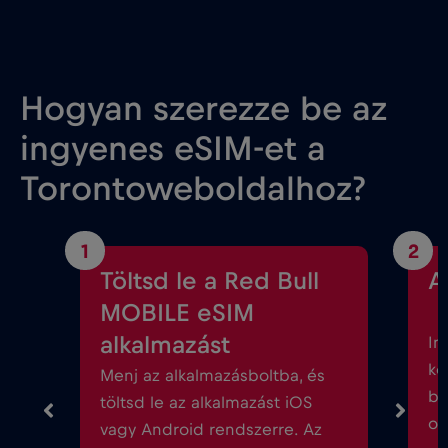
Hogyan szerezze be az
ingyenes eSIM-et a
Torontoweboldalhoz?
1
2
Töltsd le a Red Bull
A
MOBILE eSIM
alkalmazást
In
kö
Menj az alkalmazásboltba, és
be
töltsd le az alkalmazást iOS
ok
vagy Android rendszerre. Az