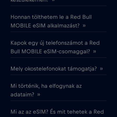
Dél-Korea
€4
,-/GB
Honnan tölthetem le a Red Bull
MOBILE eSIM alkalmazást? ››
Dubai
€5
,-/GB
Kapok egy új telefonszámot a Red
Ecuador
€4
,-/GB
Bull MOBILE eSIM-csomaggal? ››
Egyesült Arab Emírségek (UAE)
€5
,-/GB
Mely okostelefonokat támogatja? ››
Egyesült Királyság
€3
,-/GB
Mi történik, ha elfogynak az
Egyiptom
€12
adataim? ››
,-/GB
Észak-Macedónia
€2
,-/GB
Mi az az eSIM? És mit tehetek a Red