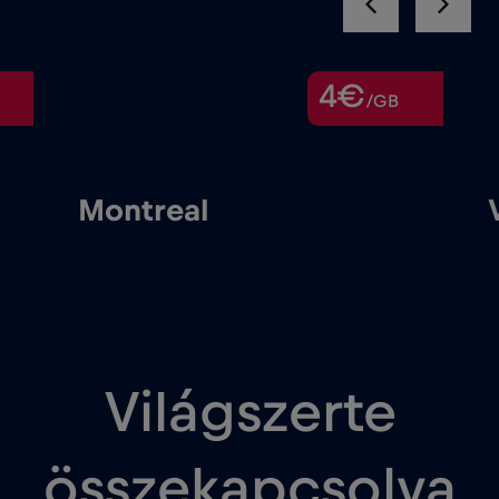
4€
/GB
Montreal
Világszerte
összekapcsolva