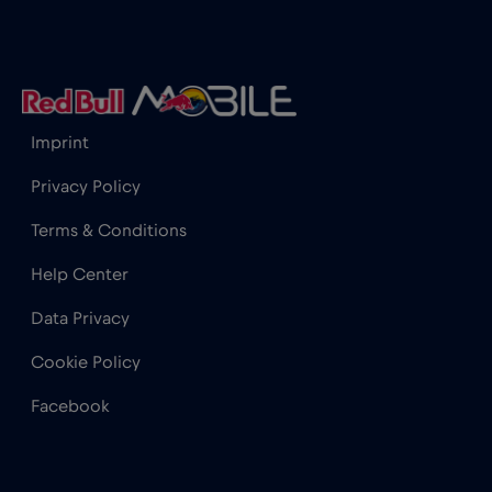
Hong Kong
€7
,-/GB
Horvátország
€2
,-/GB
Imprint
India
€15
,-/GB
Privacy Policy
Terms & Conditions
Indonézia
€4
,-/GB
Help Center
Data Privacy
Irak
€6
,-/GB
Cookie Policy
Írország
€2
,-/GB
Facebook
Izland
€2
,-/GB