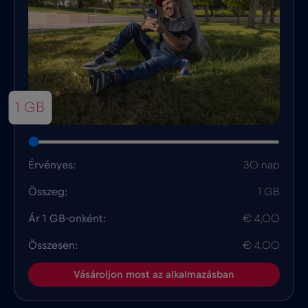
1 GB
Érvényes:
30 nap
Összeg:
1 GB
Ár 1 GB-onként:
€ 4,00
Összesen:
€ 4.00
Vásároljon most az alkalmazásban