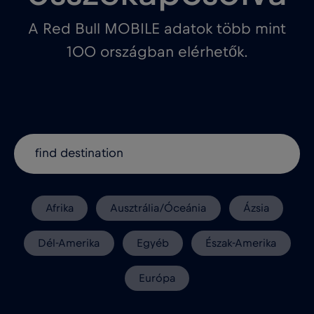
A Red Bull MOBILE adatok több mint
100 országban elérhetők.
Afrika
Ausztrália/Óceánia
Ázsia
Dél-Amerika
Egyéb
Észak-Amerika
Európa