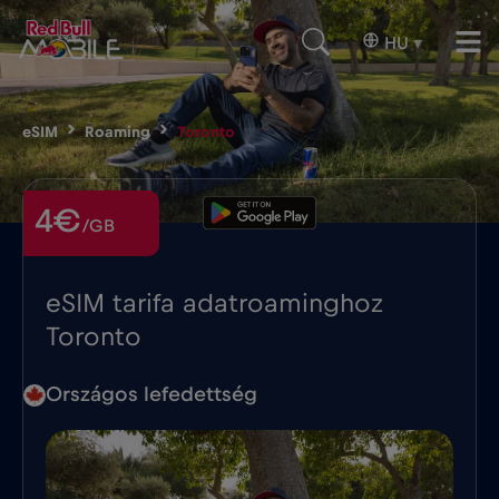
HU
▾
eSIM
Roaming
Toronto
4€
/GB
eSIM tarifa adatroaminghoz
Toronto
Országos lefedettség