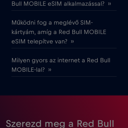
Bull MOBILE eSIM alkalmazással? ››
Észtország
€2
,-/GB
Működni fog a meglévő SIM-
Európai Unió
€4
,-/GB
kártyám, amíg a Red Bull MOBILE
eSIM telepítve van? ››
Fehéroroszország
€2
,-/GB
Milyen gyors az internet a Red Bull
Finnország
€2
,-/GB
MOBILE-lal? ››
Franciaország
€2
,-/GB
Fülöp-szigetek
€12
,-/GB
Gabon
€5
,-/GB
Szerezd meg a Red Bull