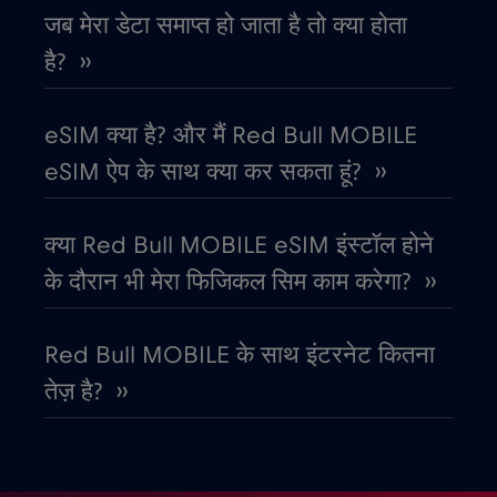
जब मेरा डेटा समाप्त हो जाता है तो क्या होता
कोलंबिया
है? ››
€4
,-/GB
कोसोवो
€8
eSIM क्या है? और मैं Red Bull MOBILE
,-/GB
eSIM ऐप के साथ क्या कर सकता हूं? ››
कोस्टा रिका
€4
,-/GB
क्या Red Bull MOBILE eSIM इंस्टॉल होने
क्रोएशिया
€2
,-/GB
के दौरान भी मेरा फिजिकल सिम काम करेगा? ››
गैबॉन
€5
,-/GB
Red Bull MOBILE के साथ इंटरनेट कितना
तेज़ है? ››
ग्रीस
€2
,-/GB
ग्वाटेमाला
€4
,-/GB