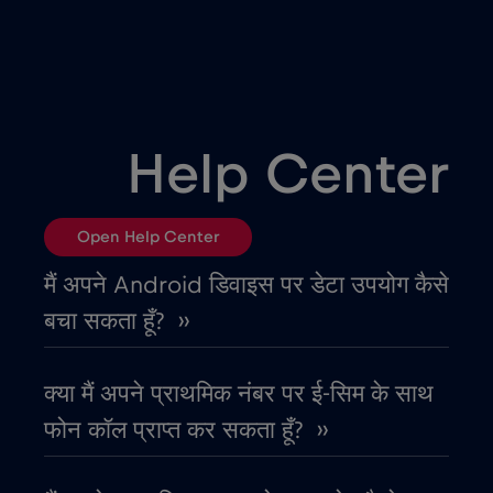
उत्तर मैसेडोनिया
€2
,-/GB
उरुग्वे
€9
,-/GB
Help Center
एलजीरिया
€4
,-/GB
Open Help Center
एस्तोनिया
€2
,-/GB
मैं अपने Android डिवाइस पर डेटा उपयोग कैसे
बचा सकता हूँ? ››
ऑस्ट्रिया
€2
,-/GB
क्या मैं अपने प्राथमिक नंबर पर ई-सिम के साथ
ऑस्ट्रेलिया
€4
,-/GB
फोन कॉल प्राप्त कर सकता हूँ? ››
ओमान
€4
,-/GB