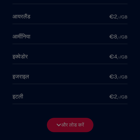
आयरलैंड
€2
,-/GB
आर्मीनिया
€8
,-/GB
इक्वेडोर
€4
,-/GB
इजराइल
€3
,-/GB
इटली
€2
,-/GB
इंडोनेशिया
€4
,-/GB
और लोड करें
इराक
€6
,-/GB