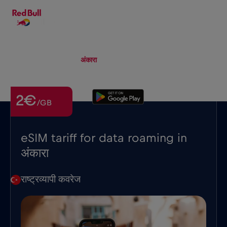
HI
▾
eSIM
Roaming
अंकारा
2€
/GB
eSIM tariff for data roaming in
अंकारा
राष्ट्रव्यापी कवरेज