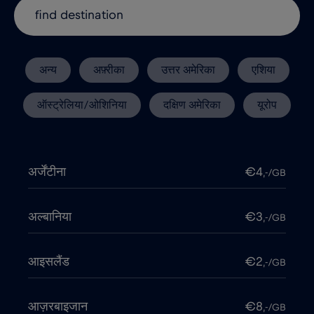
अन्य
अफ़्रीका
उत्तर अमेरिका
एशिया
ऑस्ट्रेलिया/ओशिनिया
दक्षिण अमेरिका
यूरोप
अर्जेंटीना
€4
,-/GB
अल्बानिया
€3
,-/GB
आइसलैंड
€2
,-/GB
आज़रबाइजान
€8
,-/GB