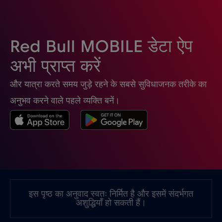
घाना
€3
,-/GB
Red Bull MOBILE डेटा ऐप
चिली
€7
,-/GB
अभी प्राप्त करें
और यात्रा करते समय जुड़े रहने के सबसे सुविधाजनक तरीके का
चीन
€6
,-/GB
अनुभव करने वाले पहले व्यक्ति बनें।
चेक रिपब्लिक
€2
,-/GB
जर्मनी
€2
,-/GB
जापान
€8
,-/GB
इस पृष्ठ का अनुवाद स्वतः निर्मित है और इसमें संदर्भगत
अशुद्धियाँ हो सकती हैं।
जाम्बिया
€6
,-/GB