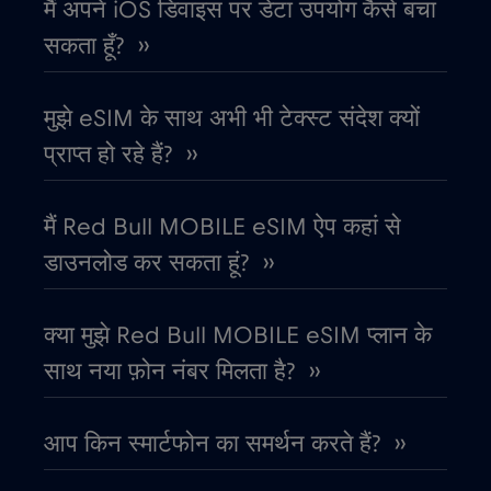
मैं अपने iOS डिवाइस पर डेटा उपयोग कैसे बचा
सकता हूँ? ››
कतर
€4
,-/GB
मुझे eSIM के साथ अभी भी टेक्स्ट संदेश क्यों
कनाडा
€4
,-/GB
प्राप्त हो रहे हैं? ››
कनाडा - उत्तरी अमेरिका फुटबॉल 2026
€1
,-/GB
मैं Red Bull MOBILE eSIM ऐप कहां से
डाउनलोड कर सकता हूं? ››
काग़ज़ का टुकड़ा
€4
,-/GB
क्या मुझे Red Bull MOBILE eSIM प्लान के
कांगो गणराज्य
€5
,-/GB
साथ नया फ़ोन नंबर मिलता है? ››
कुवैट
€4
,-/GB
आप किन स्मार्टफोन का समर्थन करते हैं? ››
केन्या
€4
,-/GB