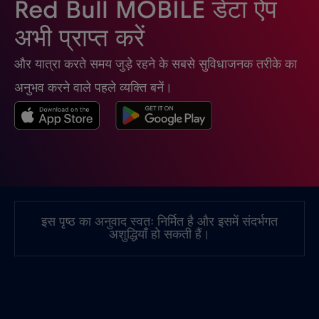
Red Bull MOBILE डेटा ऐप
चिली
€7
,-/GB
अभी प्राप्त करें
और यात्रा करते समय जुड़े रहने के सबसे सुविधाजनक तरीके का
चीन
€6
,-/GB
अनुभव करने वाले पहले व्यक्ति बनें।
चेक रिपब्लिक
€2
,-/GB
जर्मनी
€2
,-/GB
जापान
€8
,-/GB
इस पृष्ठ का अनुवाद स्वतः निर्मित है और इसमें संदर्भगत
अशुद्धियाँ हो सकती हैं।
जाम्बिया
€6
,-/GB
जिब्राल्टर
€3
,-/GB