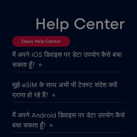
उरुग्वे
€9
,-/GB
Help Center
एलजीरिया
€4
,-/GB
Open Help Center
एस्तोनिया
€2
,-/GB
मैं अपने iOS डिवाइस पर डेटा उपयोग कैसे बचा
सकता हूँ? ››
ऑस्ट्रिया
€2
,-/GB
मुझे eSIM के साथ अभी भी टेक्स्ट संदेश क्यों
ऑस्ट्रेलिया
€4
,-/GB
प्राप्त हो रहे हैं? ››
ओमान
€4
,-/GB
मैं अपने Android डिवाइस पर डेटा उपयोग कैसे
बचा सकता हूँ? ››
कतर
€4
,-/GB