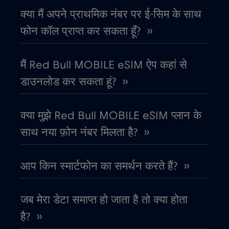
क्या मैं अपने प्राथमिक नंबर पर ई-सिम के साथ
कनाडा
€4
,-/GB
फोन कॉल प्राप्त कर सकता हूँ? ››
कनाडा - उत्तरी अमेरिका फुटबॉल 2026
€1
,-/GB
मैं Red Bull MOBILE eSIM ऐप कहां से
डाउनलोड कर सकता हूं? ››
काग़ज़ का टुकड़ा
€4
,-/GB
क्या मुझे Red Bull MOBILE eSIM प्लान के
कांगो गणराज्य
€5
,-/GB
साथ नया फ़ोन नंबर मिलता है? ››
कुवैट
€4
,-/GB
आप किन स्मार्टफोन का समर्थन करते हैं? ››
केन्या
€4
,-/GB
जब मेरा डेटा समाप्त हो जाता है तो क्या होता
कोलंबिया
है? ››
€4
,-/GB