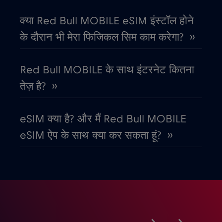
कोसोवो
€8
क्या Red Bull MOBILE eSIM इंस्टॉल होने
,-/GB
के दौरान भी मेरा फिजिकल सिम काम करेगा? ››
कोस्टा रिका
€4
,-/GB
Red Bull MOBILE के साथ इंटरनेट कितना
क्रोएशिया
€2
,-/GB
तेज़ है? ››
गैबॉन
€5
,-/GB
eSIM क्या है? और मैं Red Bull MOBILE
eSIM ऐप के साथ क्या कर सकता हूं? ››
ग्रीस
€2
,-/GB
ग्वाटेमाला
€4
,-/GB
घाना
€3
,-/GB