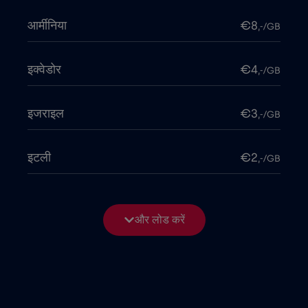
आर्मीनिया
€8
,-/GB
इक्वेडोर
€4
,-/GB
इजराइल
€3
,-/GB
इटली
€2
,-/GB
इंडोनेशिया
€4
,-/GB
और लोड करें
इराक
€6
,-/GB
उत्तर मैसेडोनिया
€2
,-/GB