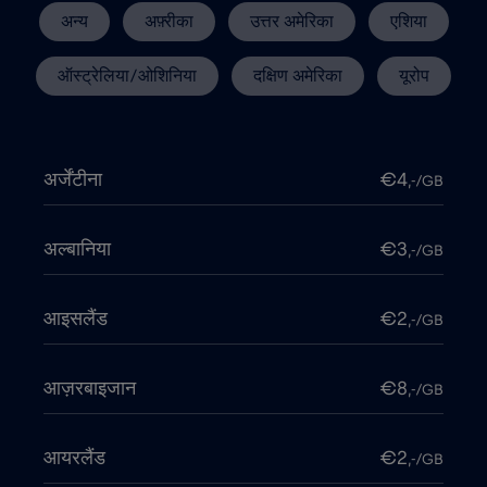
अन्य
अफ़्रीका
उत्तर अमेरिका
एशिया
ऑस्ट्रेलिया/ओशिनिया
दक्षिण अमेरिका
यूरोप
अर्जेंटीना
€4
,-/GB
अल्बानिया
€3
,-/GB
आइसलैंड
€2
,-/GB
आज़रबाइजान
€8
,-/GB
आयरलैंड
€2
,-/GB