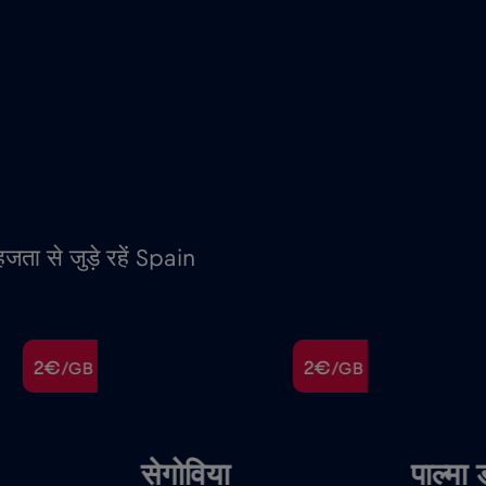
जता से जुड़े रहें Spain
2€
2€
/GB
/GB
सेगोविया
पाल्मा