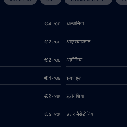
€4
अल्बानिया
,-/GB
€2
आज़रबाइजान
,-/GB
€2
आर्मीनिया
,-/GB
€4
इजराइल
,-/GB
€2
इंडोनेशिया
,-/GB
€6
उत्तर मैसेडोनिया
,-/GB