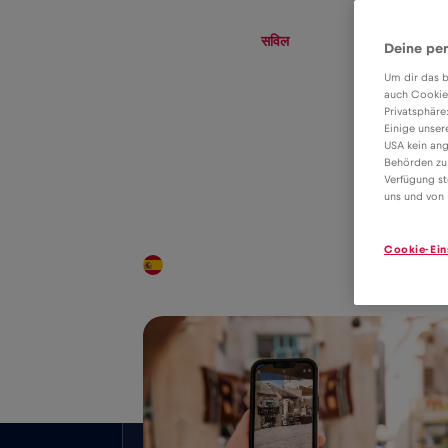
eSIM
Roaming
सविल
Deine per
Um dir das b
auch Cookie
Privatsphäre
eSIM tariff for
Einige unser
USA kein ang
data roaming in
Behörden zu
2€
Verfügung st
सविल
uns und von 
Cookie-Ein
राष्ट्रव्यापी कवरेज