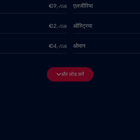
€9
एलजीरिया
,-/GB
€2
ऑस्ट्रिया
,-/GB
€4
ओमान
,-/GB
€4
कनाडा
,-/GB
और लोड करें
2026
€1
काग़ज़ का टुकड़ा
,-/GB
€5
कुवैट
,-/GB
€4
कोलंबिया
,-/GB