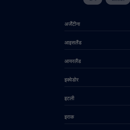
अर्जेंटीना
आइसलैंड
आयरलैंड
इक्वेडोर
इटली
इराक