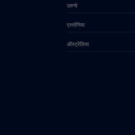
उरुग्वे
एस्तोनिया
ऑस्ट्रेलिया
कतर
कनाडा - उत्तरी अमेरिका फुटबॉल 
कांगो गणराज्य
केन्या