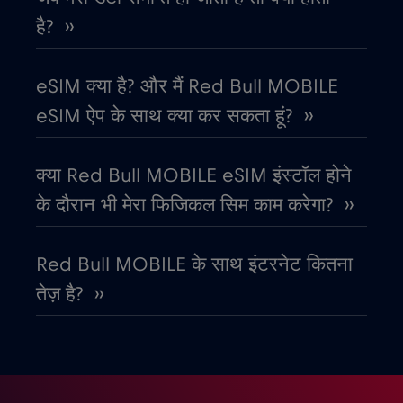
कोलंबिया
है? ››
€4
,-/GB
कोसोवो
€8
eSIM क्या है? और मैं Red Bull MOBILE
,-/GB
eSIM ऐप के साथ क्या कर सकता हूं? ››
कोस्टा रिका
€4
,-/GB
क्या Red Bull MOBILE eSIM इंस्टॉल होने
क्रोएशिया
€2
,-/GB
के दौरान भी मेरा फिजिकल सिम काम करेगा? ››
गैबॉन
€5
,-/GB
Red Bull MOBILE के साथ इंटरनेट कितना
तेज़ है? ››
ग्रीस
€2
,-/GB
ग्वाटेमाला
€4
,-/GB