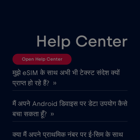
उत्तर मैसेडोनिया
€2
,-/GB
उरुग्वे
€9
,-/GB
Help Center
एलजीरिया
€4
,-/GB
Open Help Center
एस्तोनिया
€2
,-/GB
मुझे eSIM के साथ अभी भी टेक्स्ट संदेश क्यों
प्राप्त हो रहे हैं? ››
ऑस्ट्रिया
€2
,-/GB
मैं अपने Android डिवाइस पर डेटा उपयोग कैसे
ऑस्ट्रेलिया
€4
,-/GB
बचा सकता हूँ? ››
ओमान
€4
,-/GB
क्या मैं अपने प्राथमिक नंबर पर ई-सिम के साथ