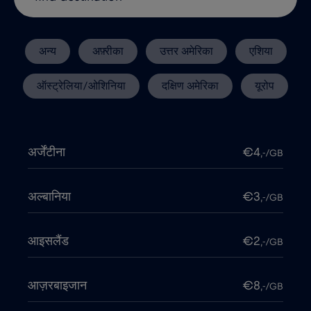
अन्य
अफ़्रीका
उत्तर अमेरिका
एशिया
ऑस्ट्रेलिया/ओशिनिया
दक्षिण अमेरिका
यूरोप
अर्जेंटीना
€4
,-/GB
अल्बानिया
€3
,-/GB
आइसलैंड
€2
,-/GB
आज़रबाइजान
€8
,-/GB