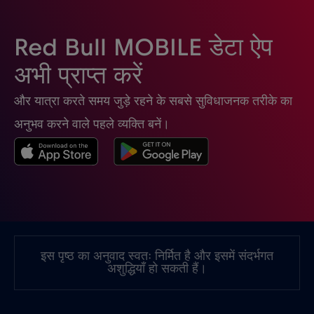
घाना
€3
,-/GB
Red Bull MOBILE डेटा ऐप
चिली
€7
,-/GB
अभी प्राप्त करें
और यात्रा करते समय जुड़े रहने के सबसे सुविधाजनक तरीके का
चीन
€6
,-/GB
अनुभव करने वाले पहले व्यक्ति बनें।
चेक रिपब्लिक
€2
,-/GB
जर्मनी
€2
,-/GB
जापान
€8
,-/GB
इस पृष्ठ का अनुवाद स्वतः निर्मित है और इसमें संदर्भगत
अशुद्धियाँ हो सकती हैं।
जाम्बिया
€6
,-/GB