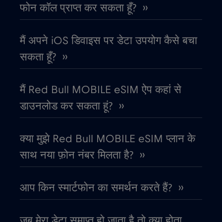
फोन कॉल प्राप्त कर सकता हूँ? ››
कतर
€4
,-/GB
मैं अपने iOS डिवाइस पर डेटा उपयोग कैसे बचा
कनाडा
€4
,-/GB
सकता हूँ? ››
कनाडा - उत्तरी अमेरिका फुटबॉल 2026
€1
,-/GB
मैं Red Bull MOBILE eSIM ऐप कहां से
डाउनलोड कर सकता हूं? ››
काग़ज़ का टुकड़ा
€4
,-/GB
क्या मुझे Red Bull MOBILE eSIM प्लान के
कांगो गणराज्य
€5
,-/GB
साथ नया फ़ोन नंबर मिलता है? ››
कुवैट
€4
,-/GB
आप किन स्मार्टफोन का समर्थन करते हैं? ››
केन्या
€4
,-/GB
जब मेरा डेटा समाप्त हो जाता है तो क्या होता