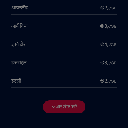
आयरलैंड
€2
,-/GB
आर्मीनिया
€8
,-/GB
इक्वेडोर
€4
,-/GB
इजराइल
€3
,-/GB
इटली
€2
,-/GB
इंडोनेशिया
€4
,-/GB
और लोड करें
इराक
€6
,-/GB