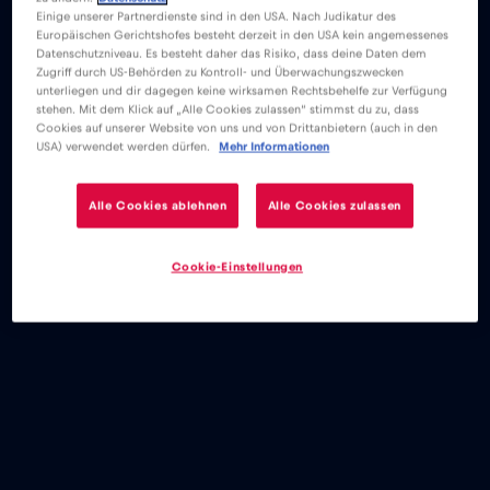
Einige unserer Partnerdienste sind in den USA. Nach Judikatur des
Europäischen Gerichtshofes besteht derzeit in den USA kein angemessenes
Datenschutzniveau. Es besteht daher das Risiko, dass deine Daten dem
Zugriff durch US-Behörden zu Kontroll- und Überwachungszwecken
unterliegen und dir dagegen keine wirksamen Rechtsbehelfe zur Verfügung
stehen. Mit dem Klick auf „Alle Cookies zulassen“ stimmst du zu, dass
Cookies auf unserer Website von uns und von Drittanbietern (auch in den
USA) verwendet werden dürfen.
Mehr Informationen
Alle Cookies ablehnen
Alle Cookies zulassen
Cookie-Einstellungen