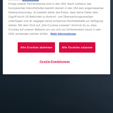
Einige unserer Partnerdienste sind in den USA. Nach Judikatur des
Europäischen Gerichtshofes besteht derzeit in den USA kein angemessenes
Datenschutzniveau. Es besteht daher das Risiko, dass deine Daten dem
Zugriff durch US-Behörden zu Kontroll- und Überwachungszwecken
unterliegen und dir dagegen keine wirksamen Rechtsbehelfe zur Verfügung
stehen. Mit dem Klick auf „Alle Cookies zulassen“ stimmst du zu, dass
Cookies auf unserer Website von uns und von Drittanbietern (auch in den
USA) verwendet werden dürfen.
Mehr Informationen
Alle Cookies ablehnen
Alle Cookies zulassen
Cookie-Einstellungen