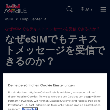
JA
▾
eSIM
Help Center
なぜeSIMでもテキストメッセージを受信できるのか？
なぜeSIMでもテキス
トメッセージを受信で
きるのか？
Deine persönlichen Cookie Einstellungen
Um dir das bestmögliche Online-Erlebnis zu bieten, verwenden wir auf
データ専用eSIMでは新しい電話番号は提供されな
dieser Website Cookies. Teilweise werden auch Cookies von ausgewählten
Partnern verwendet. Wir nehmen Datenschutz ernst und respektieren deine
いため、eSIMでテキストメッセージや音声メッセ
Privatsphäre: Du hast jederzeit die Möglichkeit deine Cookie-Einstellungen
ージを送受信することはできない。プライマリSIM
zu ändern.
Datenschutz