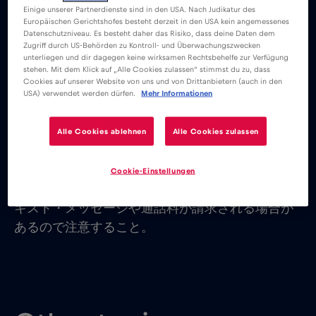
Einige unserer Partnerdienste sind in den USA. Nach Judikatur des
をオン/アクティブにしておき、eSIMでデータロ
Europäischen Gerichtshofes besteht derzeit in den USA kein angemessenes
ーミングを有効にしておけば、プライマリSIMカー
Datenschutzniveau. Es besteht daher das Risiko, dass deine Daten dem
Zugriff durch US-Behörden zu Kontroll- und Überwachungszwecken
ドでSMSの受信/送信、音声メッセージの送信/受
unterliegen und dir dagegen keine wirksamen Rechtsbehelfe zur Verfügung
信ができる。
stehen. Mit dem Klick auf „Alle Cookies zulassen“ stimmst du zu, dass
Cookies auf unserer Website von uns und von Drittanbietern (auch in den
USA) verwendet werden dürfen.
Mehr Informationen
プライマリSIMカードの電源を完全に切ると、テキ
スト／音声メッセージの送受信ができなくなる。
Alle Cookies ablehnen
Alle Cookies zulassen
携帯電話会社やネットワーク・プロバイダーによ
Cookie-Einstellungen
っては、サービス・プラン外で旅行する場合、テ
キスト・メッセージや通話料が請求される場合が
あるので注意すること。