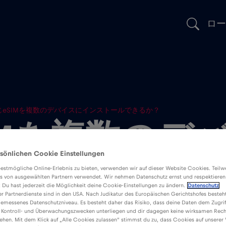
ロー
じeSIMを複数のデバイスにインストールできるか？
IMを複数のデ
sönlichen Cookie Einstellungen
トールできるか
estmögliche Online-Erlebnis zu bieten, verwenden wir auf dieser Website Cookies. Teil
s von ausgewählten Partnern verwendet. Wir nehmen Datenschutz ernst und respektieren
: Du hast jederzeit die Möglichkeit deine Cookie-Einstellungen zu ändern.
Datenschutz
er Partnerdienste sind in den USA. Nach Judikatur des Europäischen Gerichtshofes besteht
emessenes Datenschutzniveau. Es besteht daher das Risiko, dass deine Daten dem Zugrif
 Kontroll- und Überwachungszwecken unterliegen und dir dagegen keine wirksamen Rech
ehen. Mit dem Klick auf „Alle Cookies zulassen“ stimmst du zu, dass Cookies auf unserer