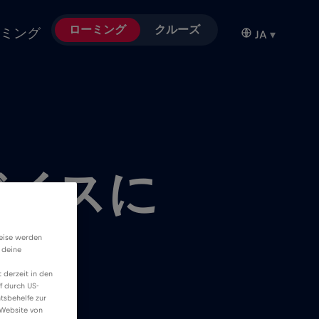
ローミング
クルーズ
ミング
JA
▾
バイスに
？
weise werden
 deine
 derzeit in den
f durch US-
tsbehelfe zur
 Website von