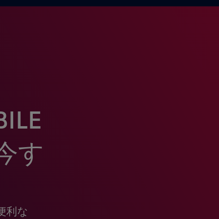
ILE
今す
便利な