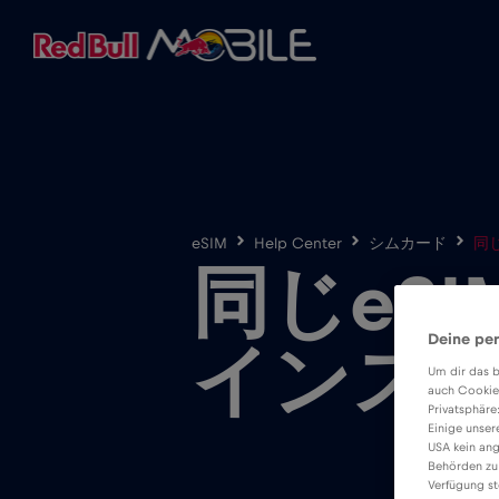
eSIM
Help Center
シムカード
同
同じeS
Deine per
インス
Um dir das b
auch Cookie
Privatsphäre
Einige unser
USA kein ang
Behörden zu
Verfügung st