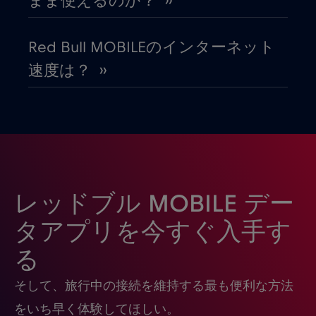
まま使えるのか？ ››
カナダ
€4
,-/GB
Red Bull MOBILEのインターネット
カナダ - 北米フットボール2026
€1
,-/GB
速度は？ ››
ガボン
€5
,-/GB
キプロス
€2
,-/GB
ギリシャ
€2
,-/GB
レッドブル MOBILE デー
タアプリを今すぐ入手す
グアテマラ
€4
,-/GB
る
そして、旅行中の接続を維持する最も便利な方法
クウェート
€4
,-/GB
をいち早く体験してほしい。