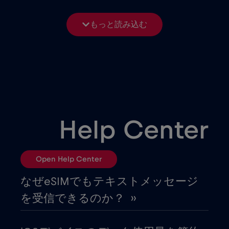
アルゼンチン
€4
,-/GB
もっと読み込む
アルバニア
€3
,-/GB
アルメニア
€8
,-/GB
イギリス
€3
,-/GB
Help Center
イスラエル
€3
,-/GB
Open Help Center
イタリア
€2
,-/GB
なぜeSIMでもテキストメッセージ
を受信できるのか？ ››
イラク
€6
,-/GB