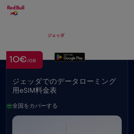
JA
▾
eSIM
Roaming
ジェッダ
10€
/GB
ジェッダでのデータローミング
用eSIM料金表
全国をカバーする