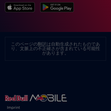
グルジア
€5
,-/GB
クロアチア
€2
,-/GB
ケニア
€4
,-/GB
このページの翻訳は自動生成されたものであ
り、文脈上の不正確さが含まれている可能性
コスタリカ
€4
があります。
,-/GB
コソボ
€8
,-/GB
コロンビア
€4
,-/GB
コンゴ共和国
€5
,-/GB
Imprint