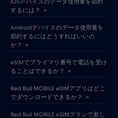
iOSデバイスのデータ使用量を節約
インド
€15
,-/GB
するには？ ››
インドネシア
€4
,-/GB
Androidデバイスのデータ使用量を
節約するにはどうすればいいの
ウガンダ
€4
,-/GB
か？ ››
ウクライナ
€2
,-/GB
eSIMでプライマリ番号で電話を受け
ることはできるか？ ››
ウルグアイ
€9
,-/GB
Red Bull MOBILE eSIMアプリはどこ
エクアドル
€4
,-/GB
でダウンロードできるか？ ››
エジプト
€12
,-/GB
Red Bull MOBILE eSIMプランで新し