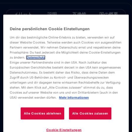
メリット
説明
互換性
国の概要
簡単にインストールできるRed Bull MOBILE
Deine persönlichen Cookie Einstellungen
アプリをダウンロードして、またはジェッダ
Um dir das bestmögliche Online-Erlebnis zu bieten, verwenden wir auf
全土でそれぞれ無制限のモバイルインターネ
dieser Website Cookies. Teilweise werden auch Cookies von ausgewählten
ットを楽しもう。
Partnern verwendet. Wir nehmen Datenschutz ernst und respektieren deine
Privatsphäre: Du hast jederzeit die Möglichkeit deine Cookie-Einstellungen
zu ändern.
Datenschutz
Einige unserer Partnerdienste sind in den USA. Nach Judikatur des
基本料金は一切かからない。eSIMカー
Europäischen Gerichtshofes besteht derzeit in den USA kein angemessenes
ドをアクティベートすれば、基本料金や
Datenschutzniveau. Es besteht daher das Risiko, dass deine Daten dem
Zugriff durch US-Behörden zu Kontroll- und Überwachungszwecken
ローミング料金なしで世界中に接続でき
unterliegen und dir dagegen keine wirksamen Rechtsbehelfe zur Verfügung
る。
stehen. Mit dem Klick auf „Alle Cookies zulassen“ stimmst du zu, dass
Cookies auf unserer Website von uns und von Drittanbietern (auch in den
Eメール、チャット、ビデオ会議の設
USA) verwendet werden dürfen.
Mehr Informationen
定、ソーシャルメディアアカウントの使
用が可能になる。世界中の家族や友人と
Alle Cookies ablehnen
Alle Cookies zulassen
すぐにつながることができる。
ジェッダのeSIMデータプランなら、
Cookie-Einstellungen