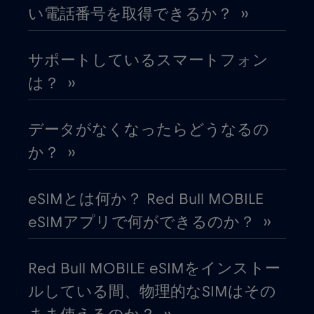
い電話番号を取得できるか？ ››
エストニア
€2
,-/GB
サポートしているスマートフォン
オーストラリア
€4
,-/GB
は？ ››
オーストリア
€2
,-/GB
データがなくなったらどうなるの
オマーン
€4
か？ ››
,-/GB
オランダ
€2
,-/GB
eSIMとは何か？ Red Bull MOBILE
eSIMアプリで何ができるのか？ ››
ガーナ
€3
,-/GB
Red Bull MOBILE eSIMをインストー
カタール
€4
,-/GB
ルしている間、物理的なSIMはその