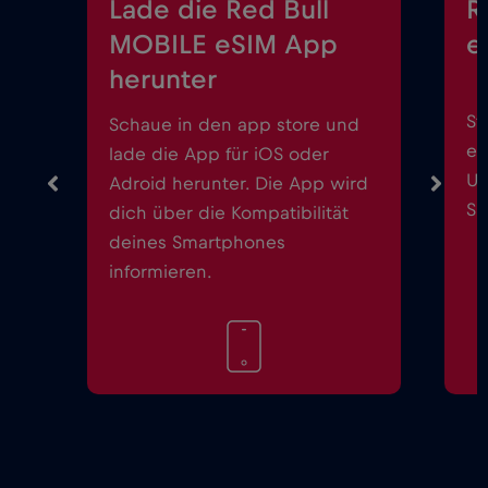
Lade die Red Bull
R
MOBILE eSIM App
e
herunter
St
Schaue in den app store und
ei
lade die App für iOS oder
Up
Adroid herunter. Die App wird
Sm
dich über die Kompatibilität
deines Smartphones
informieren.