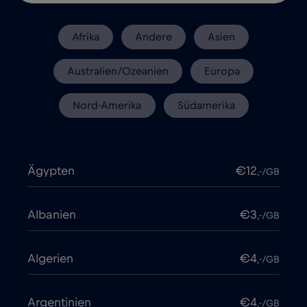
Afrika
Andere
Asien
Australien/Ozeanien
Europa
Nord-Amerika
Südamerika
Ägypten
€12
,-/GB
Albanien
€3
,-/GB
Algerien
€4
,-/GB
Argentinien
€4
,-/GB