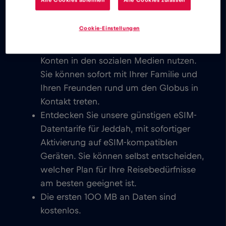
Freunden auf der ganzen Welt in
Kontakt treten.
Cookie-Einstellungen
Sie können E-Mails schreiben, chatten,
Videokonferenzen einrichten und Ihre
Konten in den sozialen Medien nutzen.
Sie können sofort mit Ihrer Familie und
Ihren Freunden rund um den Globus in
Kontakt treten.
Entdecken Sie unsere günstigen eSIM-
Datentarife für Jeddah, mit sofortiger
Aktivierung auf eSIM-kompatiblen
Geräten. Sie können selbst entscheiden,
welcher Plan für Ihre Reisebedürfnisse
am besten geeignet ist.
Die ersten 100 MB an Daten sind
kostenlos.