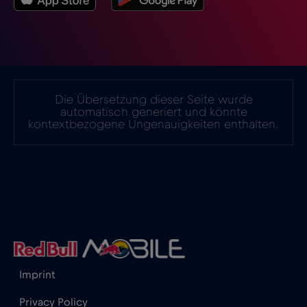
Israel
€3
,-/GB
Italien
€2
,-/GB
Die Übersetzung dieser Seite wurde
automatisch generiert und könnte
kontextbezogene Ungenauigkeiten enthalten.
Japan
€8
,-/GB
Kanada
€4
,-/GB
Kanada - Nordamerika Fußball 2026
€1
,-/GB
Katar
€4
,-/GB
Imprint
Privacy Policy
Kenia
€4
,-/GB