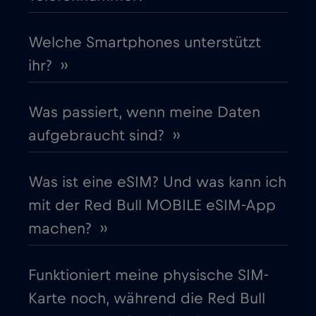
Frankreich
Welche Smartphones unterstützt
€2
,-/GB
ihr? ››
Gabun
€5
,-/GB
Was passiert, wenn meine Daten
Georgia
€5
,-/GB
aufgebraucht sind? ››
Ghana
€3
,-/GB
Was ist eine eSIM? Und was kann ich
mit der Red Bull MOBILE eSIM-App
Gibraltar
€3
,-/GB
machen? ››
Griechenland
€2
,-/GB
Funktioniert meine physische SIM-
Karte noch, während die Red Bull
Guatemala
€4
,-/GB