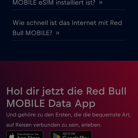
MOBILE eSIM installiert ist? ››
Honduras
€4
,-/GB
Wie schnell ist das Internet mit Red
Bull MOBILE? ››
Hongkong
€7
,-/GB
Indien
€15
,-/GB
Indonesien
€4
,-/GB
Hol dir jetzt die Red Bull
Irak
€6
,-/GB
MOBILE Data App
Und gehöre zu den Ersten, die die bequemste Art,
Irland
€2
,-/GB
auf Reisen verbunden zu sein, erleben.
Island
€2
,-/GB