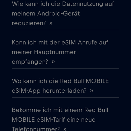
Wie kann ich die Datennutzung auf
meinem Android-Gerät
Dänemark
€2
,-/GB
reduzieren? ››
Deutschland
€2
,-/GB
Kann ich mit der eSIM Anrufe auf
meiner Hauptnummer
Dubai
€5
,-/GB
empfangen? ››
Ecuador
€4
,-/GB
Wo kann ich die Red Bull MOBILE
eSIM-App herunterladen? ››
Estland
€2
,-/GB
Bekomme ich mit einem Red Bull
Europäische Union
€4
,-/GB
MOBILE eSIM-Tarif eine neue
Telefonnummer? ››
Finnland
€2
,-/GB