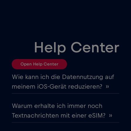
Bulgarien
€2
,-/GB
Chad
€4
,-/GB
Help Center
Chile
€7
,-/GB
Open Help Center
China
€6
,-/GB
Wie kann ich die Datennutzung auf
meinem iOS-Gerät reduzieren? ››
Costa Rica
€4
,-/GB
Warum erhalte ich immer noch
Cruise & land Telenor Maritime
€18
,-/GB
Textnachrichten mit einer eSIM? ››
Cruise only Telenor Maritime
€15
,-/GB