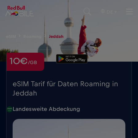
DE
▾
eSIM
Roaming
Jeddah
10€
/GB
eSIM Tarif für Daten Roaming in
Jeddah
Landesweite Abdeckung