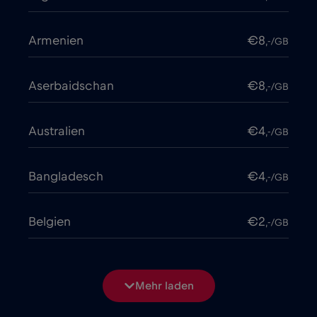
Armenien
€8
,-/GB
Aserbaidschan
€8
,-/GB
Australien
€4
,-/GB
Bangladesch
€4
,-/GB
Belgien
€2
,-/GB
Bosnien und Herzegowina
€2
,-/GB
Mehr laden
Brasilien
€4
,-/GB