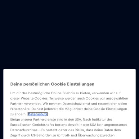
Deine persönlichen Cookie Einstellungen
Um dir das bestmögliche Online-Erlebnis zu bieten, verwenden wir auf
dieser Website Cookies. Teilweise werden auch Cookies von ausgewählten
Partnern verwendet. Wir nehmen Datenschutz ernst und respektieren deine
Privatsphäre: Du hast jederzeit die Möglichkeit deine Cookie-Einstellungen
zu ändern.
Datenschutz
Einige unserer Partnerdienste sind in den USA. Nach Judikatur des
Europäischen Gerichtshofes besteht derzeit in den USA kein angemessenes
Datenschutzniveau. Es besteht daher das Risiko, dass deine Daten dem
Zugriff durch US-Behörden zu Kontroll- und Überwachungszwecken