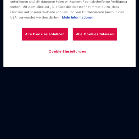
unterliegen und dir dagegen keine wirksamen Rechtsbehelfe zur Verfügung
stehen. Mit dem Klick auf „Alle Cookies zulassen“ stimmst du zu, dass
eSIM
Blog
国際サッカー大会2026 – ヒューストン
Cookies auf unserer Website von uns und von Drittanbietern (auch in den
USA) verwendet werden dürfen.
Mehr Informationen
Alle Cookies ablehnen
Alle Cookies zulassen
Cookie-Einstellungen