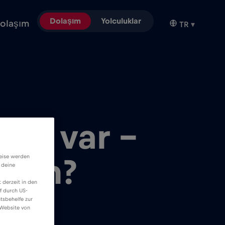
Dolaşım
Yolculuklar
olaşım
TR
▾
rum var –
weise werden
irim?
 deine
 derzeit in den
f durch US-
tsbehelfe zur
 Website von