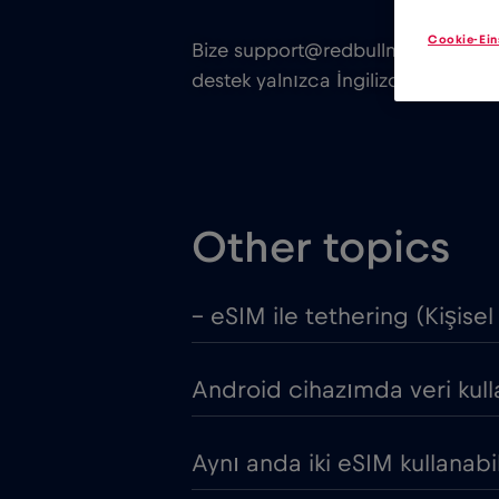
Cookie-Ein
Bize support@redbullmobile.com ad
destek yalnızca İngilizce ve Alman
Other topics
– eSIM ile tethering (Kişisel
Android cihazımda veri kulla
Aynı anda iki eSIM kullanabil