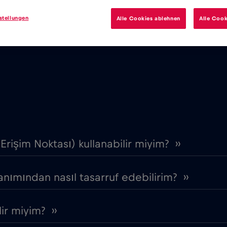
stellungen
Alle Cookies ablehnen
Alle Cook
resinden bir e-posta gönderin – en kısa sürede size g
ca dillerinde sağlanmaktadır!)
 Erişim Noktası) kullanabilir miyim? ››
nımından nasıl tasarruf edebilirim? ››
ir miyim? ››