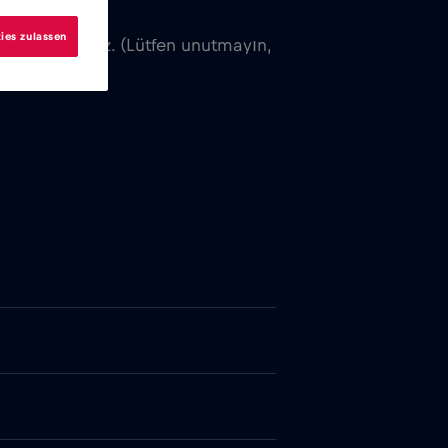
ies zulassen
eri döneceğiz. (Lütfen unutmayın,