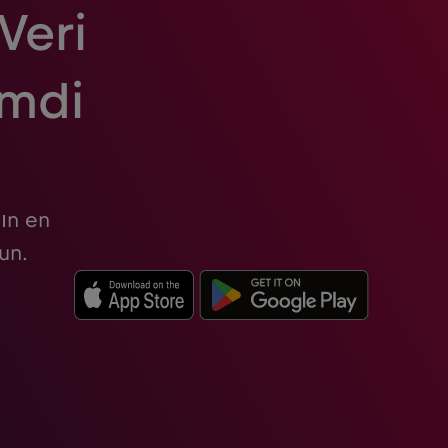
Veri
imdi
ın en
un.