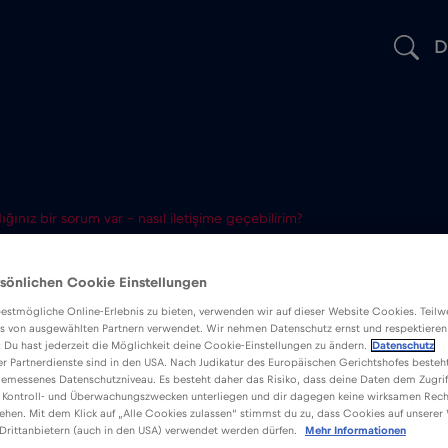
D
ığınız bir sorum var – nasıl iletişime geçebilirim?
dığınız bir so
sönlichen Cookie Einstellungen
estmögliche Online-Erlebnis zu bieten, verwenden wir auf dieser Website Cookies. Teil
etişime geçebil
s von ausgewählten Partnern verwendet. Wir nehmen Datenschutz ernst und respektieren
: Du hast jederzeit die Möglichkeit deine Cookie-Einstellungen zu ändern.
Datenschutz
er Partnerdienste sind in den USA. Nach Judikatur des Europäischen Gerichtshofes besteht
emessenes Datenschutzniveau. Es besteht daher das Risiko, dass deine Daten dem Zugrif
 Kontroll- und Überwachungszwecken unterliegen und dir dagegen keine wirksamen Rech
ehen. Mit dem Klick auf „Alle Cookies zulassen“ stimmst du zu, dass Cookies auf unserer
Drittanbietern (auch in den USA) verwendet werden dürfen.
Mehr Informationen