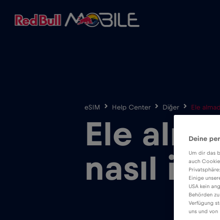
eSIM
Help Center
Diğer
Ele almad
Ele alma
Deine per
Um dir das b
nasıl il
auch Cookie
Privatsphäre
Einige unser
USA kein ang
Behörden zu
Verfügung st
uns und von 