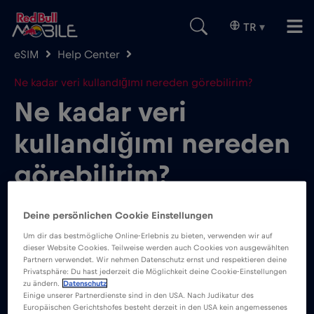
TR
▾
eSIM
Help Center
Ne kadar veri kullandığımı nereden görebilirim?
Ne kadar veri
kullandığımı nereden
görebilirim?
Deine persönlichen Cookie Einstellungen
Um dir das bestmögliche Online-Erlebnis zu bieten, verwenden wir auf
dieser Website Cookies. Teilweise werden auch Cookies von ausgewählten
Partnern verwendet. Wir nehmen Datenschutz ernst und respektieren deine
Red Bull MOBILE Data uygulamanızı açın.
Privatsphäre: Du hast jederzeit die Möglichkeit deine Cookie-Einstellungen
zu ändern.
Datenschutz
Einige unserer Partnerdienste sind in den USA. Nach Judikatur des
Europäischen Gerichtshofes besteht derzeit in den USA kein angemessenes