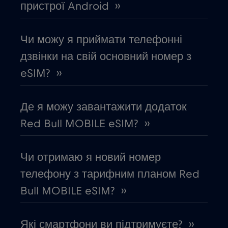
пристрої Android ››
Габон
€5
,-/GB
Чи можу я приймати телефонні
Гана
€3
,-/GB
дзвінки на свій основний номер з
eSIM? ››
Гватемала
€4
,-/GB
Де я можу завантажити додаток
Гібралтар
€3
,-/GB
Red Bull MOBILE eSIM? ››
Гондурас
€4
,-/GB
Чи отримаю я новий номер
телефону з тарифним планом Red
Гонконг
€7
,-/GB
Bull MOBILE eSIM? ››
Греція
€2
,-/GB
Які смартфони ви підтримуєте? ››