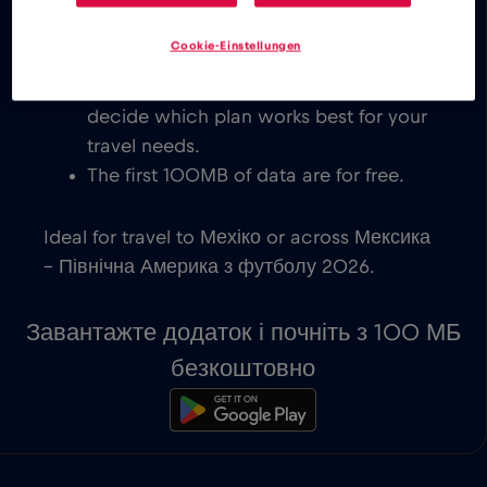
for Мексика – Північна Америка з
Cookie-Einstellungen
футболу 2026, with instant activation
on eSIM-compatible devices. You get to
decide which plan works best for your
travel needs.
The first 100MB of data are for free.
Ideal for travel to Мехіко or across Мексика
– Північна Америка з футболу 2026.
Завантажте додаток і почніть з 100 МБ
безкоштовно