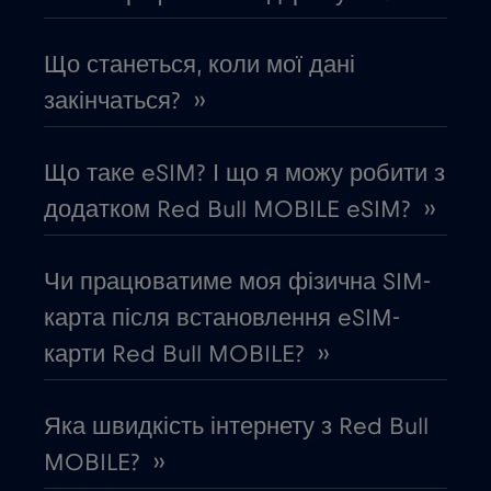
Грузія
€5
,-/GB
Що станеться, коли мої дані
Данія
€2
закінчаться? ››
,-/GB
Дубай
€5
,-/GB
Що таке eSIM? І що я можу робити з
додатком Red Bull MOBILE eSIM? ››
Еквадор
€4
,-/GB
Чи працюватиме моя фізична SIM-
Естонія
€2
,-/GB
карта після встановлення eSIM-
карти Red Bull MOBILE? ››
Європейський Союз
€4
,-/GB
Яка швидкість інтернету з Red Bull
Єгипет
€12
,-/GB
MOBILE? ››