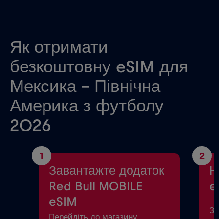
Як отримати
безкоштовну eSIM для
Мексика - Північна
Америка з футболу
2026
1
2
Завантажте додаток
Н
Red Bull MOBILE
e
eSIM
За
Перейдіть до магазину