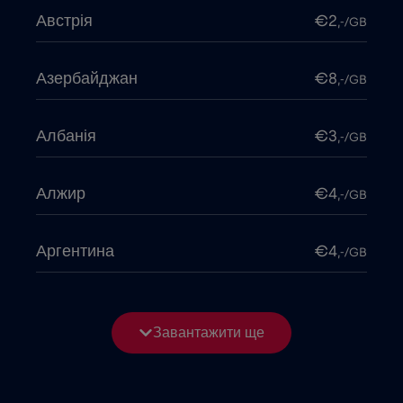
Австрія
€2
,-/GB
Азербайджан
€8
,-/GB
Албанія
€3
,-/GB
Алжир
€4
,-/GB
Аргентина
€4
,-/GB
Бангладеш
€4
,-/GB
Завантажити ще
Бельгія
€2
,-/GB