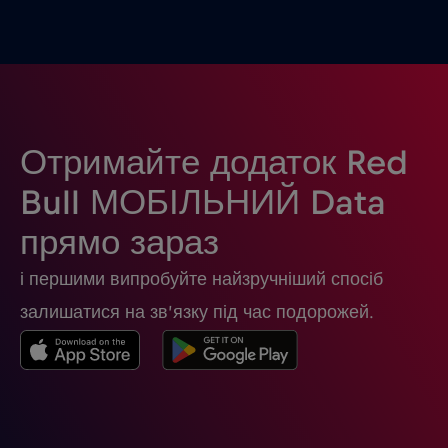
Замбія
€6
,-/GB
Ізраїль
€3
,-/GB
Індія
€15
,-/GB
Отримайте додаток Red
Bull МОБІЛЬНИЙ Data
Індонезія
€4
,-/GB
прямо зараз
і першими випробуйте найзручніший спосіб
Ірак
€6
,-/GB
залишатися на зв’язку під час подорожей.
Ірландія
€2
,-/GB
Ісландія
€2
,-/GB