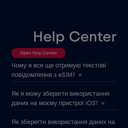
Білорусь
€2
,-/GB
Болгарія
€2
,-/GB
Help Center
Боснія і Герцеговина
€2
,-/GB
Open Help Center
Бразилія
€4
,-/GB
Чому я все ще отримую текстові
повідомлення з eSIM? ››
В'єтнам
€2
,-/GB
Як я можу зберегти використання
Вірменія
€8
,-/GB
даних на моєму пристрої iOS? ››
Возз'єднання
€3
,-/GB
Як зберегти використання даних на