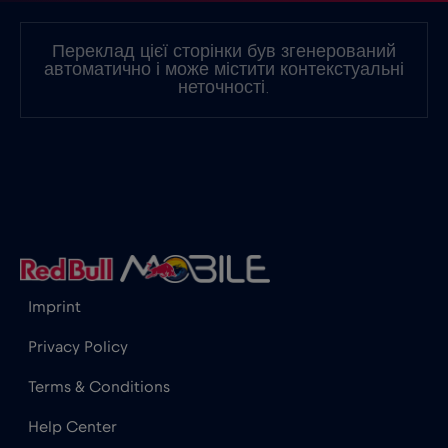
Іспанія
€2
,-/GB
Переклад цієї сторінки був згенерований
автоматично і може містити контекстуальні
Італія
€2
неточності.
,-/GB
Канада
€4
,-/GB
Канада - Північна Америка з футболу 2026
€1
,-/GB
Катар
€4
Imprint
,-/GB
Privacy Policy
Кенія
€4
,-/GB
Terms & Conditions
Help Center
Китай
€6
,-/GB