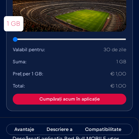
1 GB
Valabil pentru:
30 de zile
Suma:
1 GB
Preț per 1 GB:
€ 1,00
Total:
€ 1.00
Cumpărați acum în aplicație
Avantaje
Descriere a
Compatibilitate
Da