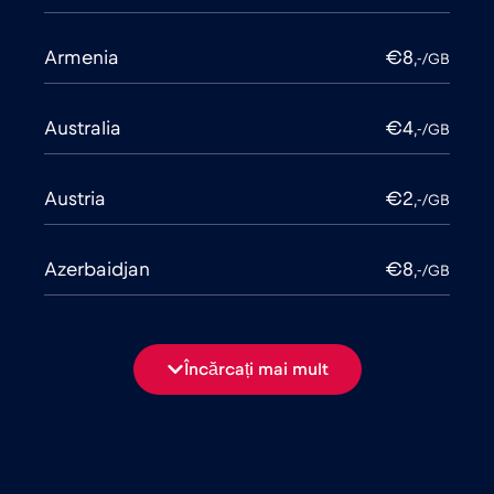
Armenia
€8
,-/GB
Australia
€4
,-/GB
Austria
€2
,-/GB
Azerbaidjan
€8
,-/GB
Bangladesh
€4
,-/GB
Încărcați mai mult
Belarus
€2
,-/GB
Belgia
€2
,-/GB