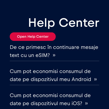
Bosnia și Herțegovina
€2
,-/GB
Help Center
Brazilia
€4
,-/GB
Open Help Center
Bulgaria
€2
,-/GB
De ce primesc în continuare mesaje
text cu un eSIM? ››
Canada
€4
,-/GB
Cum pot economisi consumul de
Canada - America de Nord Fotbal 2026
date pe dispozitivul meu Android ››
€1
,-/GB
Cum pot economisi consumul de
Chile
€7
,-/GB
date pe dispozitivul meu iOS? ››