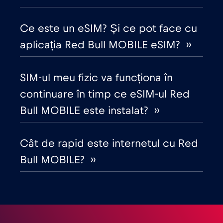
Cruise & land Telenor Maritime
€18
,-/GB
Ce este un eSIM? Și ce pot face cu
Cruise only Telenor Maritime
€15
,-/GB
aplicația Red Bull MOBILE eSIM? ››
Danemarca
€2
,-/GB
SIM-ul meu fizic va funcționa în
continuare în timp ce eSIM-ul Red
Dubai
€5
,-/GB
Bull MOBILE este instalat? ››
Ecuador
€4
,-/GB
Cât de rapid este internetul cu Red
Bull MOBILE? ››
Egipt
€12
,-/GB
Elveția
€5
,-/GB