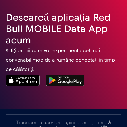
Emiratele Arabe Unite (EAU)
€5
,-/GB
Descarcă aplicația Red
Estonia
€2
,-/GB
Bull MOBILE Data App
acum
Filipine
€12
,-/GB
și fiți primii care vor experimenta cel mai
Finlanda
€2
,-/GB
convenabil mod de a rămâne conectați în timp
ce călătoriți.
Franța
€2
,-/GB
Gabon
€5
,-/GB
Georgia
€5
,-/GB
Traducerea acestei pagini a fost generată