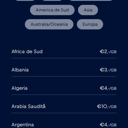
America de Sud
Asia
Australia/Oceania
Europa
Africa de Sud
€2
,-/GB
Albania
€3
,-/GB
Algeria
€4
,-/GB
Arabia Saudită
€10
,-/GB
Argentina
€4
,-/GB