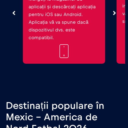
in
aplicații și descărcați aplicația
vă
pentru iOS sau Android.
sm
Aplicația vă va spune dacă
dispozitivul dvs. este
compatibil.
Destinații populare în
Mexic - America de