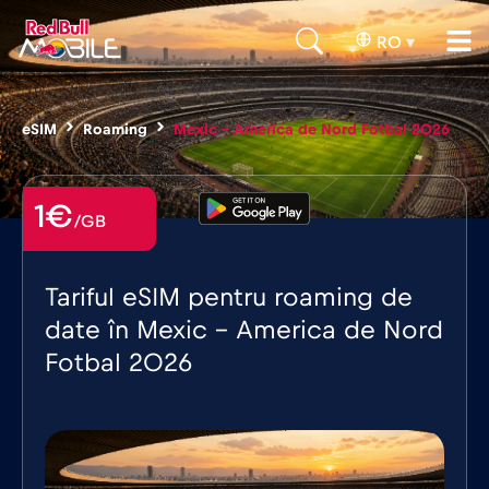
RO
▾
eSIM
Roaming
Mexic – America de Nord Fotbal 2026
1€
/GB
Tariful eSIM pentru roaming de
date în Mexic - America de Nord
Fotbal 2026