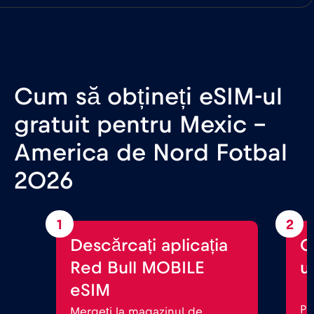
Cum să obțineți eSIM-ul
gratuit pentru Mexic -
America de Nord Fotbal
2026
1
2
Descărcați aplicația
C
Red Bull MOBILE
ul
eSIM
Po
Mergeți la magazinul de