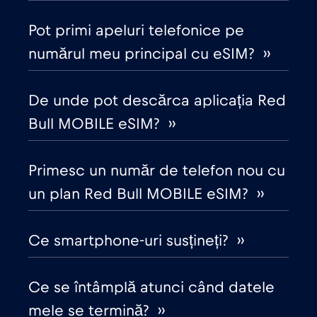
China
€6
,-/GB
Pot primi apeluri telefonice pe
numărul meu principal cu eSIM? ››
Ciad
€4
,-/GB
De unde pot descărca aplicația Red
Cipru
€2
,-/GB
Bull MOBILE eSIM? ››
Columbia
€4
,-/GB
Primesc un număr de telefon nou cu
Coreea de Sud
un plan Red Bull MOBILE eSIM? ››
€4
,-/GB
Costa Rica
€4
Ce smartphone-uri susțineți? ››
,-/GB
Croația
€2
,-/GB
Ce se întâmplă atunci când datele
mele se termină? ››