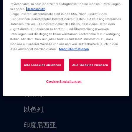
斯里兰卡,
Privatsphäre: Du hast jederzeit die Möglichkeit deine Cookie-Einstellungen
zu ändern.
Datenschutz
Einige unserer Partnerdienste sind in den USA. Nach Judikatur des
新加坡,
Europäischen Gerichtshofes besteht derzeit in den USA kein angemessenes
Datenschutzniveau. Es besteht daher das Risiko, dass deine Daten dem
Zugriff durch US-Behörden zu Kontroll- und Überwachungszwecken
卡塔尔,
unterliegen und dir dagegen keine wirksamen Rechtsbehelfe zur Verfügung
stehen. Mit dem Klick auf „Alle Cookies zulassen“ stimmst du zu, dass
Cookies auf unserer Website von uns und von Drittanbietern (auch in den
巴基斯坦,
USA) verwendet werden dürfen.
Mehr Informationen
缅甸,
Alle Cookies ablehnen
Alle Cookies zulassen
马来西亚,
Cookie-Einstellungen
科威特,
以色列,
印度尼西亚,