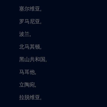
塞尔维亚,
罗马尼亚,
波兰,
北马其顿,
黑山共和国,
马耳他,
立陶宛,
拉脱维亚,