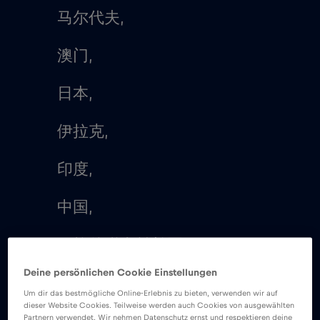
马尔代夫,
澳门,
日本,
伊拉克,
印度,
中国,
阿拉伯联合酋长国（UAE）,
Deine persönlichen Cookie Einstellungen
泰国,
Um dir das bestmögliche Online-Erlebnis zu bieten, verwenden wir auf
dieser Website Cookies. Teilweise werden auch Cookies von ausgewählten
Partnern verwendet. Wir nehmen Datenschutz ernst und respektieren deine