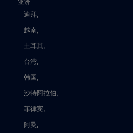
亚洲
迪拜,
越南,
土耳其,
台湾,
韩国,
沙特阿拉伯,
菲律宾,
阿曼,