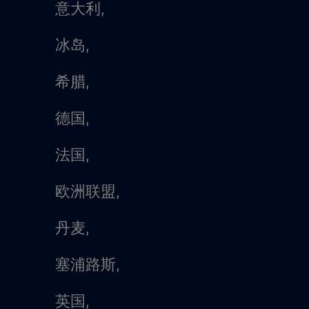
意大利,
冰岛,
希腊,
德国,
法国,
欧洲联盟,
丹麦,
塞浦路斯,
英国,