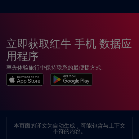
印度尼西亚
€4
,-/GB
危地马拉
€4
,-/GB
立即获取红牛 手机 数据应
厄瓜多尔
€4
,-/GB
用程序
率先体验旅行中保持联系的最便捷方式。
台湾
€6
,-/GB
哥伦比亚
€4
,-/GB
哥斯达黎加
€4
,-/GB
本页面的译文为自动生成，可能包含与上下文
不符的内容。
团聚
€3
,-/GB