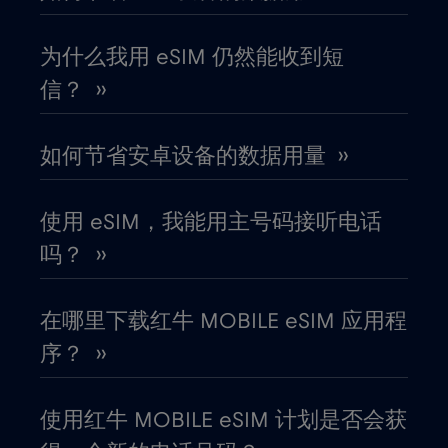
冰岛
€2
,-/GB
为什么我用 eSIM 仍然能收到短
信？ ››
列支敦士登
€2
,-/GB
如何节省安卓设备的数据用量 ››
刚果共和国
€5
,-/GB
使用 eSIM，我能用主号码接听电话
加拿大
€4
,-/GB
吗？ ››
加拿大 - 北美足球 2026
€1
,-/GB
在哪里下载红牛 MOBILE eSIM 应用程
序？ ››
加纳
€3
,-/GB
使用红牛 MOBILE eSIM 计划是否会获
加蓬
€5
,-/GB