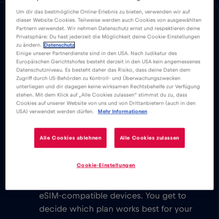
Um dir das bestmögliche Online-Erlebnis zu bieten, verwenden wir auf
优势
优势
兼容性
国家概况
dieser Website Cookies. Teilweise werden auch Cookies von ausgewählten
Partnern verwendet. Wir nehmen Datenschutz ernst und respektieren deine
下载易于安装的 Red Bull MOBILE 应用程序，
Privatsphäre: Du hast jederzeit die Möglichkeit deine Cookie-Einstellungen
zu ändern.
Datenschutz
在 或整个Al Wakrah 分别享受无限移动互联网
Einige unserer Partnerdienste sind in den USA. Nach Judikatur des
服务。
Europäischen Gerichtshofes besteht derzeit in den USA kein angemessenes
Datenschutzniveau. Es besteht daher das Risiko, dass deine Daten dem
Zugriff durch US-Behörden zu Kontroll- und Überwachungszwecken
unterliegen und dir dagegen keine wirksamen Rechtsbehelfe zur Verfügung
我们从不收取基本费用。激活 eSIM 卡
stehen. Mit dem Klick auf „Alle Cookies zulassen“ stimmst du zu, dass
后，您就可以连接世界，无需支付任何基
Cookies auf unserer Website von uns und von Drittanbietern (auch in den
USA) verwendet werden dürfen.
Mehr Informationen
本费或漫游费。
您可以发送电子邮件、聊天、建立视频会
Alle Cookies ablehnen
Alle Cookies zulassen
议和使用社交媒体账户。与全球各地的家
人和朋友即时联系。
Cookie-Einstellungen
Explore our low cost eSIM data plans
for Al Wakrah, with instant activation on
eSIM-compatible devices. You get to
decide which plan works best for your