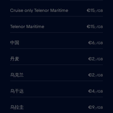
Cruise only Telenor Maritime
€15
,-/GB
Telenor Maritime
€15
,-/GB
中国
€6
,-/GB
丹麦
€2
,-/GB
乌克兰
€2
,-/GB
乌干达
€4
,-/GB
乌拉圭
€9
,-/GB