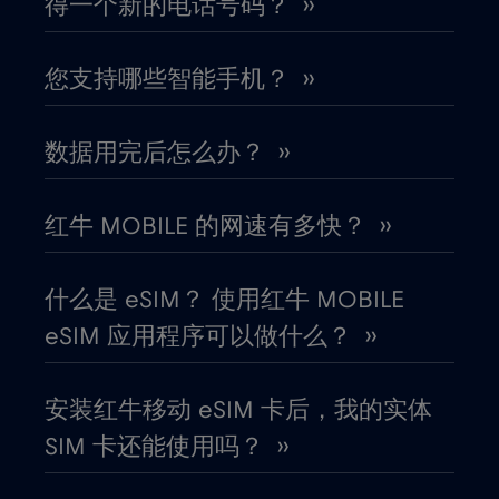
得一个新的电话号码？ ››
匈牙利
€2
,-/GB
您支持哪些智能手机？ ››
北马其顿
€2
,-/GB
数据用完后怎么办？ ››
南非
€2
,-/GB
红牛 MOBILE 的网速有多快？ ››
卡塔尔
€4
,-/GB
什么是 eSIM？ 使用红牛 MOBILE
卢旺达
€4
eSIM 应用程序可以做什么？ ››
,-/GB
卢森堡
€2
,-/GB
安装红牛移动 eSIM 卡后，我的实体
SIM 卡还能使用吗？ ››
印度
€15
,-/GB