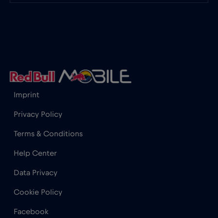
图尔库
€
,-/GB
土耳其
€2
,-/GB
埃及
€12
,-/GB
Imprint
塞尔维亚
€2
,-/GB
Privacy Policy
Terms & Conditions
塞浦路斯
€2
,-/GB
Help Center
Data Privacy
塞舌尔
€3
,-/GB
Cookie Policy
墨西哥
€4
,-/GB
Facebook