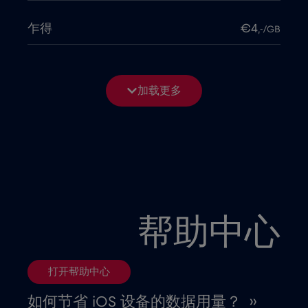
乍得
€4
,-/GB
亚美尼亚
€8
,-/GB
加载更多
以色列
€3
,-/GB
伊拉克
€6
,-/GB
俄罗斯
€8
,-/GB
帮助中心
保加利亚
€2
,-/GB
打开帮助中心
克罗地亚
€2
,-/GB
如何节省 iOS 设备的数据用量？ ››