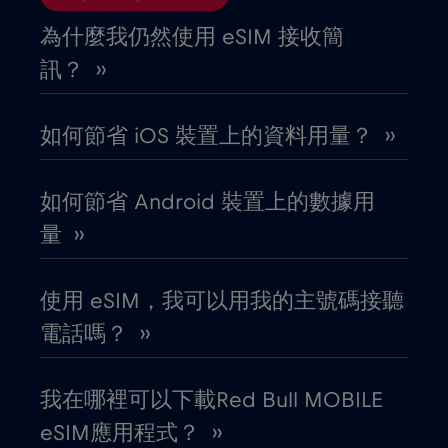
剛果共和國
€5
,-/GB
為什麼我仍然使用 eSIM 接收簡
訊？ ››
加彭
€5
,-/GB
如何節省 iOS 裝置上的資料用量？ ››
加拿大
€4
,-/GB
如何節省 Android 裝置上的數據用
加拿大 - 北美足球 2026
€1
,-/GB
量 ››
匈牙利
€2
,-/GB
使用 eSIM，我可以用我的主號碼接聽
電話嗎？ ››
北馬其頓
€2
,-/GB
我在哪裡可以下載Red Bull MOBILE
南非
€2
,-/GB
eSIM應用程式？ ››