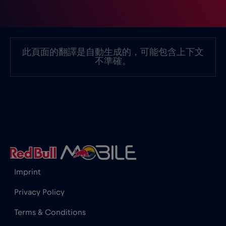
墨西哥
€4
,-/GB
墨西哥 - 北美足球 2026
€1
,-/GB
此頁面的翻譯是自動生成的，可能包含上下文
不準確。
奈及利亞
€4
,-/GB
奧地利
€2
,-/GB
孟加拉國
€4
,-/GB
Imprint
宏都拉斯
€4
,-/GB
Privacy Policy
尚比亞
€6
,-/GB
Terms & Conditions