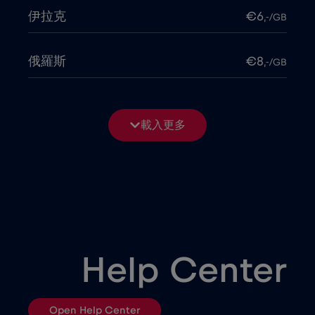
伊拉克
€6
,-/GB
俄羅斯
€8
,-/GB
保加利亞
€2
,-/GB
載入更多
僅限郵輪 Telenor Maritime
€15
,-/GB
克羅埃西亞
€2
,-/GB
冰島
€2
,-/GB
Help Center
列支敦斯登
€2
,-/GB
Open Help Center