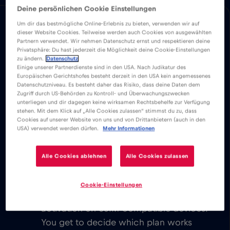
Deine persönlichen Cookie Einstellungen
優勢
描述
相容性
國家概況
Um dir das bestmögliche Online-Erlebnis zu bieten, verwenden wir auf
dieser Website Cookies. Teilweise werden auch Cookies von ausgewählten
下載易於安裝的 Red Bull MOBILE 應用程式，
Partnern verwendet. Wir nehmen Datenschutz ernst und respektieren deine
Privatsphäre: Du hast jederzeit die Möglichkeit deine Cookie-Einstellungen
並分別享受無限的行動網路北卡羅來納州夏洛
zu ändern.
Datenschutz
特。
Einige unserer Partnerdienste sind in den USA. Nach Judikatur des
Europäischen Gerichtshofes besteht derzeit in den USA kein angemessenes
Datenschutzniveau. Es besteht daher das Risiko, dass deine Daten dem
Zugriff durch US-Behörden zu Kontroll- und Überwachungszwecken
我們從不收取基本費用。啟動 eSIM 卡
unterliegen und dir dagegen keine wirksamen Rechtsbehelfe zur Verfügung
後，您就可以連接到世界，無需任何基本
stehen. Mit dem Klick auf „Alle Cookies zulassen“ stimmst du zu, dass
Cookies auf unserer Website von uns und von Drittanbietern (auch in den
或漫遊費用。
USA) verwendet werden dürfen.
Mehr Informationen
您將能夠發送電子郵件、聊天、設置視頻
會議和使用您的社交媒體帳戶。與世界各
Alle Cookies ablehnen
Alle Cookies zulassen
地的家人和朋友聯繫是即時的。
Explore our low cost eSIM data plans
Cookie-Einstellungen
for 北卡羅來納州夏洛特, with instant
activation on eSIM-compatible devices.
You get to decide which plan works