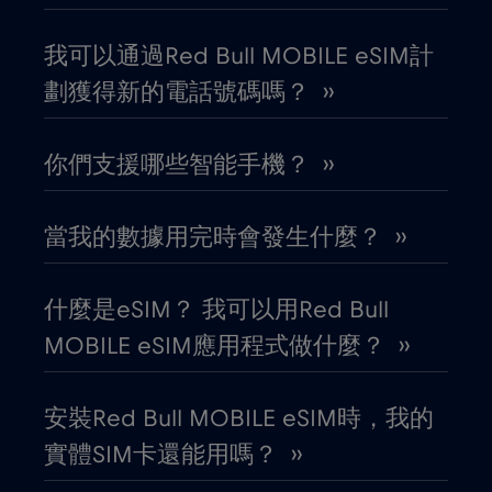
卡達
€4
,-/GB
我可以通過Red Bull MOBILE eSIM計
劃獲得新的電話號碼嗎？ ››
印尼
€4
,-/GB
你們支援哪些智能手機？ ››
印度
€15
,-/GB
當我的數據用完時會發生什麼？ ››
厄瓜多
€4
,-/GB
哥倫比亞
什麼是eSIM？ 我可以用Red Bull
€4
,-/GB
MOBILE eSIM應用程式做什麼？ ››
哥斯大黎加
€4
,-/GB
安裝Red Bull MOBILE eSIM時，我的
喬治亞
€5
,-/GB
實體SIM卡還能用嗎？ ››