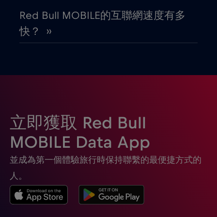
圖爾庫
€
,-/GB
Red Bull MOBILE的互聯網速度有多
快？ ››
團圓
€3
,-/GB
土耳其
€2
,-/GB
埃及
€12
,-/GB
立即獲取 Red Bull
塞席爾
€3
,-/GB
MOBILE Data App
並成為第一個體驗旅行時保持聯繫的最便捷方式的
塞普勒斯
€2
,-/GB
人。
塞爾維亞
€2
,-/GB