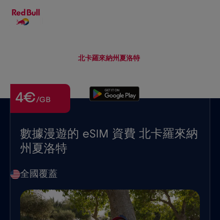
ZH-HANT
▾
eSIM
Roaming
北卡羅來納州夏洛特
4€
/GB
數據漫遊的 eSIM 資費 北卡羅來納
州夏洛特
全國覆蓋