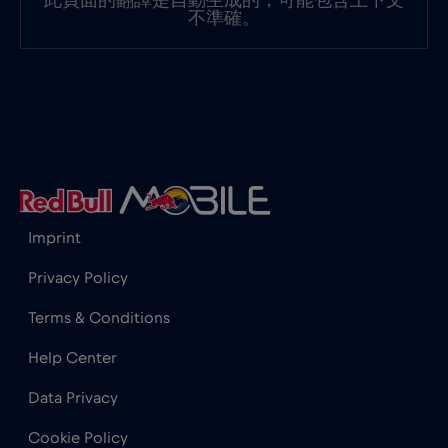
此頁面的翻譯是自動生成的，可能包含上下文
不準確。
奈及利亞
€4
,-/GB
奧地利
€2
,-/GB
孟加拉國
€4
,-/GB
Imprint
宏都拉斯
€4
,-/GB
Privacy Policy
尚比亞
€6
,-/GB
Terms & Conditions
Help Center
尼加拉瓜
€4
,-/GB
Data Privacy
巴基斯坦
€5
,-/GB
Cookie Policy