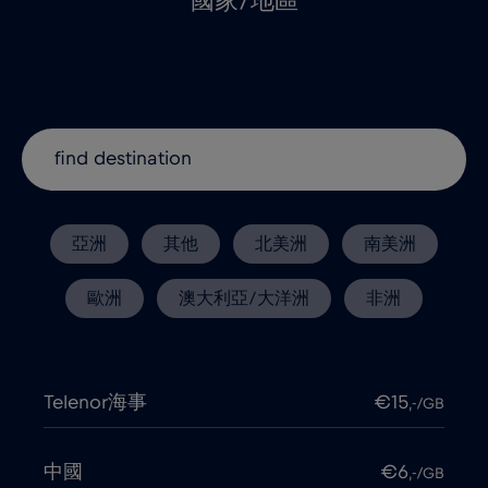
國家/地區
亞洲
其他
北美洲
南美洲
歐洲
澳大利亞/大洋洲
非洲
Telenor海事
€15
,-/GB
中國
€6
,-/GB