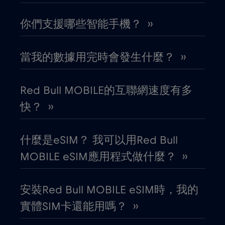
你們支援哪些智能手機？ ››
印度
€15
,-/GB
當我的數據用完時會發生什麼？ ››
厄瓜多
€4
,-/GB
哥倫比亞
Red Bull MOBILE的互聯網速度有多
€4
,-/GB
快？ ››
哥斯大黎加
€4
,-/GB
什麼是eSIM？ 我可以用Red Bull
喬治亞
€5
,-/GB
MOBILE eSIM應用程式做什麼？ ››
圖爾庫
€
,-/GB
安裝Red Bull MOBILE eSIM時，我的
實體SIM卡還能用嗎？ ››
團圓
€3
,-/GB