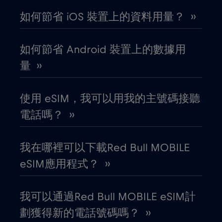
如何節省 iOS 裝置上的資料用量？ ››
加拿大
€4
,-/GB
如何節省 Android 裝置上的數據用
加拿大 - 北美足球 2026
€1
,-/GB
量 ››
匈牙利
€2
,-/GB
使用 eSIM，我可以用我的主號碼接聽
電話嗎？ ››
北馬其頓
€2
,-/GB
我在哪裡可以下載Red Bull MOBILE
南非
€2
,-/GB
eSIM應用程式？ ››
卡達
€4
,-/GB
我可以通過Red Bull MOBILE eSIM計
劃獲得新的電話號碼嗎？ ››
印尼
€4
,-/GB