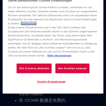
Deine persönlichen Cookie Einstellungen
優勢
描述
相容性
國家概況
Um dir das bestmögliche Online-Erlebnis zu bieten, verwenden wir auf
下載易於安裝的 Red Bull MOBILE 應用程式，
dieser Website Cookies. Teilweise werden auch Cookies von ausgewählten
Partnern verwendet. Wir nehmen Datenschutz ernst und respektieren deine
並分別享受無限的行動網路普吉島。
Privatsphäre: Du hast jederzeit die Möglichkeit deine Cookie-Einstellungen
zu ändern.
Datenschutz
Einige unserer Partnerdienste sind in den USA. Nach Judikatur des
我們從不收取基本費用。啟動 eSIM 卡
Europäischen Gerichtshofes besteht derzeit in den USA kein angemessenes
Datenschutzniveau. Es besteht daher das Risiko, dass deine Daten dem
後，您就可以連接到世界，無需任何基本
Zugriff durch US-Behörden zu Kontroll- und Überwachungszwecken
或漫遊費用。
unterliegen und dir dagegen keine wirksamen Rechtsbehelfe zur Verfügung
stehen. Mit dem Klick auf „Alle Cookies zulassen“ stimmst du zu, dass
您將能夠發送電子郵件、聊天、設置視頻
Cookies auf unserer Website von uns und von Drittanbietern (auch in den
會議和使用您的社交媒體帳戶。與世界各
USA) verwendet werden dürfen.
Mehr Informationen
地的家人和朋友聯繫是即時的。
Explore our low cost eSIM data plans
Alle Cookies ablehnen
Alle Cookies zulassen
for 普吉島, with instant activation on
eSIM-compatible devices. You get to
Cookie-Einstellungen
decide which plan works best for your
travel needs.
前 100MB 數據是免費的。