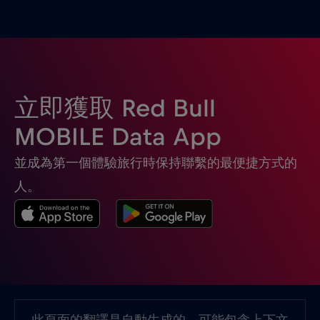
土耳其
€2
,-/GB
埃及
€12
,-/GB
立即獲取 Red Bull
塞席爾
€3
,-/GB
MOBILE Data App
並成為第一個體驗旅行時保持聯繫的最便捷方式的
塞普勒斯
€2
,-/GB
人。
塞爾維亞
€2
,-/GB
墨西哥
€4
,-/GB
墨西哥 - 北美足球 2026
€1
,-/GB