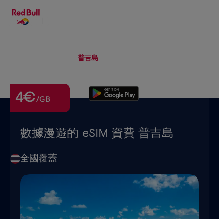
ZH-HANT
▾
eSIM
Roaming
普吉島
4€
/GB
數據漫遊的 eSIM 資費 普吉島
全國覆蓋