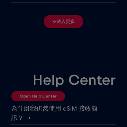
保加利亞
€2
,-/GB
載入更多
僅限郵輪 Telenor Maritime
€15
,-/GB
克羅埃西亞
€2
,-/GB
冰島
€2
,-/GB
Help Center
列支敦斯登
€2
,-/GB
Open Help Center
剛果共和國
€5
,-/GB
為什麼我仍然使用 eSIM 接收簡
訊？ ››
加彭
€5
,-/GB