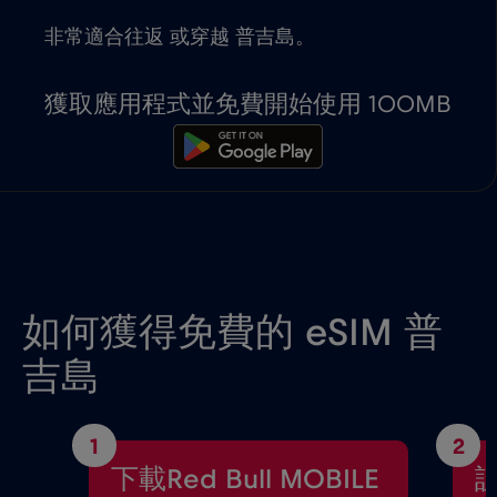
非常適合往返 或穿越 普吉島。
獲取應用程式並免費開始使用 100MB
如何獲得免費的 eSIM 普
吉島
1
2
下載Red Bull MOBILE
設