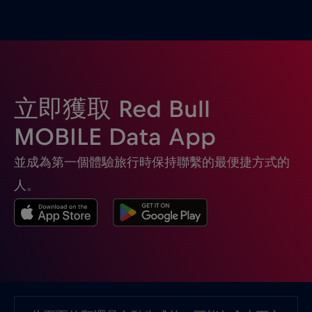
土耳其
€2
,-/GB
埃及
€12
,-/GB
立即獲取 Red Bull
塞席爾
€3
,-/GB
MOBILE Data App
並成為第一個體驗旅行時保持聯繫的最便捷方式的
塞普勒斯
€2
,-/GB
人。
塞爾維亞
€2
,-/GB
墨西哥
€4
,-/GB
墨西哥 - 北美足球 2026
€1
,-/GB