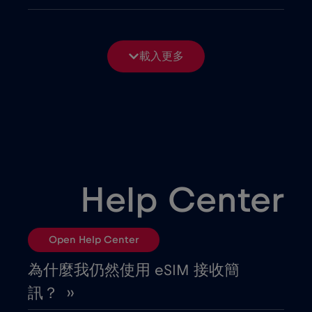
保加利亞
€2
,-/GB
載入更多
僅限郵輪 Telenor Maritime
€15
,-/GB
克羅埃西亞
€2
,-/GB
冰島
€2
,-/GB
Help Center
列支敦斯登
€2
,-/GB
Open Help Center
剛果共和國
€5
,-/GB
為什麼我仍然使用 eSIM 接收簡
訊？ ››
加彭
€5
,-/GB