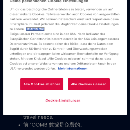
Deine persönlichen Cookie Einstellungen
優勢
描述
相容性
國家概況
Um dir das bestmögliche Online-Erlebnis zu bieten, verwenden wir auf
下載易於安裝的 Red Bull MOBILE 應用程式，
dieser Website Cookies. Teilweise werden auch Cookies von ausgewählten
Partnern verwendet. Wir nehmen Datenschutz ernst und respektieren deine
並分別享受無限的行動網路黃金海岸。
Privatsphäre: Du hast jederzeit die Möglichkeit deine Cookie-Einstellungen
zu ändern.
Datenschutz
Einige unserer Partnerdienste sind in den USA. Nach Judikatur des
我們從不收取基本費用。啟動 eSIM 卡
Europäischen Gerichtshofes besteht derzeit in den USA kein angemessenes
Datenschutzniveau. Es besteht daher das Risiko, dass deine Daten dem
後，您就可以連接到世界，無需任何基本
Zugriff durch US-Behörden zu Kontroll- und Überwachungszwecken
或漫遊費用。
unterliegen und dir dagegen keine wirksamen Rechtsbehelfe zur Verfügung
stehen. Mit dem Klick auf „Alle Cookies zulassen“ stimmst du zu, dass
您將能夠發送電子郵件、聊天、設置視頻
Cookies auf unserer Website von uns und von Drittanbietern (auch in den
USA) verwendet werden dürfen.
Mehr Informationen
會議和使用您的社交媒體帳戶。與世界各
地的家人和朋友聯繫是即時的。
Alle Cookies ablehnen
Alle Cookies zulassen
Explore our low cost eSIM data plans
for 黃金海岸, with instant activation on
Cookie-Einstellungen
eSIM-compatible devices. You get to
decide which plan works best for your
travel needs.
前 100MB 數據是免費的。