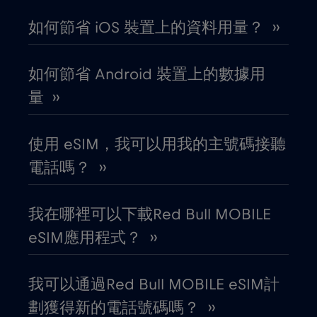
如何節省 iOS 裝置上的資料用量？ ››
加拿大
€4
,-/GB
如何節省 Android 裝置上的數據用
加拿大 - 北美足球 2026
€1
,-/GB
量 ››
匈牙利
€2
,-/GB
使用 eSIM，我可以用我的主號碼接聽
電話嗎？ ››
北馬其頓
€2
,-/GB
我在哪裡可以下載Red Bull MOBILE
南非
€2
,-/GB
eSIM應用程式？ ››
卡達
€4
,-/GB
我可以通過Red Bull MOBILE eSIM計
劃獲得新的電話號碼嗎？ ››
印尼
€4
,-/GB