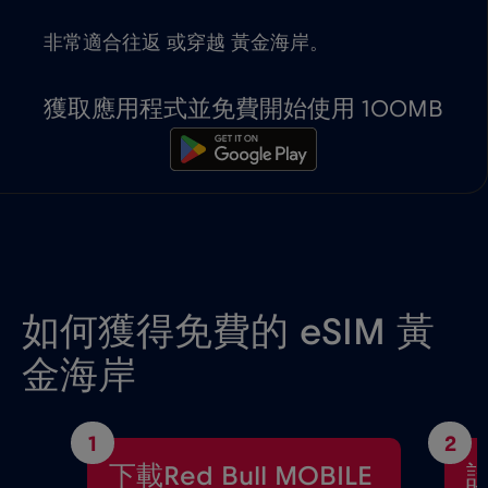
非常適合往返 或穿越 黃金海岸。
獲取應用程式並免費開始使用 100MB
如何獲得免費的 eSIM 黃
金海岸
1
2
下載Red Bull MOBILE
設