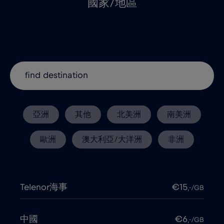
國家/地區
亞洲
其他
北美洲
南美洲
歐洲
澳大利亞/大洋洲
非洲
Telenor海事
€15
,-/GB
中國
€6
,-/GB