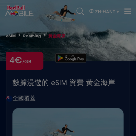
ZH-HANT
▾
eSIM
Roaming
黃金海岸
4€
/GB
數據漫遊的 eSIM 資費 黃金海岸
全國覆蓋