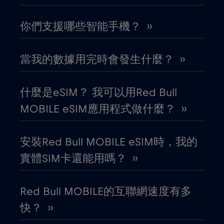
你們支援哪些智能手機？ ››
印度
€15
,-/GB
當我的數據用完時會發生什麼？ ››
厄瓜多
€4
,-/GB
哥倫比亞
什麼是eSIM？ 我可以用Red Bull
€4
,-/GB
MOBILE eSIM應用程式做什麼？ ››
哥斯大黎加
€4
,-/GB
安裝Red Bull MOBILE eSIM時，我的
喬治亞
€5
,-/GB
實體SIM卡還能用嗎？ ››
圖爾庫
€
,-/GB
Red Bull MOBILE的互聯網速度有多
快？ ››
團圓
€3
,-/GB