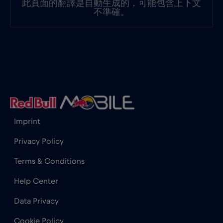
此頁面的翻譯是自動生成的，可能包含上下文
不準確。
奈及利亞
€4
,-/GB
奧地利
€2
,-/GB
孟加拉國
€4
,-/GB
Imprint
宏都拉斯
€4
,-/GB
Privacy Policy
尚比亞
€6
,-/GB
Terms & Conditions
Help Center
尼加拉瓜
€4
,-/GB
Data Privacy
巴基斯坦
€5
,-/GB
Cookie Policy