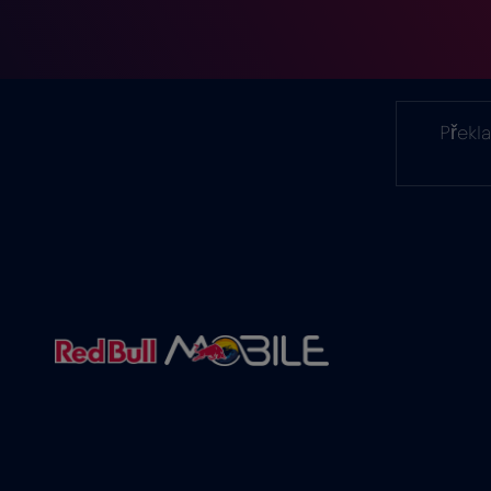
Překl