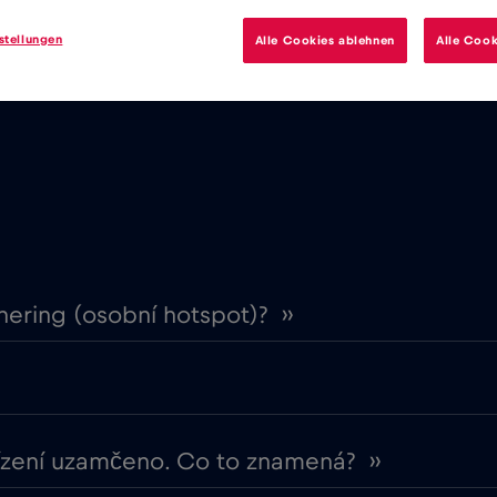
stellungen
Alle Cookies ablehnen
Alle Cook
je určen pro použití v zahraničí při návštěvě některé ze
ering (osobní hotspot)? ››
řízení uzamčeno. Co to znamená? ››