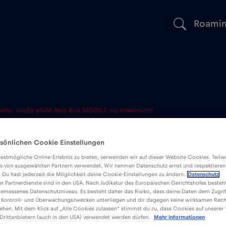
Roami
mohu využít eSIM Red Bull MOBILE na maximum?
 využít eSIM 
sönlichen Cookie Einstellungen
estmögliche Online-Erlebnis zu bieten, verwenden wir auf dieser Website Cookies. Teil
 na maximum?
s von ausgewählten Partnern verwendet. Wir nehmen Datenschutz ernst und respektieren
: Du hast jederzeit die Möglichkeit deine Cookie-Einstellungen zu ändern.
Datenschutz
er Partnerdienste sind in den USA. Nach Judikatur des Europäischen Gerichtshofes besteht
emessenes Datenschutzniveau. Es besteht daher das Risiko, dass deine Daten dem Zugrif
 Kontroll- und Überwachungszwecken unterliegen und dir dagegen keine wirksamen Rech
ehen. Mit dem Klick auf „Alle Cookies zulassen“ stimmst du zu, dass Cookies auf unserer
Drittanbietern (auch in den USA) verwendet werden dürfen.
Mehr Informationen