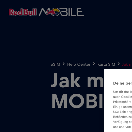
eSIM
Help Center
Karta SIM
Jak 
Jak mohu
Deine per
Um dir das b
MOBILE
auch Cookie
Privatsphäre
Einige unser
USA kein ang
Behörden zu
Verfügung st
uns und von 