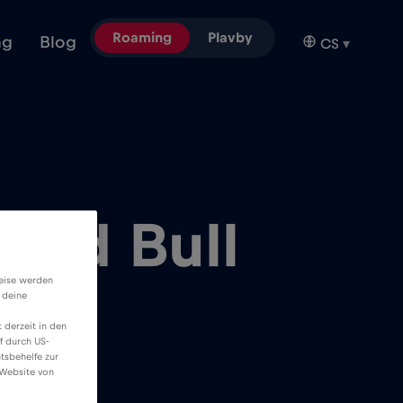
Roaming
Plavby
ng
Blog
CS
▾
Red Bull
weise werden
 deine
 derzeit in den
f durch US-
tsbehelfe zur
 Website von