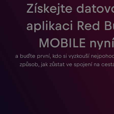
Získejte dato
aplikaci Red B
MOBILE nyn
a buďte první, kdo si vyzkouší nejpohod
způsob, jak zůstat ve spojení na cest