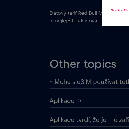
Cookie-Ein
Datový tarif Red Bull MOBILE eSIM 
je nejlepší ji aktivovat na cestách.
Other topics
– Mohu s eSIM používat teth
Aplikace ››
Aplikace tvrdí, že je mé za