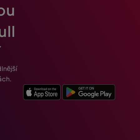
vou
ull
í
lnější
ách.