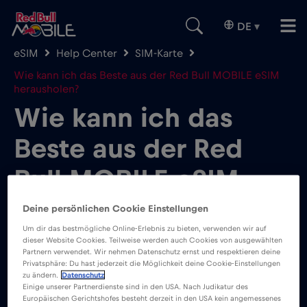
DE
▾
eSIM
Help Center
SIM-Karte
Wie kann ich das Beste aus der Red Bull MOBILE eSIM
herausholen?
Wie kann ich das
Beste aus der Red
Bull MOBILE eSIM
herausholen?
Deine persönlichen Cookie Einstellungen
Um dir das bestmögliche Online-Erlebnis zu bieten, verwenden wir auf
dieser Website Cookies. Teilweise werden auch Cookies von ausgewählten
Partnern verwendet. Wir nehmen Datenschutz ernst und respektieren deine
Privatsphäre: Du hast jederzeit die Möglichkeit deine Cookie-Einstellungen
zu ändern.
Datenschutz
Einige unserer Partnerdienste sind in den USA. Nach Judikatur des
Europäischen Gerichtshofes besteht derzeit in den USA kein angemessenes
Der Red Bull MOBILE eSIM Datentarif ist für die