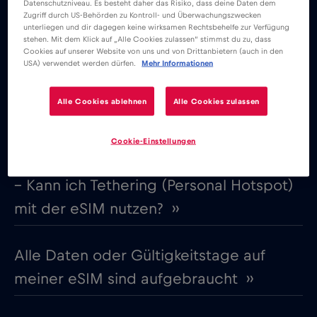
Datenschutzniveau. Es besteht daher das Risiko, dass deine Daten dem
Nutzung im Ausland gedacht, wenn du eines der
Zugriff durch US-Behörden zu Kontroll- und Überwachungszwecken
unterliegen und dir dagegen keine wirksamen Rechtsbehelfe zur Verfügung
abgedeckten Länder besuchst. Deshalb ist es am
stehen. Mit dem Klick auf „Alle Cookies zulassen“ stimmst du zu, dass
Cookies auf unserer Website von uns und von Drittanbietern (auch in den
besten, wenn du sie auf Reisen aktivierst.
USA) verwendet werden dürfen.
Mehr Informationen
Alle Cookies ablehnen
Alle Cookies zulassen
Andere Themen
Cookie-Einstellungen
– Kann ich Tethering (Personal Hotspot)
mit der eSIM nutzen? ››
Alle Daten oder Gültigkeitstage auf
meiner eSIM sind aufgebraucht ››