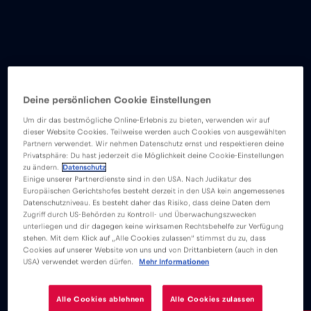
Deine persönlichen Cookie Einstellungen
Um dir das bestmögliche Online-Erlebnis zu bieten, verwenden wir auf
dieser Website Cookies. Teilweise werden auch Cookies von ausgewählten
Partnern verwendet. Wir nehmen Datenschutz ernst und respektieren deine
Privatsphäre: Du hast jederzeit die Möglichkeit deine Cookie-Einstellungen
zu ändern.
Datenschutz
Einige unserer Partnerdienste sind in den USA. Nach Judikatur des
Europäischen Gerichtshofes besteht derzeit in den USA kein angemessenes
Datenschutzniveau. Es besteht daher das Risiko, dass deine Daten dem
Zugriff durch US-Behörden zu Kontroll- und Überwachungszwecken
unterliegen und dir dagegen keine wirksamen Rechtsbehelfe zur Verfügung
stehen. Mit dem Klick auf „Alle Cookies zulassen“ stimmst du zu, dass
Cookies auf unserer Website von uns und von Drittanbietern (auch in den
USA) verwendet werden dürfen.
Mehr Informationen
Alle Cookies ablehnen
Alle Cookies zulassen