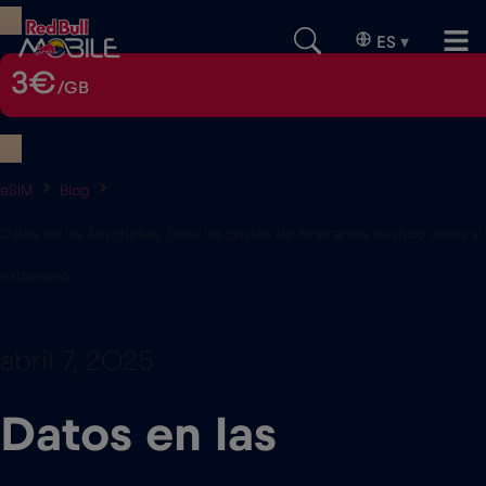
ES
▾
3€
/GB
eSIM
Blog
Datos en las Seychelles: Evita los gastos de itinerancia cuando viajes al
extranjero
abril 7, 2025
Datos en las