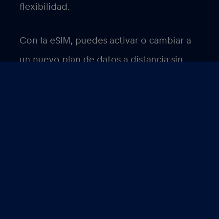
flexibilidad.
Con la eSIM, puedes activar o cambiar a
un nuevo plan de datos a distancia sin
necesidad de una tarjeta SIM física. Esto
puede ser especialmente útil cuando
viajas al extranjero o si cambias con
frecuencia de un plan de datos a otro.
Así estarás en contacto con tu familia y
amigos a través de tus aplicaciones
favoritas como WhatsApp, TikTok,