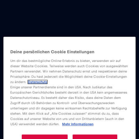
Deine persönlichen Cookie Einstellungen
Um dir das bestmögliche Online-Erlebnis zu bieten, verwenden wir auf
dieser Website Cookies. Teilweise werden auch Cookies von ausgewählten
Partnern verwendet. Wir nehmen Datenschutz ernst und respektieren deine
Privatsphäre: Du hast jederzeit die Möglichkeit deine Cookie-Einstellungen
zu ändern.
Datenschutz
Einige unserer Partnerdienste sind in den USA. Nach Judikatur des
Europäischen Gerichtshofes besteht derzeit in den USA kein angemessenes
Datenschutzniveau. Es besteht daher das Risiko, dass deine Daten dem
Zugriff durch US-Behörden zu Kontroll- und Überwachungszwecken
unterliegen und dir dagegen keine wirksamen Rechtsbehelfe zur Verfügung
stehen. Mit dem Klick auf „Alle Cookies zulassen“ stimmst du zu, dass
Cookies auf unserer Website von uns und von Drittanbietern (auch in den
USA) verwendet werden dürfen.
Mehr Informationen