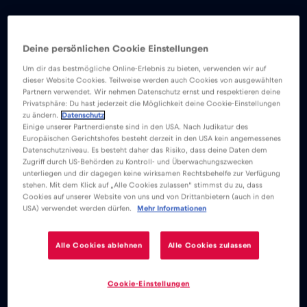
Deine persönlichen Cookie Einstellungen
Um dir das bestmögliche Online-Erlebnis zu bieten, verwenden wir auf
dieser Website Cookies. Teilweise werden auch Cookies von ausgewählten
Partnern verwendet. Wir nehmen Datenschutz ernst und respektieren deine
Privatsphäre: Du hast jederzeit die Möglichkeit deine Cookie-Einstellungen
zu ändern.
Datenschutz
Einige unserer Partnerdienste sind in den USA. Nach Judikatur des
Europäischen Gerichtshofes besteht derzeit in den USA kein angemessenes
Datenschutzniveau. Es besteht daher das Risiko, dass deine Daten dem
Zugriff durch US-Behörden zu Kontroll- und Überwachungszwecken
unterliegen und dir dagegen keine wirksamen Rechtsbehelfe zur Verfügung
stehen. Mit dem Klick auf „Alle Cookies zulassen“ stimmst du zu, dass
Cookies auf unserer Website von uns und von Drittanbietern (auch in den
eSIM
Blog
USA) verwendet werden dürfen.
Mehr Informationen
¿Funcionan los móviles en los cruceros?
Alle Cookies ablehnen
Alle Cookies zulassen
Cookie-Einstellungen