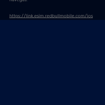
https://link.esim.redbullmobile.com/ios
https://link.esim.redbullmobile.com/android