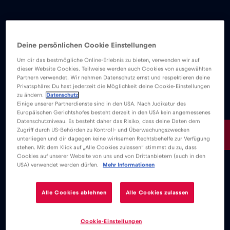
Deine persönlichen Cookie Einstellungen
Um dir das bestmögliche Online-Erlebnis zu bieten, verwenden wir auf
dieser Website Cookies. Teilweise werden auch Cookies von ausgewählten
Partnern verwendet. Wir nehmen Datenschutz ernst und respektieren deine
Privatsphäre: Du hast jederzeit die Möglichkeit deine Cookie-Einstellungen
zu ändern.
Datenschutz
Einige unserer Partnerdienste sind in den USA. Nach Judikatur des
Europäischen Gerichtshofes besteht derzeit in den USA kein angemessenes
Datenschutzniveau. Es besteht daher das Risiko, dass deine Daten dem
4€
Zugriff durch US-Behörden zu Kontroll- und Überwachungszwecken
/GB
unterliegen und dir dagegen keine wirksamen Rechtsbehelfe zur Verfügung
stehen. Mit dem Klick auf „Alle Cookies zulassen“ stimmst du zu, dass
Cookies auf unserer Website von uns und von Drittanbietern (auch in den
USA) verwendet werden dürfen.
Mehr Informationen
Alle Cookies ablehnen
Alle Cookies zulassen
Cookie-Einstellungen