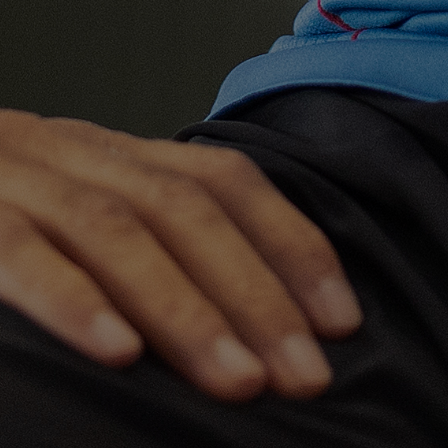
JUNIO 14, 2023
Qué es la
itinerancia de
datos y todo lo que
necesitas saber
sobre ella
La itinerancia de datos se refiere al uso