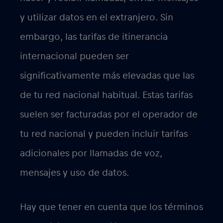
He aquí un ejemplo, supongamos que
haces un viaje al otro lado del charco, a
EEUU. Bajas del avión y, en cuanto
enciendes el móvil, tienes barras de señal
para llamar a un taxista que te recoja en
el aeropuerto. Esto ocurre porque tu
operador de telefonía móvil de tu país de
origen tiene un acuerdo con una red de
EE.UU. para proporcionarte el servicio de
itinerancia. Si tienes activada la función
de itinerancia, todo esto ocurrirá