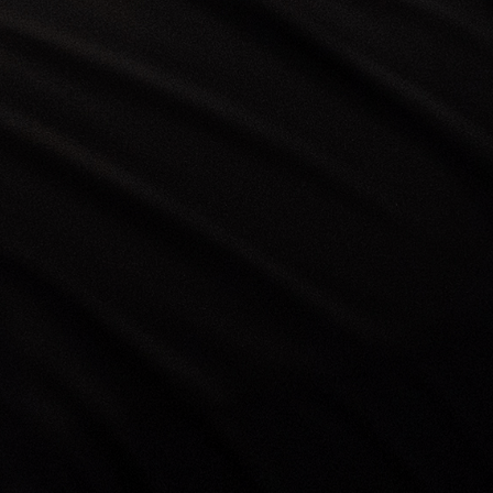
de servicios de datos móviles, como
acceder a Internet o enviar y recibir
correos electrónicos, mientras viajas
fuera de tu país o red de origen. Cuando
estás en otro país o utilizas una red
diferente, tu teléfono móvil o dispositivo
se conecta a una red móvil distinta, que
puede cobrarte por el uso de los
servicios de datos.
Antes de entrar en más detalles sobre las
tarifas de itinerancia, tenemos que ver la