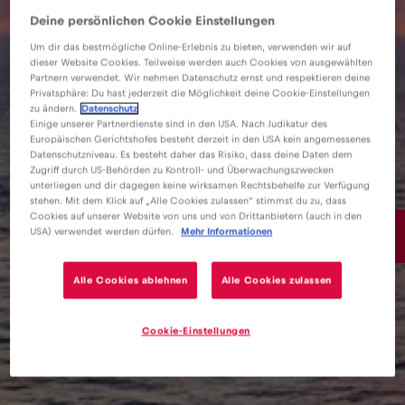
Deine persönlichen Cookie Einstellungen
Um dir das bestmögliche Online-Erlebnis zu bieten, verwenden wir auf
dieser Website Cookies. Teilweise werden auch Cookies von ausgewählten
Partnern verwendet. Wir nehmen Datenschutz ernst und respektieren deine
Privatsphäre: Du hast jederzeit die Möglichkeit deine Cookie-Einstellungen
zu ändern.
Datenschutz
Einige unserer Partnerdienste sind in den USA. Nach Judikatur des
Europäischen Gerichtshofes besteht derzeit in den USA kein angemessenes
Datenschutzniveau. Es besteht daher das Risiko, dass deine Daten dem
Zugriff durch US-Behörden zu Kontroll- und Überwachungszwecken
unterliegen und dir dagegen keine wirksamen Rechtsbehelfe zur Verfügung
stehen. Mit dem Klick auf „Alle Cookies zulassen“ stimmst du zu, dass
Cookies auf unserer Website von uns und von Drittanbietern (auch in den
15€
USA) verwendet werden dürfen.
Mehr Informationen
/GB
Alle Cookies ablehnen
Alle Cookies zulassen
Cookie-Einstellungen