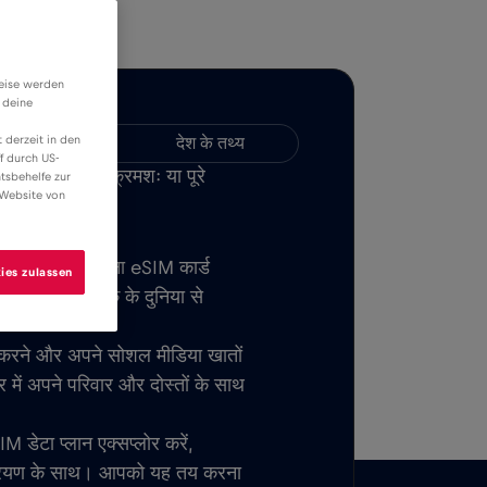
weise werden
 deine
 derzeit in den
अनुकूलता
देश के तथ्य
f durch US-
उनलोड करें और क्रमशः या पूरे
tsbehelfe zur
 Website von
लें।
एक बार जब आप अपना eSIM कार्ड
ies zulassen
ल या रोमिंग शुल्क के दुनिया से
ेट करने और अपने सोशल मीडिया खातों
भर में अपने परिवार और दोस्तों के साथ
M डेटा प्लान एक्सप्लोर करें,
रियण के साथ। आपको यह तय करना