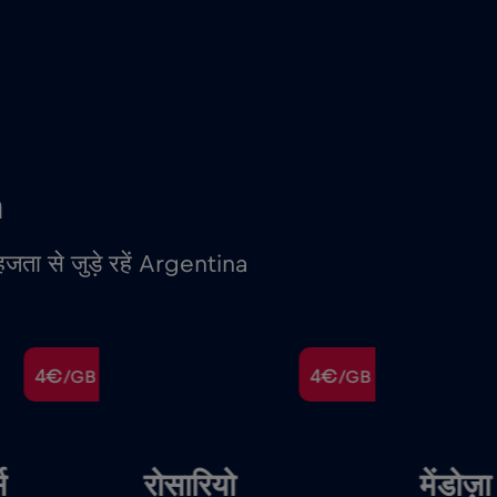
a
हजता से जुड़े रहें Argentina
4€
4€
/GB
/GB
स
रोसारियो
मेंडोज़ा