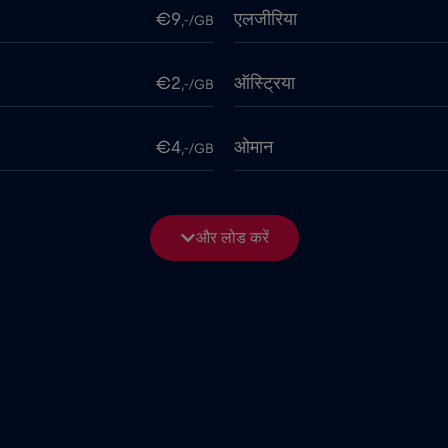
€9
एलजीरिया
,-/GB
€2
ऑस्ट्रिया
,-/GB
€4
ओमान
,-/GB
€4
कनाडा
,-/GB
और लोड करें
2026
€1
काग़ज़ का टुकड़ा
,-/GB
€5
कुवैट
,-/GB
€4
कोलंबिया
,-/GB