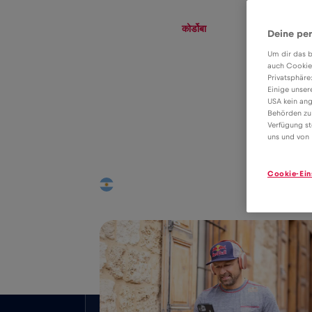
eSIM
Roaming
कोर्डोबा
Deine per
Um dir das b
auch Cookie
Privatsphäre
eSIM tariff for
Einige unser
USA kein ang
data roaming in
Behörden zu
4€
Verfügung st
कोर्डोबा
uns und von 
Cookie-Ein
राष्ट्रव्यापी कवरेज