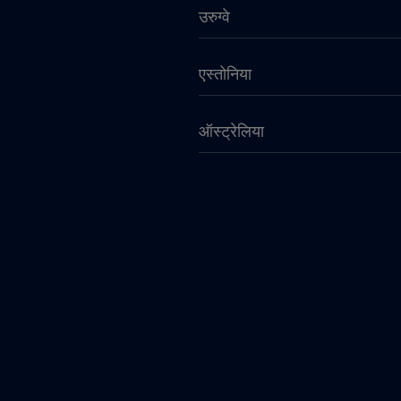
उरुग्वे
एस्तोनिया
ऑस्ट्रेलिया
कतर
कनाडा - उत्तरी अमेरिका फुटबॉल 
कांगो गणराज्य
केन्या