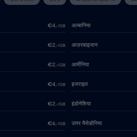
€4
अल्बानिया
,-/GB
€2
आज़रबाइजान
,-/GB
€2
आर्मीनिया
,-/GB
€4
इजराइल
,-/GB
€2
इंडोनेशिया
,-/GB
€6
उत्तर मैसेडोनिया
,-/GB