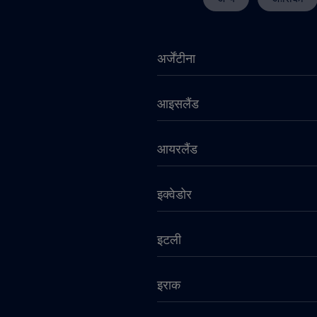
अर्जेंटीना
आइसलैंड
आयरलैंड
इक्वेडोर
इटली
इराक