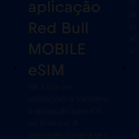
In
aplicação
se
Red Bull
pa
eS
MOBILE
sm
eSIM
Vai à loja de
aplicações e transfere
a aplicação para iOS
ou Android. A
aplicação dir-te-á se o