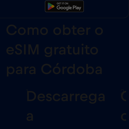
Como obter o
eSIM gratuito
para Córdoba
1
2
Descarrega
C
a
o