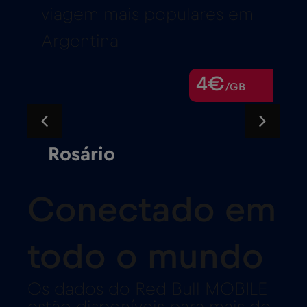
viagem mais populares em
Argentina
4€
/GB
Rosário
Conectado em
todo o mundo
Os dados do Red Bull MOBILE