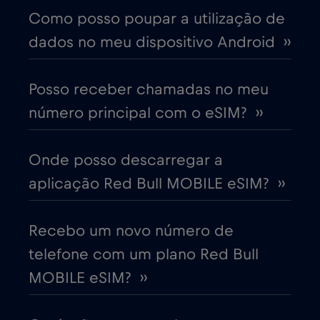
Canadá
€4
,-/GB
Como posso poupar a utilização de
dados no meu dispositivo Android ››
Canadá - América do Norte Futebol
2026
Posso receber chamadas no meu
€1
,-/GB
número principal com o eSIM? ››
Chade
€4
,-/GB
Onde posso descarregar a
aplicação Red Bull MOBILE eSIM? ››
Chile
€7
,-/GB
China
€6
Recebo um novo número de
,-/GB
telefone com um plano Red Bull
Chipre
€2
,-/GB
MOBILE eSIM? ››