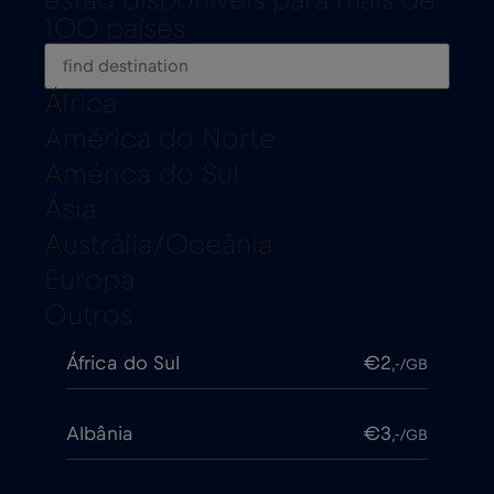
estão disponíveis para mais de
100 países
África
América do Norte
América do Sul
Ásia
Austrália/Oceânia
Europa
Outros
África do Sul
€2
,-/GB
Albânia
€3
,-/GB