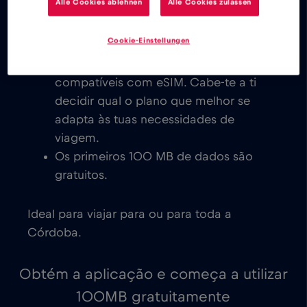
Alle Cookies ablehnen
Alle Cookies zulassen
todo o mundo é instantânea.
Explora os nossos planos de dados
Cookie-Einstellungen
eSIM de baixo custo para a Córdoba,
com ativação imediata em dispositivos
compatíveis com eSIM. Cabe-te a ti
decidir qual o plano que melhor se
adapta às tuas necessidades de
viagem.
Os primeiros 100 MB de dados são
gratuitos.
Ideal para viajar para ou para toda a
Córdoba.
Obtém a aplicação e começa a utilizar
100MB gratuitamente