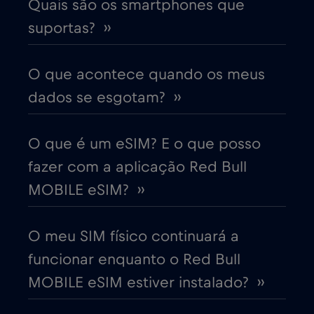
Colômbia
€4
,-/GB
Quais são os smartphones que
suportas? ››
Coreia do Sul
€4
,-/GB
O que acontece quando os meus
Costa Rica
€4
,-/GB
dados se esgotam? ››
Croácia
€2
,-/GB
O que é um eSIM? E o que posso
fazer com a aplicação Red Bull
Cruise & land Telenor Maritime
€18
,-/GB
MOBILE eSIM? ››
Cruise only Telenor Maritime
€15
,-/GB
O meu SIM físico continuará a
funcionar enquanto o Red Bull
Dinamarca
€2
,-/GB
MOBILE eSIM estiver instalado? ››