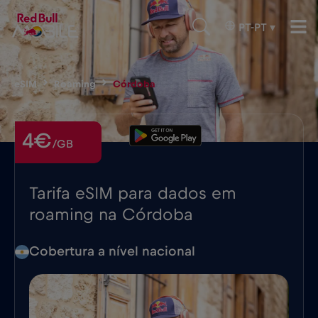
PT-PT
▾
eSIM
Roaming
Córdoba
4€
/GB
Tarifa eSIM para dados em
roaming na Córdoba
Cobertura a nível nacional