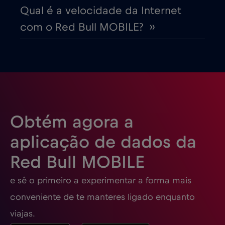
Dubai
€5
,-/GB
Qual é a velocidade da Internet
com o Red Bull MOBILE? ››
Egito
€12
,-/GB
Emirados Árabes Unidos (EAU)
€5
,-/GB
Equador
€4
,-/GB
Obtém agora a
Eslováquia
€2
,-/GB
aplicação de dados da
Red Bull MOBILE
Eslovénia
€2
,-/GB
e sê o primeiro a experimentar a forma mais
Espanha
€2
,-/GB
conveniente de te manteres ligado enquanto
viajas.