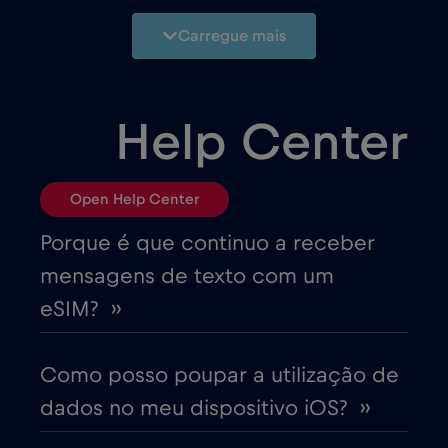
Azerbaijão
€8
,-/GB
Carregue mais
Bangladesh
€4
,-/GB
Help Center
Bélgica
€2
,-/GB
Open Help Center
Bielorrússia
€2
,-/GB
Porque é que continuo a receber
Bósnia e Herzegovina
€2
,-/GB
mensagens de texto com um
eSIM? ››
Brasil
€4
,-/GB
Como posso poupar a utilização de
Bulgária
€2
,-/GB
dados no meu dispositivo iOS? ››