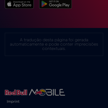
Estados Unidos da América
€4
,-/GB
Estónia
€2
,-/GB
EUA - América do Norte Futebol 2026
€1
,-/GB
A tradução desta página foi gerada
automaticamente e pode conter imprecisões
contextuais.
Filipinas
€12
,-/GB
Finlândia
€2
,-/GB
França
€2
,-/GB
Gabão
€5
,-/GB
Imprint