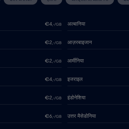
€4
अल्बानिया
,-/GB
€2
आज़रबाइजान
,-/GB
€2
आर्मीनिया
,-/GB
€4
इजराइल
,-/GB
€2
इंडोनेशिया
,-/GB
€6
उत्तर मैसेडोनिया
,-/GB