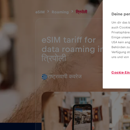
eSIM
Roaming
त्रिपोली
Deine per
Um dir das b
auch Cookie
Privatsphäre
eSIM tariff for
Einige unser
USA kein ang
data roaming in
Behörden zu
2€
Verfügung st
त्रिपोली
uns und von 
Cookie-Ein
राष्ट्रव्यापी कवरेज