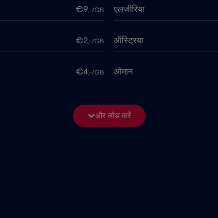
€9
एलजीरिया
,-/GB
€2
ऑस्ट्रिया
,-/GB
€4
ओमान
,-/GB
€4
कनाडा
,-/GB
और लोड करें
2026
€1
काग़ज़ का टुकड़ा
,-/GB
€5
कुवैट
,-/GB
€4
कोलंबिया
,-/GB