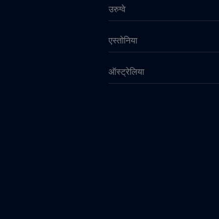
उरुग्वे
एस्तोनिया
ऑस्ट्रेलिया
कतर
कनाडा - उत्तरी अमेरिका फुटबॉल 
कांगो गणराज्य
केन्या