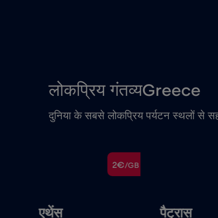
लोकप्रिय गंतव्यGreece
दुनिया के सबसे लोकप्रिय पर्यटन स्थलों से स
€
2€
/GB
/GB
एथेंस
पैट्रास