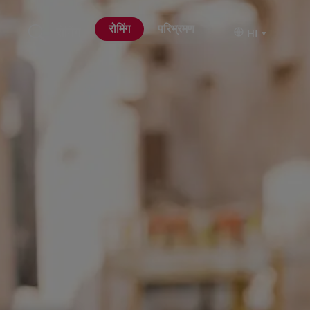
रोमिंग
परिभ्रमण
रोमिंग
HI
▾