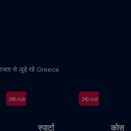
हजता से जुड़े रहें Greece
2€
2€
/GB
/GB
स्पार्टा
कोस