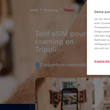
eSIM
Roaming
Tripoli
Deine per
Um dir das b
auch Cookie
Privatsphäre
Tarif eSIM pour le
Einige unser
USA kein ang
roaming en
Behörden zu
2€
Verfügung st
Tripoli
uns und von 
Cookie-Ein
Couverture nationale