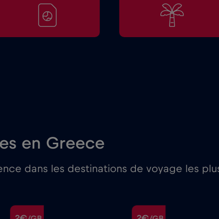
res en Greece
nce dans les destinations de voyage les plu
2€
2€
/GB
/GB