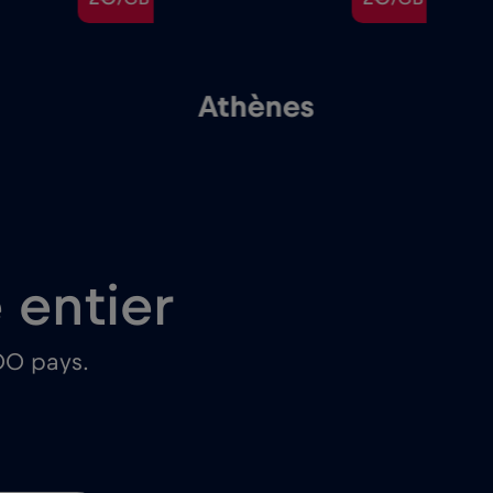
Athènes
P
entier
00 pays.