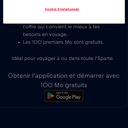
des prix low cost pour l’Sparte, avec
Cookie-Einstellungen
activation instantanée sur les appareils
compatibles eSIM. Tu peux choisir
l’offre qui convient le mieux à tes
besoins en voyage.
Les 100 premiers Mo sont gratuits.
Idéal pour voyager à ou dans toute l’Sparte.
Obtenir l’application et démarrer avec
100 Mo gratuits