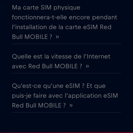
Ma carte SIM physique
Égypte
€12
,-/GB
fonctionnera-t-elle encore pendant
l’installation de la carte eSIM Red
Émirats arabes unis (EAU)
€5
,-/GB
Bull MOBILE ? ››
Équateur
€4
,-/GB
Quelle est la vitesse de l’Internet
avec Red Bull MOBILE ? ››
Espagne
€2
,-/GB
Qu’est-ce qu’une eSIM ? Et que
Estonie
€2
,-/GB
puis-je faire avec l’application eSIM
Red Bull MOBILE ? ››
États-Unis d'Amérique
€4
,-/GB
Finlande
€2
,-/GB