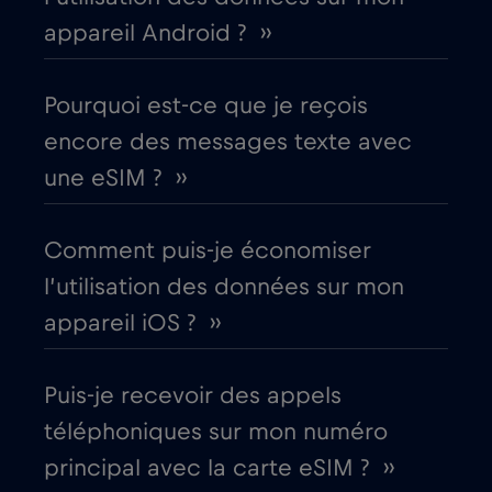
Bulgarie
€2
,-/GB
appareil Android ? ››
Canada
€4
,-/GB
Pourquoi est-ce que je reçois
encore des messages texte avec
Canada - Amérique du Nord Football 2026
une eSIM ? ››
€1
,-/GB
Comment puis-je économiser
Chili
€7
,-/GB
l’utilisation des données sur mon
appareil iOS ? ››
Chine
€6
,-/GB
Puis-je recevoir des appels
Chypre
€2
,-/GB
téléphoniques sur mon numéro
principal avec la carte eSIM ? ››
Colombie
€4
,-/GB