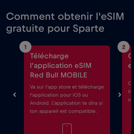
Comment obtenir l'eSIM
gratuite pour Sparte
1
2
Télécharge
C
l’application eSIM
e
Red Bull MOBILE
Ou
Va sur l’app store et télécharge
in
l’application pour iOS ou
un
Android. L’application te dira si
ton appareil est compatible.