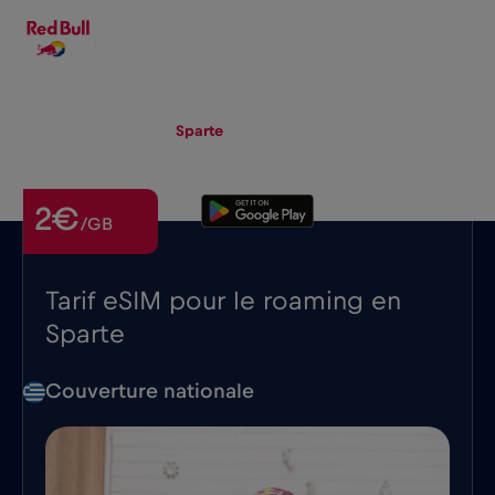
FR
▾
eSIM
Roaming
Sparte
2€
/GB
Tarif eSIM pour le roaming en
Sparte
Couverture nationale