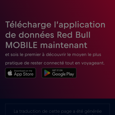
France
€2
,-/GB
Télécharge l’application
Gabon
€5
,-/GB
de données Red Bull
MOBILE maintenant
Géorgie
€5
,-/GB
et sois le premier à découvrir le moyen le plus
Ghana
€3
,-/GB
pratique de rester connecté tout en voyageant.
Gibraltar
€3
,-/GB
Grèce
€2
,-/GB
Guatemala
€4
,-/GB
La traduction de cette page a été générée