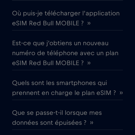
Corée du Sud
Où puis-je télécharger l’application
€4
,-/GB
eSIM Red Bull MOBILE ? ››
Costa Rica
€4
,-/GB
Est-ce que j’obtiens un nouveau
Croatie
€2
,-/GB
numéro de téléphone avec un plan
eSIM Red Bull MOBILE ? ››
Cruise & land Telenor Maritime
€18
,-/GB
Quels sont les smartphones qui
Cruise only Telenor Maritime
€15
,-/GB
prennent en charge le plan eSIM ? ››
Danemark
€2
,-/GB
Que se passe-t-il lorsque mes
données sont épuisées ? ››
Dubaï
€5
,-/GB