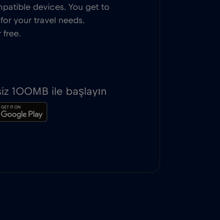
patible devices. You get to
or your travel needs.
 free.
iz 100MB ile başlayın