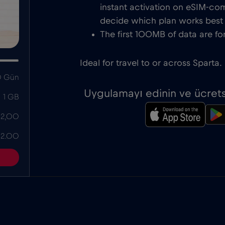
instant activation on eSIM-com
decide which plan works best f
The first 100MB of data are for
Ideal for travel to or across Sparta.
 Gün
Uygulamayı edinin ve ücrets
1 GB
 2,00
 2.00