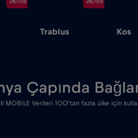
2€
2€
/GB
/GB
Trablus
Kos
ya Çapında Bağlan
l MOBILE Verileri 100’tan fazla ülke için kullan