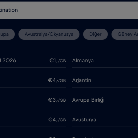
rupa
Avustralya/Okyanusya
Diğer
Güney A
l 2026
€1
Almanya
,-/GB
€4
Arjantin
,-/GB
€3
Avrupa Birliği
,-/GB
€4
Avusturya
,-/GB