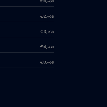
€4
,-/GB
€2
,-/GB
€3
,-/GB
€4
,-/GB
€3
,-/GB
€4
,-/GB
€6
,-/GB