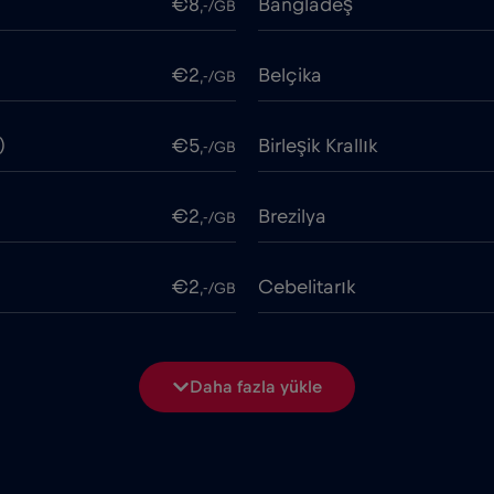
€8
Bangladeş
,-/GB
€2
Belçika
,-/GB
)
€5
Birleşik Krallık
,-/GB
€2
Brezilya
,-/GB
€2
Cebelitarık
,-/GB
€2
Cezayir
,-/GB
Daha fazla yükle
€4
Çin
,-/GB