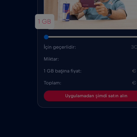
1 GB
İçin geçerlidir:
30
Miktar:
1 GB başına fiyat:
€
Toplam:
€
Uygulamadan şimdi satın alın