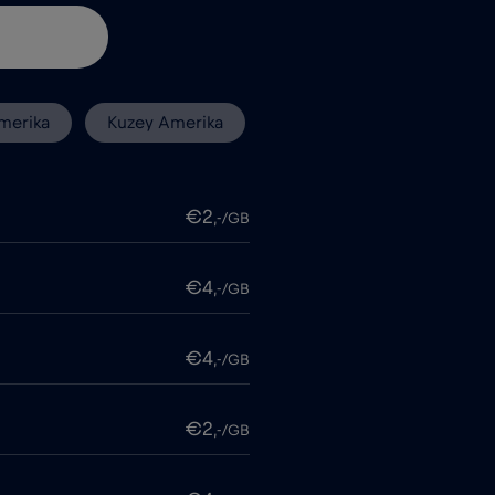
merika
Kuzey Amerika
€2
,-/GB
€4
,-/GB
€4
,-/GB
€2
,-/GB