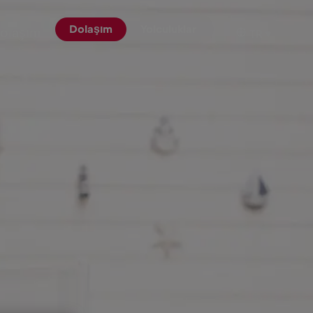
Dolaşım
Yolculuklar
olaşım
TR
▾