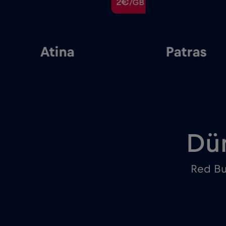
€
2€
/GB
/GB
Atina
Patras
Dün
Red Bul