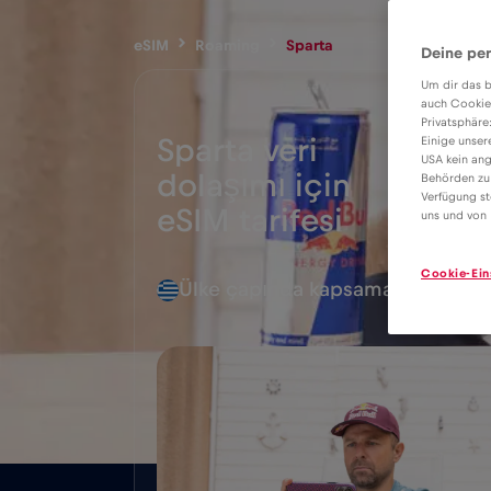
eSIM
Roaming
Sparta
Deine per
Um dir das b
auch Cookie
Privatsphäre
Sparta veri
Einige unser
USA kein ang
dolaşımı için
Behörden zu
2€
Verfügung st
eSIM tarifesi
uns und von 
Cookie-Ein
Ülke çapında kapsama