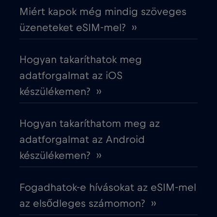
Ciprus
€2
,-/GB
Miért kapok még mindig szöveges
üzeneteket eSIM-mel? ››
Costa Rica
€4
,-/GB
Hogyan takaríthatok meg
Cruise & land Telenor Maritime
€18
,-/GB
adatforgalmat az iOS
készülékemen? ››
Cruise only Telenor Maritime
€15
,-/GB
Hogyan takaríthatom meg az
Cseh Köztársaság
€2
,-/GB
adatforgalmat az Android
készülékemen? ››
Dánia
€2
,-/GB
Fogadhatok-e hívásokat az eSIM-mel
Dél-Afrika
€2
,-/GB
az elsődleges számomon? ››