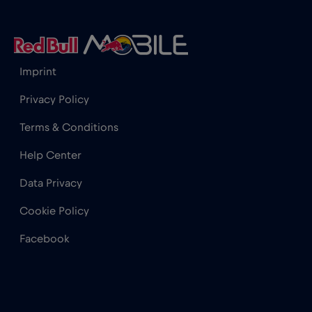
Hong Kong
€7
,-/GB
Horvátország
€2
,-/GB
Imprint
India
€15
,-/GB
Privacy Policy
Terms & Conditions
Indonézia
€4
,-/GB
Help Center
Data Privacy
Irak
€6
,-/GB
Cookie Policy
Írország
€2
,-/GB
Facebook
Izland
€2
,-/GB