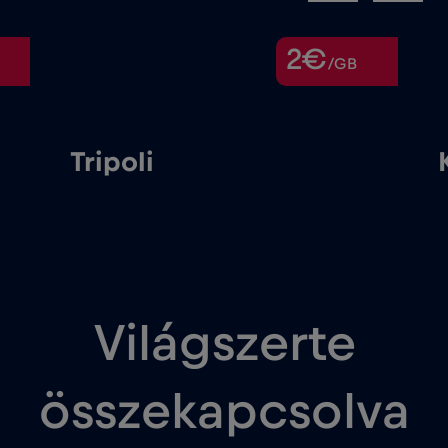
2€
/GB
Tripoli
Világszerte
összekapcsolva