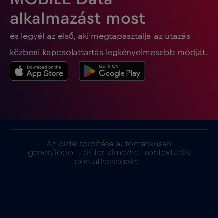
Georgia
€5
,-/GB
alkalmazást most
és legyél az első, aki megtapasztalja az utazás
Ghána
€3
,-/GB
közbeni kapcsolattartás legkényelmesebb módját.
Gibraltár
€3
,-/GB
Görögország
€2
,-/GB
Guatemala
€4
,-/GB
Az oldal fordítása automatikusan
generálódott, és tartalmazhat kontextuális
Hollandia
€2
pontatlanságokat.
,-/GB
Honduras
€4
,-/GB