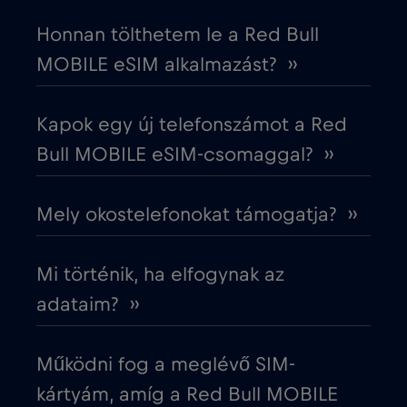
Dél-Korea
€4
,-/GB
Honnan tölthetem le a Red Bull
MOBILE eSIM alkalmazást? ››
Dubai
€5
,-/GB
Kapok egy új telefonszámot a Red
Ecuador
€4
,-/GB
Bull MOBILE eSIM-csomaggal? ››
Egyesült Arab Emírségek (UAE)
€5
,-/GB
Mely okostelefonokat támogatja? ››
Egyesült Királyság
€3
,-/GB
Mi történik, ha elfogynak az
Egyiptom
€12
adataim? ››
,-/GB
Észak-Macedónia
€2
,-/GB
Működni fog a meglévő SIM-
kártyám, amíg a Red Bull MOBILE