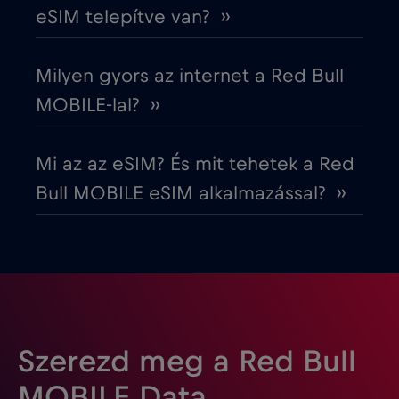
Észtország
€2
,-/GB
eSIM telepítve van? ››
Európai Unió
€4
,-/GB
Milyen gyors az internet a Red Bull
MOBILE-lal? ››
Fehéroroszország
€2
,-/GB
Mi az az eSIM? És mit tehetek a Red
Finnország
€2
,-/GB
Bull MOBILE eSIM alkalmazással? ››
Franciaország
€2
,-/GB
Fülöp-szigetek
€12
,-/GB
Gabon
€5
,-/GB
Szerezd meg a Red Bull
MOBILE Data