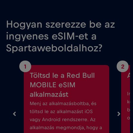
Hogyan szerezze be az
ingyenes eSIM-et a
Spartaweboldalhoz?
1
2
Töltsd le a Red Bull
A
MOBILE eSIM
alkalmazást
In
kö
Menj az alkalmazásboltba, és
be
töltsd le az alkalmazást iOS
ok
vagy Android rendszerre. Az
alkalmazás megmondja, hogy a