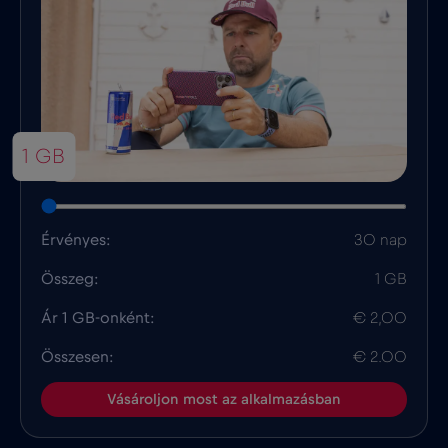
1 GB
Érvényes:
30 nap
Összeg:
1 GB
Ár 1 GB-onként:
€ 2,00
Összesen:
€ 2.00
Vásároljon most az alkalmazásban