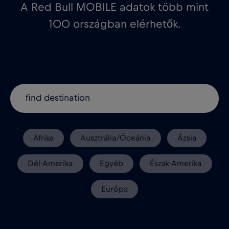
A Red Bull MOBILE adatok több mint
100 országban elérhetők.
Afrika
Ausztrália/Óceánia
Ázsia
Dél-Amerika
Egyéb
Észak-Amerika
Európa