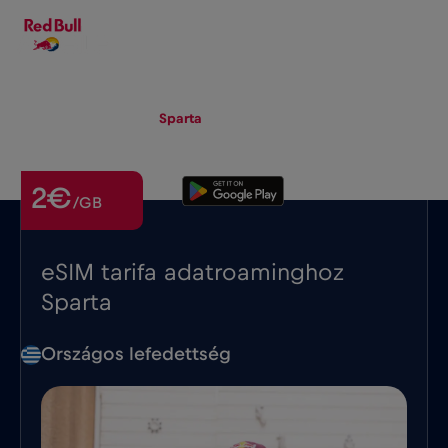
HU
▾
eSIM
Roaming
Sparta
2€
/GB
eSIM tarifa adatroaminghoz
Sparta
Országos lefedettség