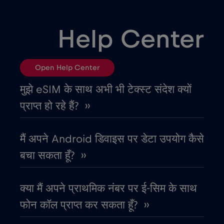
उरुग्वे
€9
,-/GB
Help Center
एलजीरिया
€4
,-/GB
Open Help Center
एस्तोनिया
€2
,-/GB
मुझे eSIM के साथ अभी भी टेक्स्ट संदेश क्यों
प्राप्त हो रहे हैं? ››
ऑस्ट्रिया
€2
,-/GB
मैं अपने Android डिवाइस पर डेटा उपयोग कैसे
ऑस्ट्रेलिया
€4
,-/GB
बचा सकता हूँ? ››
ओमान
€4
,-/GB
क्या मैं अपने प्राथमिक नंबर पर ई-सिम के साथ
फोन कॉल प्राप्त कर सकता हूँ? ››
कतर
€4
,-/GB