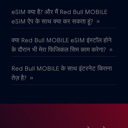
कोसोवो
€8
eSIM क्या है? और मैं Red Bull MOBILE
,-/GB
eSIM ऐप के साथ क्या कर सकता हूं? ››
कोस्टा रिका
€4
,-/GB
क्या Red Bull MOBILE eSIM इंस्टॉल होने
क्रोएशिया
€2
,-/GB
के दौरान भी मेरा फिजिकल सिम काम करेगा? ››
गैबॉन
€5
,-/GB
Red Bull MOBILE के साथ इंटरनेट कितना
तेज़ है? ››
ग्रीस
€2
,-/GB
ग्वाटेमाला
€4
,-/GB
घाना
€3
,-/GB