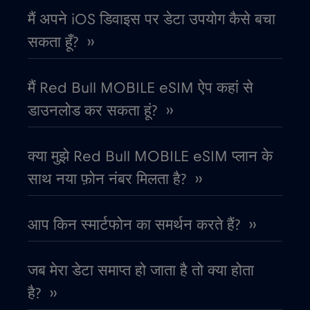
मैं अपने iOS डिवाइस पर डेटा उपयोग कैसे बचा
कनाडा
€4
,-/GB
सकता हूँ? ››
कनाडा - उत्तरी अमेरिका फुटबॉल 2026
€1
,-/GB
मैं Red Bull MOBILE eSIM ऐप कहां से
डाउनलोड कर सकता हूं? ››
काग़ज़ का टुकड़ा
€4
,-/GB
क्या मुझे Red Bull MOBILE eSIM प्लान के
कांगो गणराज्य
€5
,-/GB
साथ नया फ़ोन नंबर मिलता है? ››
कुवैट
€4
,-/GB
आप किन स्मार्टफोन का समर्थन करते हैं? ››
केन्या
€4
,-/GB
जब मेरा डेटा समाप्त हो जाता है तो क्या होता
कोलंबिया
है? ››
€4
,-/GB