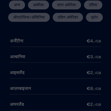
अन्य
अफ़्रीका
उत्तर अमेरिका
एशिया
ऑस्ट्रेलिया/ओशिनिया
दक्षिण अमेरिका
यूरोप
अर्जेंटीना
€4
,-/GB
अल्बानिया
€3
,-/GB
आइसलैंड
€2
,-/GB
आज़रबाइजान
€8
,-/GB
आयरलैंड
€2
,-/GB