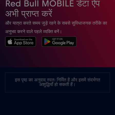
Red Bull MOBILE डेटा ऐप
चिली
€7
,-/GB
अभी प्राप्त करें
और यात्रा करते समय जुड़े रहने के सबसे सुविधाजनक तरीके का
चीन
€6
,-/GB
अनुभव करने वाले पहले व्यक्ति बनें।
चेक रिपब्लिक
€2
,-/GB
जर्मनी
€2
,-/GB
जापान
€8
,-/GB
इस पृष्ठ का अनुवाद स्वतः निर्मित है और इसमें संदर्भगत
अशुद्धियाँ हो सकती हैं।
जाम्बिया
€6
,-/GB
जिब्राल्टर
€3
,-/GB