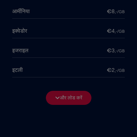
आर्मीनिया
€8
,-/GB
इक्वेडोर
€4
,-/GB
इजराइल
€3
,-/GB
इटली
€2
,-/GB
इंडोनेशिया
€4
,-/GB
और लोड करें
इराक
€6
,-/GB
उत्तर मैसेडोनिया
€2
,-/GB