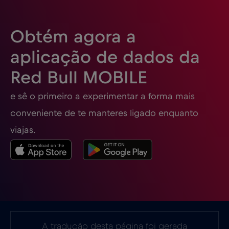
Eslovénia
€2
,-/GB
Obtém agora a
Espanha
€2
,-/GB
aplicação de dados da
Red Bull MOBILE
Estados Unidos da América
€4
,-/GB
e sê o primeiro a experimentar a forma mais
Estónia
€2
,-/GB
conveniente de te manteres ligado enquanto
viajas.
EUA - América do Norte Futebol 2026
€1
,-/GB
Filipinas
€12
,-/GB
Finlândia
€2
,-/GB
A tradução desta página foi gerada