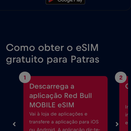
Como obter o eSIM
gratuito para Patras
1
2
Descarrega a
C
aplicação Red Bull
MOBILE eSIM
In
Vai à loja de aplicações e
in
transfere a aplicação para iOS
eS
ou Android. A aplicação dir-te-