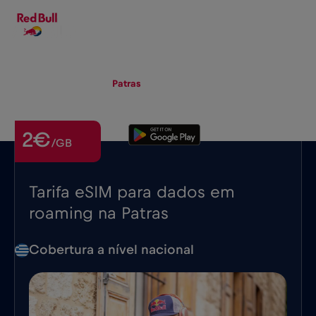
PT-PT
▾
eSIM
Roaming
Patras
2€
/GB
Tarifa eSIM para dados em
roaming na Patras
Cobertura a nível nacional