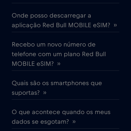
China
€6
,-/GB
Onde posso descarregar a
aplicação Red Bull MOBILE eSIM? ››
Chipre
€2
,-/GB
Colômbia
Recebo um novo número de
€4
,-/GB
telefone com um plano Red Bull
Coreia do Sul
€4
MOBILE eSIM? ››
,-/GB
Costa Rica
€4
,-/GB
Quais são os smartphones que
suportas? ››
Croácia
€2
,-/GB
O que acontece quando os meus
Cruise & land Telenor Maritime
€18
,-/GB
dados se esgotam? ››