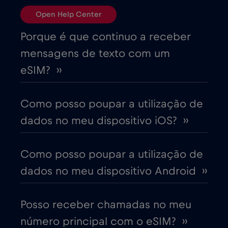
Open Help Center
Brasil
€4
,-/GB
Porque é que continuo a receber
mensagens de texto com um
Bulgária
€2
,-/GB
eSIM? ››
Canadá
€4
,-/GB
Como posso poupar a utilização de
dados no meu dispositivo iOS? ››
Canadá - América do Norte Futebol 2026
€1
,-/GB
Como posso poupar a utilização de
dados no meu dispositivo Android ››
Chade
€4
,-/GB
Posso receber chamadas no meu
Chile
€7
,-/GB
número principal com o eSIM? ››