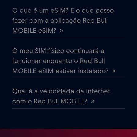
Cruise only Telenor Maritime
€15
,-/GB
O que é um eSIM? E o que posso
fazer com a aplicação Red Bull
Dinamarca
€2
,-/GB
MOBILE eSIM? ››
Dubai
€5
,-/GB
O meu SIM físico continuará a
funcionar enquanto o Red Bull
Egito
€12
,-/GB
MOBILE eSIM estiver instalado? ››
Emirados Árabes Unidos (EAU)
€5
,-/GB
Qual é a velocidade da Internet
com o Red Bull MOBILE? ››
Equador
€4
,-/GB
Eslováquia
€2
,-/GB