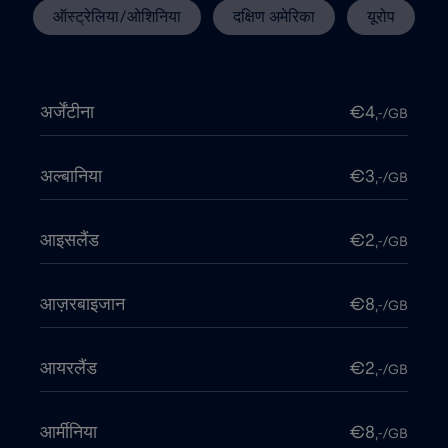
ऑस्ट्रेलिया/ओशिनिया
दक्षिण अमेरिका
यूरोप
अर्जेंटीना
€4
,-/GB
अल्बानिया
€3
,-/GB
आइसलैंड
€2
,-/GB
आज़रबाइजान
€8
,-/GB
आयरलैंड
€2
,-/GB
आर्मीनिया
€8
,-/GB