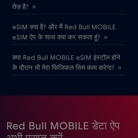
तेज़ है? ››
कोस्टा रिका
€4
,-/GB
eSIM क्या है? और मैं Red Bull MOBILE
क्रोएशिया
€2
,-/GB
eSIM ऐप के साथ क्या कर सकता हूं? ››
गैबॉन
€5
,-/GB
क्या Red Bull MOBILE eSIM इंस्टॉल होने
के दौरान भी मेरा फिजिकल सिम काम करेगा? ››
ग्रीस
€2
,-/GB
ग्वाटेमाला
€4
,-/GB
घाना
€3
,-/GB
Red Bull MOBILE डेटा ऐप
चिली
€7
,-/GB