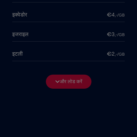
इक्वेडोर
€4
,-/GB
इजराइल
€3
,-/GB
इटली
€2
,-/GB
इंडोनेशिया
€4
,-/GB
और लोड करें
इराक
€6
,-/GB
उत्तर मैसेडोनिया
€2
,-/GB
उरुग्वे
€9
,-/GB