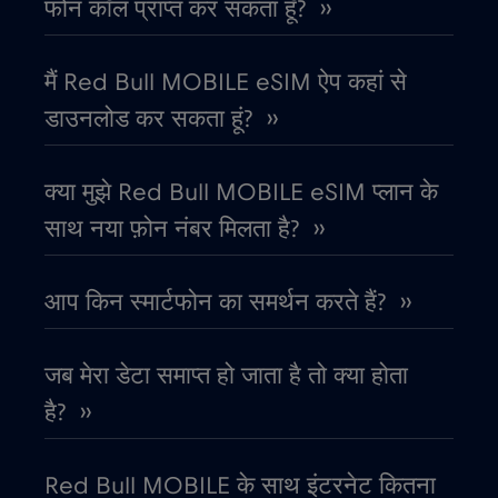
फोन कॉल प्राप्त कर सकता हूँ? ››
कनाडा - उत्तरी अमेरिका फुटबॉल 2026
€1
,-/GB
मैं Red Bull MOBILE eSIM ऐप कहां से
डाउनलोड कर सकता हूं? ››
काग़ज़ का टुकड़ा
€4
,-/GB
क्या मुझे Red Bull MOBILE eSIM प्लान के
कांगो गणराज्य
€5
,-/GB
साथ नया फ़ोन नंबर मिलता है? ››
कुवैट
€4
,-/GB
आप किन स्मार्टफोन का समर्थन करते हैं? ››
केन्या
€4
,-/GB
जब मेरा डेटा समाप्त हो जाता है तो क्या होता
कोलंबिया
है? ››
€4
,-/GB
कोसोवो
€8
Red Bull MOBILE के साथ इंटरनेट कितना
,-/GB