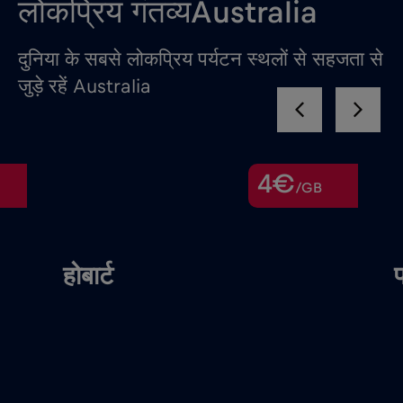
लोकप्रिय गंतव्यAustralia
दुनिया के सबसे लोकप्रिय पर्यटन स्थलों से सहजता से
जुड़े रहें Australia
4€
/GB
होबार्ट
प