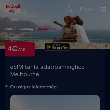
HU
▾
eSIM
Roaming
Melbourne
4€
/GB
eSIM tarifa adatroaminghoz
Melbourne
Országos lefedettség