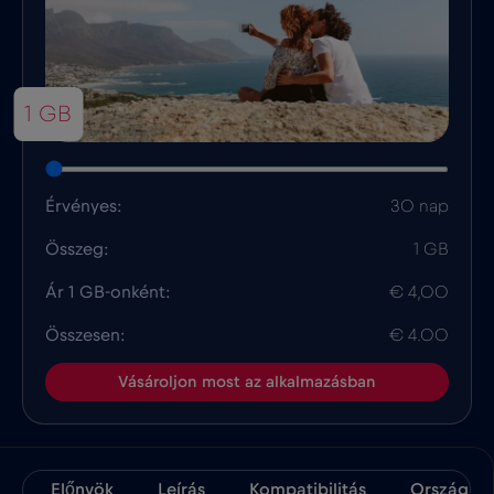
1 GB
Érvényes:
30 nap
Összeg:
1 GB
Ár 1 GB-onként:
€ 4,00
Összesen:
€ 4.00
Vásároljon most az alkalmazásban
Előnyök
Leírás
Kompatibilitás
Ország Té