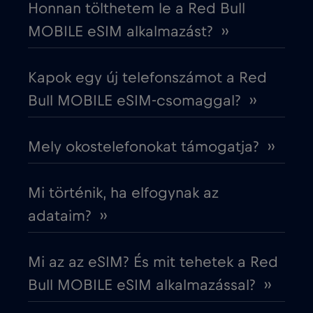
Honnan tölthetem le a Red Bull
MOBILE eSIM alkalmazást? ››
Dubai
€5
,-/GB
Kapok egy új telefonszámot a Red
Ecuador
€4
,-/GB
Bull MOBILE eSIM-csomaggal? ››
Egyesült Arab Emírségek (UAE)
€5
,-/GB
Mely okostelefonokat támogatja? ››
Egyesült Királyság
€3
,-/GB
Mi történik, ha elfogynak az
Egyiptom
€12
adataim? ››
,-/GB
Észak-Macedónia
€2
,-/GB
Mi az az eSIM? És mit tehetek a Red
Bull MOBILE eSIM alkalmazással? ››
Észtország
€2
,-/GB