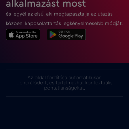
alkalmazást most
és legyél az első, aki megtapasztalja az utazás
Ghána
€3
,-/GB
közbeni kapcsolattartás legkényelmesebb módját.
Gibraltár
€3
,-/GB
Görögország
€2
,-/GB
Guatemala
€4
,-/GB
Az oldal fordítása automatikusan
generálódott, és tartalmazhat kontextuális
Hollandia
€2
pontatlanságokat.
,-/GB
Honduras
€4
,-/GB
Hong Kong
€7
,-/GB