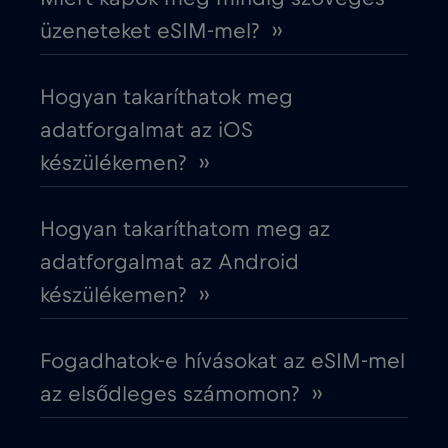
üzeneteket eSIM-mel? ››
Costa Rica
€4
,-/GB
Hogyan takaríthatok meg
Cruise & land Telenor Maritime
€18
,-/GB
adatforgalmat az iOS
készülékemen? ››
Cruise only Telenor Maritime
€15
,-/GB
Hogyan takaríthatom meg az
Cseh Köztársaság
€2
,-/GB
adatforgalmat az Android
készülékemen? ››
Dánia
€2
,-/GB
Fogadhatok-e hívásokat az eSIM-mel
Dél-Afrika
€2
,-/GB
az elsődleges számomon? ››
Dél-Korea
€4
,-/GB