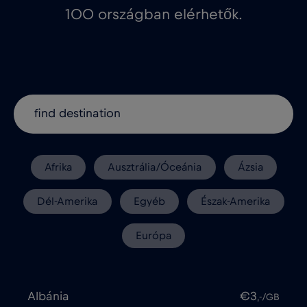
100 országban elérhetők.
Afrika
Ausztrália/Óceánia
Ázsia
Dél-Amerika
Egyéb
Észak-Amerika
Európa
Albánia
€3
,-/GB