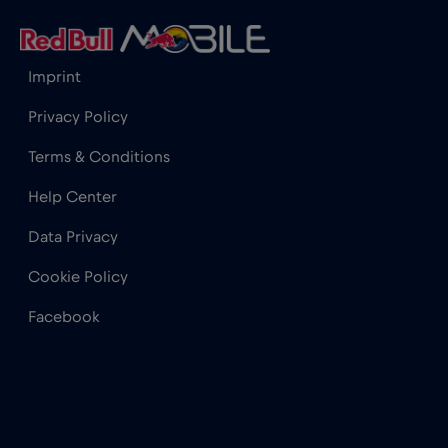
Horvátország
€2
,-/GB
Imprint
India
€15
,-/GB
Privacy Policy
Terms & Conditions
Indonézia
€4
,-/GB
Help Center
Data Privacy
Irak
€6
,-/GB
Cookie Policy
Írország
€2
,-/GB
Facebook
Izland
€2
,-/GB
Izrael
€3
,-/GB