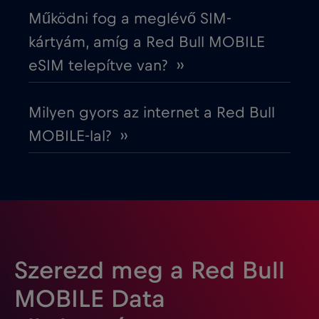
Működni fog a meglévő SIM-
Európai Unió
€4
,-/GB
kártyám, amíg a Red Bull MOBILE
eSIM telepítve van? ››
Fehéroroszország
€2
,-/GB
Milyen gyors az internet a Red Bull
Finnország
€2
,-/GB
MOBILE-lal? ››
Franciaország
€2
,-/GB
Fülöp-szigetek
€12
,-/GB
Gabon
€5
,-/GB
Szerezd meg a Red Bull
MOBILE Data
Georgia
€5
,-/GB