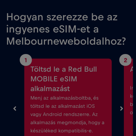
Hogyan szerezze be az
ingyenes eSIM-et a
Melbourneweboldalhoz?
1
2
Töltsd le a Red Bull
A
MOBILE eSIM
alkalmazást
In
kö
Menj az alkalmazásboltba, és
be
töltsd le az alkalmazást iOS
ok
vagy Android rendszerre. Az
alkalmazás megmondja, hogy a
készüléked kompatibilis-e.