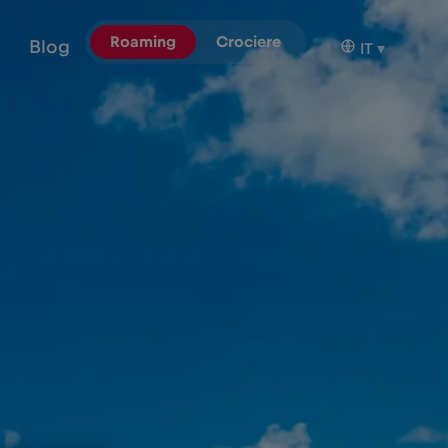
Roaming
Crociere
Blog
IT
▾