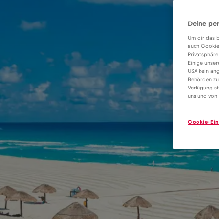
Deine per
Um dir das b
auch Cookie
Privatsphäre
Einige unser
USA kein ang
Behörden zu
Verfügung st
uns und von 
Cookie-Ein