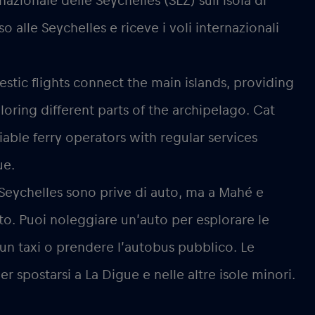
azionale delle Seychelles (SEZ) sull’isola di
o alle Seychelles e riceve i voli internazionali
stic flights connect the main islands, providing
oring different parts of the archipelago. Cat
iable ferry operators with regular services
ue.
 Seychelles sono prive di auto, ma a Mahé e
rto. Puoi noleggiare un’auto per esplorare le
 un taxi o prendere l’autobus pubblico. Le
er spostarsi a La Digue e nelle altre isole minori.