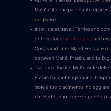
Arrivare in aereo:
L’aeroporto intern
Mahé è il principale punto di access
del paese.
Inter-island travel:
Ferries and dome
options for
island hopping
and expl
Cocos and Inter Island Ferry are rel
between Mahé, Praslin, and La Dig
Trasporto locale:
Molte isole delle
Praslin hai molte opzioni di traspo
isole a tuo piacimento, noleggiare
biciclette sono il mezzo preferito p