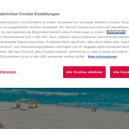
sönlichen Cookie Einstellungen
estmögliche Online-Erlebnis zu bieten, verwenden wir auf dieser Website Cookies. Teil
s von ausgewählten Partnern verwendet. Wir nehmen Datenschutz ernst und respektieren
: Du hast jederzeit die Möglichkeit deine Cookie-Einstellungen zu ändern.
Datenschutz
er Partnerdienste sind in den USA. Nach Judikatur des Europäischen Gerichtshofes besteht
emessenes Datenschutzniveau. Es besteht daher das Risiko, dass deine Daten dem Zugrif
 Kontroll- und Überwachungszwecken unterliegen und dir dagegen keine wirksamen Rech
ehen. Mit dem Klick auf „Alle Cookies zulassen“ stimmst du zu, dass Cookies auf unserer
Drittanbietern (auch in den USA) verwendet werden dürfen.
Mehr Informationen
stellungen
Alle Cookies ablehnen
Alle Cook