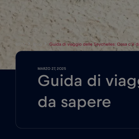
eSIM
Blog
Guida di viaggio delle Seychelles: Cosa c’è 
MARZO 27, 2025
Guida di viag
da sapere