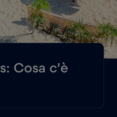
s: Cosa c’è