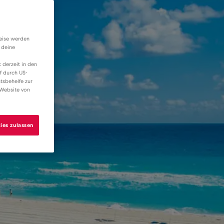
weise werden
 deine
 derzeit in den
f durch US-
tsbehelfe zur
 Website von
ies zulassen