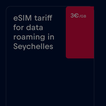
3€
eSIM tariff
/GB
for data
roaming in
Seychelles