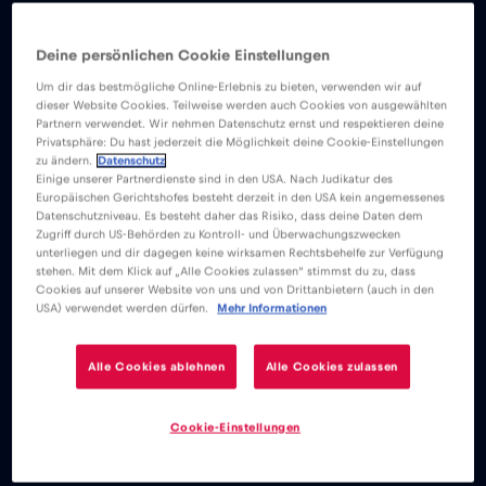
Deine persönlichen Cookie Einstellungen
Um dir das bestmögliche Online-Erlebnis zu bieten, verwenden wir auf
dieser Website Cookies. Teilweise werden auch Cookies von ausgewählten
Partnern verwendet. Wir nehmen Datenschutz ernst und respektieren deine
Privatsphäre: Du hast jederzeit die Möglichkeit deine Cookie-Einstellungen
zu ändern.
Datenschutz
Einige unserer Partnerdienste sind in den USA. Nach Judikatur des
Europäischen Gerichtshofes besteht derzeit in den USA kein angemessenes
Datenschutzniveau. Es besteht daher das Risiko, dass deine Daten dem
Zugriff durch US-Behörden zu Kontroll- und Überwachungszwecken
unterliegen und dir dagegen keine wirksamen Rechtsbehelfe zur Verfügung
stehen. Mit dem Klick auf „Alle Cookies zulassen“ stimmst du zu, dass
Cookies auf unserer Website von uns und von Drittanbietern (auch in den
eSIM
Blog
USA) verwendet werden dürfen.
Mehr Informationen
Torneo Internazionale di Calcio 2026 – Toronto
Alle Cookies ablehnen
Alle Cookies zulassen
Cookie-Einstellungen