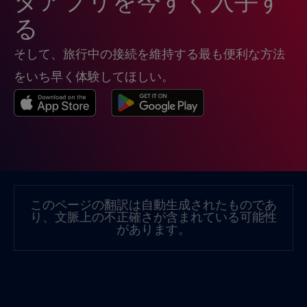
タアプリを今すぐ入手す
グアテマラ
€4
,-/GB
る
そして、旅行中の接続を維持する最も便利な方法
クウェート
€4
,-/GB
をいち早く体験してほしい。
グルジア
€5
,-/GB
クロアチア
€2
,-/GB
ケニア
€4
,-/GB
このページの翻訳は自動生成されたものであ
り、文脈上の不正確さが含まれている可能性
コスタリカ
€4
があります。
,-/GB
コソボ
€8
,-/GB