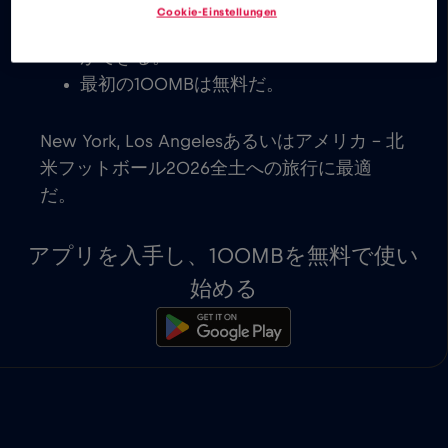
能。 どのプランが自分の旅のニーズに
Cookie-Einstellungen
最も適しているかは、自分で決めること
ができる。
最初の100MBは無料だ。
New York, Los Angelesあるいはアメリカ – 北
米フットボール2026全土への旅行に最適
だ。
アプリを入手し、100MBを無料で使い
始める