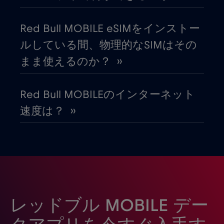
ガーナ
€3
,-/GB
Red Bull MOBILE eSIMをインストー
カタール
€4
,-/GB
ルしている間、物理的なSIMはその
まま使えるのか？ ››
カナダ
€4
,-/GB
Red Bull MOBILEのインターネット
カナダ - 北米フットボール2026
€1
,-/GB
速度は？ ››
ガボン
€5
,-/GB
キプロス
€2
,-/GB
ギリシャ
€2
,-/GB
レッドブル MOBILE デー