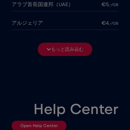
アラブ首長国連邦（UAE）
€5
,-/GB
アルジェリア
€4
,-/GB
アルゼンチン
€4
,-/GB
もっと読み込む
アルバニア
€3
,-/GB
アルメニア
€8
,-/GB
イギリス
€3
,-/GB
Help Center
イスラエル
€3
,-/GB
Open Help Center