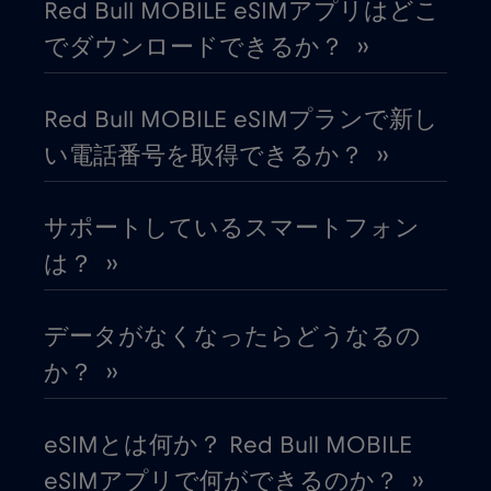
Red Bull MOBILE eSIMアプリはどこ
エクアドル
€4
,-/GB
でダウンロードできるか？ ››
エジプト
€12
,-/GB
Red Bull MOBILE eSIMプランで新し
い電話番号を取得できるか？ ››
エストニア
€2
,-/GB
サポートしているスマートフォン
オーストラリア
€4
,-/GB
は？ ››
オーストリア
€2
,-/GB
データがなくなったらどうなるの
オマーン
€4
か？ ››
,-/GB
オランダ
€2
,-/GB
eSIMとは何か？ Red Bull MOBILE
eSIMアプリで何ができるのか？ ››