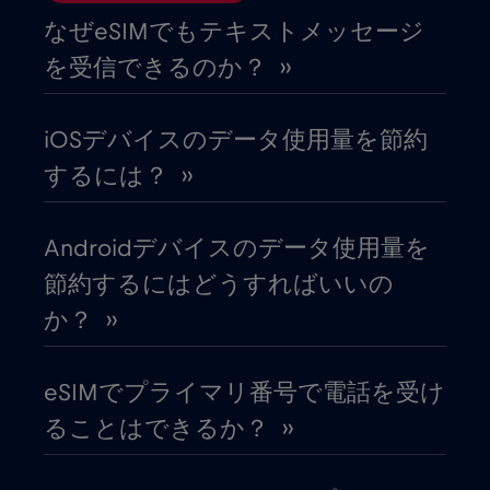
イタリア
€2
,-/GB
なぜeSIMでもテキストメッセージ
を受信できるのか？ ››
イラク
€6
,-/GB
iOSデバイスのデータ使用量を節約
インド
€15
,-/GB
するには？ ››
インドネシア
€4
,-/GB
Androidデバイスのデータ使用量を
節約するにはどうすればいいの
ウガンダ
€4
,-/GB
か？ ››
ウクライナ
€2
,-/GB
eSIMでプライマリ番号で電話を受け
ることはできるか？ ››
ウルグアイ
€9
,-/GB