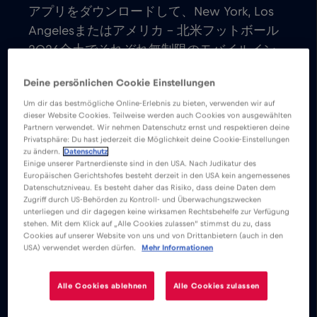
アプリをダウンロードして、New York, Los
Angelesまたはアメリカ – 北米フットボール
2026全土でそれぞれ無制限のモバイルイン
ターネットを楽しもう。
Deine persönlichen Cookie Einstellungen
Um dir das bestmögliche Online-Erlebnis zu bieten, verwenden wir auf
基本料金は一切かからない。eSIMカー
dieser Website Cookies. Teilweise werden auch Cookies von ausgewählten
ドをアクティベートすれば、基本料金や
Partnern verwendet. Wir nehmen Datenschutz ernst und respektieren deine
Privatsphäre: Du hast jederzeit die Möglichkeit deine Cookie-Einstellungen
ローミング料金なしで世界中に接続でき
zu ändern.
Datenschutz
Einige unserer Partnerdienste sind in den USA. Nach Judikatur des
る。
Europäischen Gerichtshofes besteht derzeit in den USA kein angemessenes
Eメール、チャット、ビデオ会議の設
Datenschutzniveau. Es besteht daher das Risiko, dass deine Daten dem
Zugriff durch US-Behörden zu Kontroll- und Überwachungszwecken
定、ソーシャルメディアアカウントの使
unterliegen und dir dagegen keine wirksamen Rechtsbehelfe zur Verfügung
用が可能になる。世界中の家族や友人と
stehen. Mit dem Klick auf „Alle Cookies zulassen“ stimmst du zu, dass
Cookies auf unserer Website von uns und von Drittanbietern (auch in den
すぐにつながることができる。
USA) verwendet werden dürfen.
Mehr Informationen
アメリカ – 北米フットボール2026の
eSIMデータプランなら、eSIM対応デバ
Alle Cookies ablehnen
Alle Cookies zulassen
イスですぐにアクティベーションが可