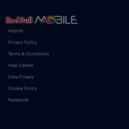
コロンビア
€4
,-/GB
コンゴ共和国
€5
,-/GB
Imprint
サウジアラビア
€10
,-/GB
Privacy Policy
Terms & Conditions
ザンビア
€6
,-/GB
Help Center
Data Privacy
ジブラルタル
€3
,-/GB
Cookie Policy
シンガポール
€7
,-/GB
Facebook
スイス
€5
,-/GB