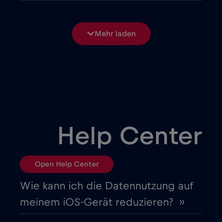
Bosnien und Herzegowina
€2
,-/GB
Mehr laden
Brasilien
€4
,-/GB
Bulgarien
€2
,-/GB
Chad
€4
,-/GB
Help Center
Chile
€7
,-/GB
Open Help Center
China
€6
,-/GB
Wie kann ich die Datennutzung auf
meinem iOS-Gerät reduzieren? ››
Costa Rica
€4
,-/GB