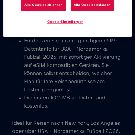
Videokonferenzen einrichten und Ihre
Alle Cookies ablehnen
Alle Cookies zulassen
Konten in den sozialen Medien nutzen.
Sie können sofort mit Ihrer Familie und
Cookie-Einstellungen
Ihren Freunden rund um den Globus in
Kontakt treten.
Entdecken Sie unsere günstigen eSIM-
Datentarife für USA – Nordamerika
Fußball 2026, mit sofortiger Aktivierung
auf eSIM-kompatiblen Geräten. Sie
können selbst entscheiden, welcher
Plan für Ihre Reisebedürfnisse am
besten geeignet ist.
Die ersten 100 MB an Daten sind
kostenlos.
Ideal für Reisen nach New York, Los Angeles
oder über USA – Nordamerika Fußball 2026.