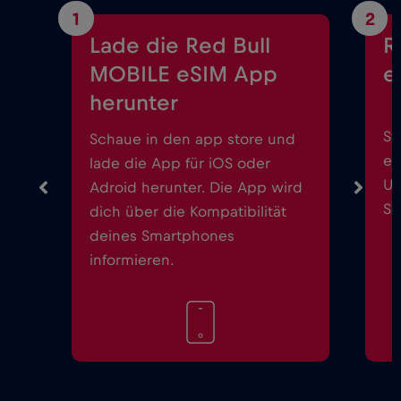
1
2
Lade die Red Bull
R
MOBILE eSIM App
e
herunter
St
Schaue in den app store und
ei
lade die App für iOS oder
Up
Adroid herunter. Die App wird
Sm
dich über die Kompatibilität
deines Smartphones
informieren.