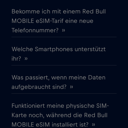
Bekomme ich mit einem Red Bull
Europäische Union
€4
,-/GB
MOBILE eSIM-Tarif eine neue
Telefonnummer? ››
Finnland
€2
,-/GB
Frankreich
Welche Smartphones unterstützt
€2
,-/GB
ihr? ››
Gabun
€5
,-/GB
Was passiert, wenn meine Daten
Georgia
€5
,-/GB
aufgebraucht sind? ››
Ghana
€3
,-/GB
Funktioniert meine physische SIM-
Karte noch, während die Red Bull
Gibraltar
€3
,-/GB
MOBILE eSIM installiert ist? ››