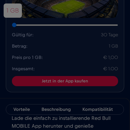
1 GB
Gültig für:
30 Tage
Betrag:
1 GB
Preis pro 1 GB:
€ 1,00
Insgesamt:
€ 1.00
Jetzt in der App kaufen
Vorteile
Beschreibung
Kompatibilität
Fa
Lade die einfach zu installierende Red Bull
MOBILE App herunter und genieße