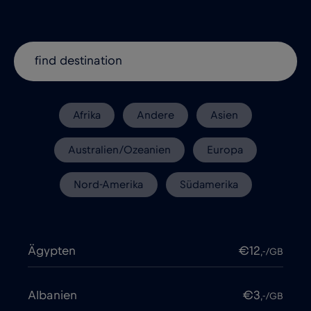
Afrika
Andere
Asien
Australien/Ozeanien
Europa
Nord-Amerika
Südamerika
Ägypten
€12
,-/GB
Albanien
€3
,-/GB