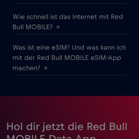
Griechenland
€2
,-/GB
Wie schnell ist das Internet mit Red
Bull MOBILE? ››
Guatemala
€4
,-/GB
Was ist eine eSIM? Und was kann ich
Honduras
€4
,-/GB
mit der Red Bull MOBILE eSIM-App
machen? ››
Hongkong
€7
,-/GB
Indien
€15
,-/GB
Indonesien
€4
,-/GB
Hol dir jetzt die Red Bull
Irak
€6
,-/GB