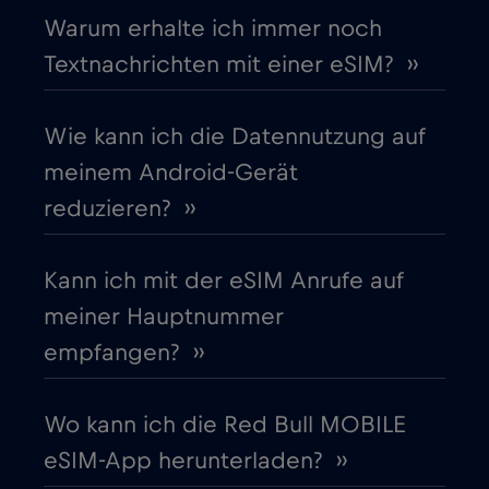
Warum erhalte ich immer noch
Cruise & land Telenor Maritime
€18
,-/GB
Textnachrichten mit einer eSIM? ››
Cruise only Telenor Maritime
€15
,-/GB
Wie kann ich die Datennutzung auf
meinem Android-Gerät
Dänemark
€2
,-/GB
reduzieren? ››
Deutschland
€2
,-/GB
Kann ich mit der eSIM Anrufe auf
meiner Hauptnummer
Dubai
€5
,-/GB
empfangen? ››
Ecuador
€4
,-/GB
Wo kann ich die Red Bull MOBILE
eSIM-App herunterladen? ››
Estland
€2
,-/GB